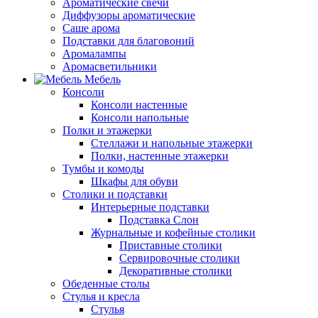
Ароматические свечи
Диффузоры ароматические
Саше арома
Подставки для благовоний
Аромалампы
Аромасветильники
Мебель
Консоли
Консоли настенные
Консоли напольные
Полки и этажерки
Стеллажи и напольные этажерки
Полки, настенные этажерки
Тумбы и комоды
Шкафы для обуви
Столики и подставки
Интерьерные подставки
Подставка Слон
Журнальные и кофейные столики
Приставные столики
Сервировочные столики
Декоративные столики
Обеденные столы
Стулья и кресла
Стулья