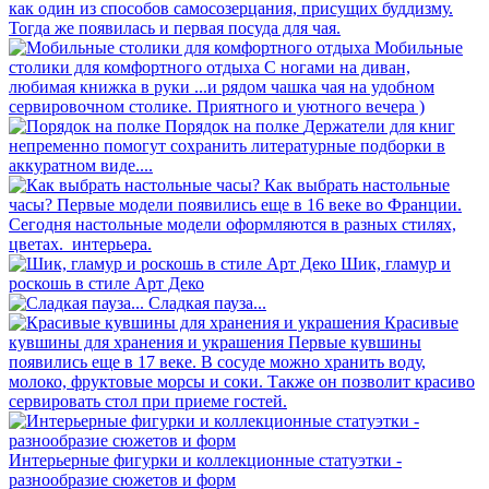
как один из способов самосозерцания, присущих буддизму.
Тогда же появилась и первая посуда для чая.
Мобильные
столики для комфортного отдыха
С ногами на диван,
любимая книжка в руки ...и рядом чашка чая на удобном
сервировочном столике. Приятного и уютного вечера )
Порядок на полке
Держатели для книг
непременно помогут сохранить литературные подборки в
аккуратном виде....
Как выбрать настольные
часы?
Первые модели появились еще в 16 веке во Франции.
Сегодня настольные модели оформляются в разных стилях,
цветах. интерьера.
Шик, гламур и
роскошь в стиле Арт Деко
Сладкая пауза...
Красивые
кувшины для хранения и украшения
Первые кувшины
появились еще в 17 веке. В сосуде можно хранить воду,
молоко, фруктовые морсы и соки. Также он позволит красиво
сервировать стол при приеме гостей.
Интерьерные фигурки и коллекционные статуэтки -
разнообразие сюжетов и форм