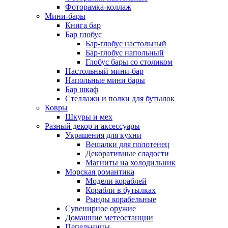
Фоторамка-коллаж
Мини-бары
Книга бар
Бар глобус
Бар-глобус настольный
Бар-глобус напольный
Глобус бары со столиком
Настольный мини-бар
Напольные мини бары
Бар шкаф
Стеллажи и полки для бутылок
Ковры
Шкуры и мех
Разный декор и аксессуары
Украшения для кухни
Вешалки для полотенец
Декоративные сладости
Магниты на холодильник
Морская романтика
Модели кораблей
Корабли в бутылках
Рынды корабельные
Сувенирное оружие
Домашние метеостанции
Пепельницы