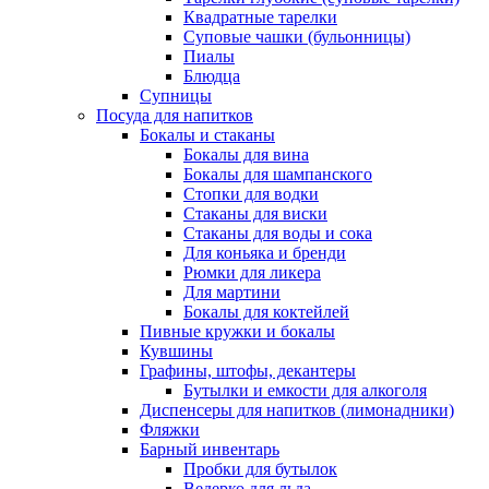
Квадратные тарелки
Суповые чашки (бульонницы)
Пиалы
Блюдца
Супницы
Посуда для напитков
Бокалы и стаканы
Бокалы для вина
Бокалы для шампанского
Стопки для водки
Стаканы для виски
Стаканы для воды и сока
Для коньяка и бренди
Рюмки для ликера
Для мартини
Бокалы для коктейлей
Пивные кружки и бокалы
Кувшины
Графины, штофы, декантеры
Бутылки и емкости для алкоголя
Диспенсеры для напитков (лимонадники)
Фляжки
Барный инвентарь
Пробки для бутылок
Ведерко для льда