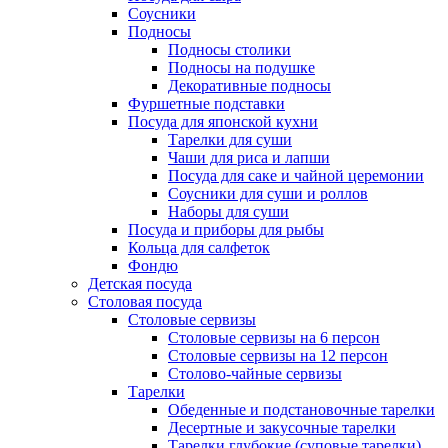
Соусники
Подносы
Подносы столики
Подносы на подушке
Декоративные подносы
Фуршетные подставки
Посуда для японской кухни
Тарелки для суши
Чаши для риса и лапши
Посуда для саке и чайной церемонии
Соусники для суши и роллов
Наборы для суши
Посуда и приборы для рыбы
Кольца для салфеток
Фондю
Детская посуда
Столовая посуда
Столовые сервизы
Столовые сервизы на 6 персон
Столовые сервизы на 12 персон
Столово-чайные сервизы
Тарелки
Обеденные и подстановочные тарелки
Десертные и закусочные тарелки
Тарелки глубокие (суповые тарелки)