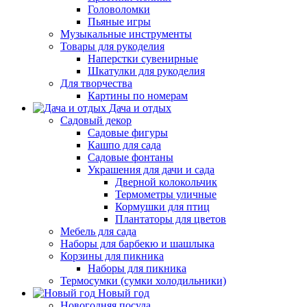
Головоломки
Пьяные игры
Музыкальные инструменты
Товары для рукоделия
Наперстки сувенирные
Шкатулки для рукоделия
Для творчества
Картины по номерам
Дача и отдых
Садовый декор
Садовые фигуры
Кашпо для сада
Садовые фонтаны
Украшения для дачи и сада
Дверной колокольчик
Термометры уличные
Кормушки для птиц
Плантаторы для цветов
Мебель для сада
Наборы для барбекю и шашлыка
Корзины для пикника
Наборы для пикника
Термосумки (сумки холодильники)
Новый год
Новогодняя посуда