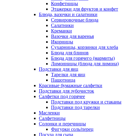
Конфетницы
Этажерки для фруктов и конфет
Блюда, вазочки и салатники
Сервировочные блюда
Салатники
Креманки
Вазочки для варенья
Икорницы
Сухарницы, корзинки для хлеба
Блюда для блинов
Блюда для горячего (мармиты)
Лимонницы (блюда для лимона)
Подставки для яиц
Тарелки для яиц
Пашотница
Красивые бумажные салфетки
Подставки для зубочисток
Салфетки под горячее
Подставки под кружки и стаканы
Подставки под тарелки
Масленки
Салфетницы
Солонки и перечницы
Фигурки соль/перец
Посуда для сыра