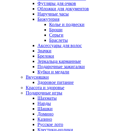
Футляры для очков
Обложки для документов
Наручные часы
Бижутерия
Колье и подвески
Броши
Серьги
Браслеты
Аксессуары для волос
Значки
Брелоки
Зеркальца карманные
Подарочные зажигалки
Кубки и медали
Вкусняшки
Здоровое питание
Красота и здоровье
Подарочные игры
Шахматы
Нарды
Шашки
Домино
Казино
Русское лото
Крестики-нолики