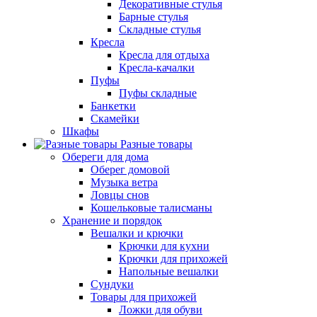
Декоративные стулья
Барные стулья
Складные стулья
Кресла
Кресла для отдыха
Кресла-качалки
Пуфы
Пуфы складные
Банкетки
Скамейки
Шкафы
Разные товары
Обереги для дома
Оберег домовой
Музыка ветра
Ловцы снов
Кошельковые талисманы
Хранение и порядок
Вешалки и крючки
Крючки для кухни
Крючки для прихожей
Напольные вешалки
Сундуки
Товары для прихожей
Ложки для обуви