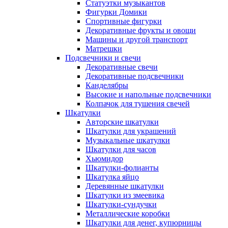
Статуэтки музыкантов
Фигурки Домики
Спортивные фигурки
Декоративные фрукты и овощи
Машины и другой транспорт
Матрешки
Подсвечники и свечи
Декоративные свечи
Декоративные подсвечники
Канделябры
Высокие и напольные подсвечники
Колпачок для тушения свечей
Шкатулки
Авторские шкатулки
Шкатулки для украшений
Музыкальные шкатулки
Шкатулки для часов
Хьюмидор
Шкатулки-фолианты
Шкатулка яйцо
Деревянные шкатулки
Шкатулки из змеевика
Шкатулки-сундучки
Металлические коробки
Шкатулки для денег, купюрницы