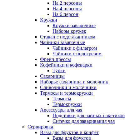
На 2 персоны
На 4 персоны
На 6 персон
Кружки
Кружки заварочные
Наборы кружек
Стакан с подстаканником
Чайники заварочные
Чайники с фильтром
Чайники с подогревом
Френч-прессы
Кофейники и кофеварки
Турки
Сахарницы
Наборы: сахарница и молочник
Сливочники и молочники
Термосы и термокружки
Термосы
Термокружки
Аксессуары для чая
Подставки для чайных пакетиков
Ситечко для заваривания чая
Сервировка
Вазы для фруктов и конфет
Вазы для фруктов