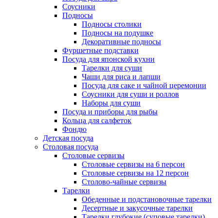
Соусники
Подносы
Подносы столики
Подносы на подушке
Декоративные подносы
Фуршетные подставки
Посуда для японской кухни
Тарелки для суши
Чаши для риса и лапши
Посуда для саке и чайной церемонии
Соусники для суши и роллов
Наборы для суши
Посуда и приборы для рыбы
Кольца для салфеток
Фондю
Детская посуда
Столовая посуда
Столовые сервизы
Столовые сервизы на 6 персон
Столовые сервизы на 12 персон
Столово-чайные сервизы
Тарелки
Обеденные и подстановочные тарелки
Десертные и закусочные тарелки
Тарелки глубокие (суповые тарелки)