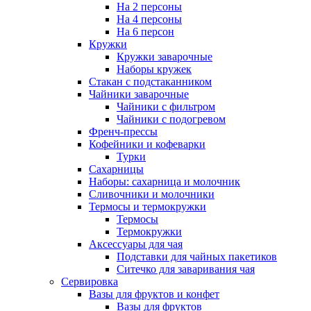
На 2 персоны
На 4 персоны
На 6 персон
Кружки
Кружки заварочные
Наборы кружек
Стакан с подстаканником
Чайники заварочные
Чайники с фильтром
Чайники с подогревом
Френч-прессы
Кофейники и кофеварки
Турки
Сахарницы
Наборы: сахарница и молочник
Сливочники и молочники
Термосы и термокружки
Термосы
Термокружки
Аксессуары для чая
Подставки для чайных пакетиков
Ситечко для заваривания чая
Сервировка
Вазы для фруктов и конфет
Вазы для фруктов