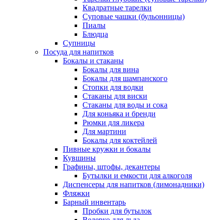
Квадратные тарелки
Суповые чашки (бульонницы)
Пиалы
Блюдца
Супницы
Посуда для напитков
Бокалы и стаканы
Бокалы для вина
Бокалы для шампанского
Стопки для водки
Стаканы для виски
Стаканы для воды и сока
Для коньяка и бренди
Рюмки для ликера
Для мартини
Бокалы для коктейлей
Пивные кружки и бокалы
Кувшины
Графины, штофы, декантеры
Бутылки и емкости для алкоголя
Диспенсеры для напитков (лимонадники)
Фляжки
Барный инвентарь
Пробки для бутылок
Ведерко для льда