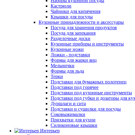
Наборы кухонной посуды
Кастрюли
Чайники для кипячения
Крышки для посуды
Кухонные принадлежности и аксессуары
Посуда для хранения продуктов
Посуда для запекания
Разделочные доски
Кухонные приборы и инструменты
Кухонные ножи
Ложки - подставки
Формы для жарки яиц
Мельнички
Формы для льда
Терки
Подставки для бумажных полотенец
Подставки под горячее
Подставки под кухонные инструменты
Подставки под губки и дозаторы для ку
Дуршлаги и сита
Подставки и сушилки для посуды
Соковыжималки
Прихватки для кухни
Силиконовые крышки
Интерьер