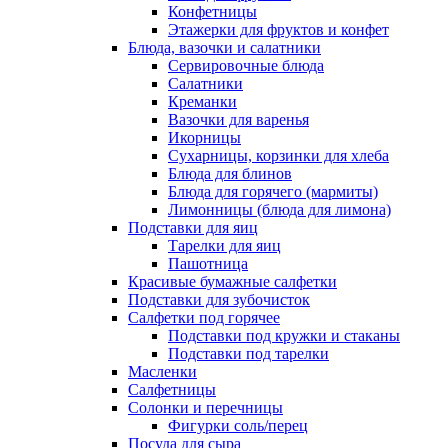
Конфетницы
Этажерки для фруктов и конфет
Блюда, вазочки и салатники
Сервировочные блюда
Салатники
Креманки
Вазочки для варенья
Икорницы
Сухарницы, корзинки для хлеба
Блюда для блинов
Блюда для горячего (мармиты)
Лимонницы (блюда для лимона)
Подставки для яиц
Тарелки для яиц
Пашотница
Красивые бумажные салфетки
Подставки для зубочисток
Салфетки под горячее
Подставки под кружки и стаканы
Подставки под тарелки
Масленки
Салфетницы
Солонки и перечницы
Фигурки соль/перец
Посуда для сыра