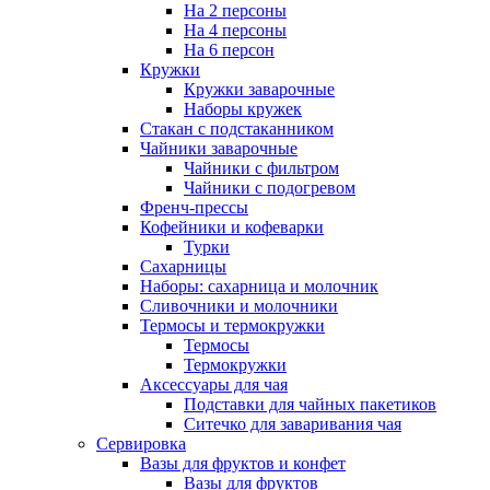
На 2 персоны
На 4 персоны
На 6 персон
Кружки
Кружки заварочные
Наборы кружек
Стакан с подстаканником
Чайники заварочные
Чайники с фильтром
Чайники с подогревом
Френч-прессы
Кофейники и кофеварки
Турки
Сахарницы
Наборы: сахарница и молочник
Сливочники и молочники
Термосы и термокружки
Термосы
Термокружки
Аксессуары для чая
Подставки для чайных пакетиков
Ситечко для заваривания чая
Сервировка
Вазы для фруктов и конфет
Вазы для фруктов