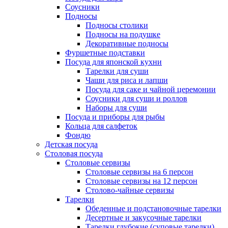
Соусники
Подносы
Подносы столики
Подносы на подушке
Декоративные подносы
Фуршетные подставки
Посуда для японской кухни
Тарелки для суши
Чаши для риса и лапши
Посуда для саке и чайной церемонии
Соусники для суши и роллов
Наборы для суши
Посуда и приборы для рыбы
Кольца для салфеток
Фондю
Детская посуда
Столовая посуда
Столовые сервизы
Столовые сервизы на 6 персон
Столовые сервизы на 12 персон
Столово-чайные сервизы
Тарелки
Обеденные и подстановочные тарелки
Десертные и закусочные тарелки
Тарелки глубокие (суповые тарелки)