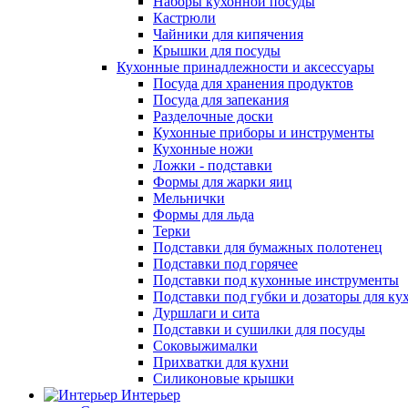
Наборы кухонной посуды
Кастрюли
Чайники для кипячения
Крышки для посуды
Кухонные принадлежности и аксессуары
Посуда для хранения продуктов
Посуда для запекания
Разделочные доски
Кухонные приборы и инструменты
Кухонные ножи
Ложки - подставки
Формы для жарки яиц
Мельнички
Формы для льда
Терки
Подставки для бумажных полотенец
Подставки под горячее
Подставки под кухонные инструменты
Подставки под губки и дозаторы для ку
Дуршлаги и сита
Подставки и сушилки для посуды
Соковыжималки
Прихватки для кухни
Силиконовые крышки
Интерьер