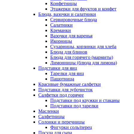
Конфетницы
Этажерки для фруктов и конфет
Блюда, вазочки и салатники
Сервировочные блюда
Салатники
Креманки
Вазочки для варенья
Икорницы
Сухарницы, корзинки для хлеба
Блюда для блинов
Блюда для горячего (мармиты)
Лимонницы (блюда для лимона)
Подставки для яиц
Тарелки для яиц
Пашотница
Красивые бумажные салфетки
Подставки для зубочисток
Салфетки под горячее
Подставки под кружки и стаканы
Подставки под тарелки
Масленки
Салфетницы
Солонки и перечницы
Фигурки соль/перец
Посуда для сыра