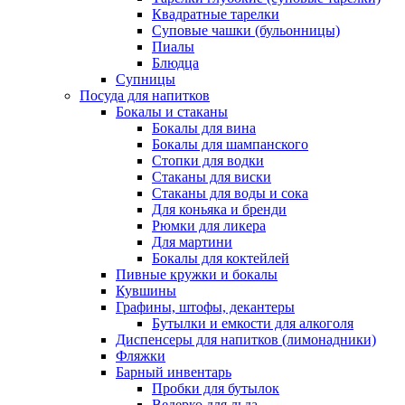
Квадратные тарелки
Суповые чашки (бульонницы)
Пиалы
Блюдца
Супницы
Посуда для напитков
Бокалы и стаканы
Бокалы для вина
Бокалы для шампанского
Стопки для водки
Стаканы для виски
Стаканы для воды и сока
Для коньяка и бренди
Рюмки для ликера
Для мартини
Бокалы для коктейлей
Пивные кружки и бокалы
Кувшины
Графины, штофы, декантеры
Бутылки и емкости для алкоголя
Диспенсеры для напитков (лимонадники)
Фляжки
Барный инвентарь
Пробки для бутылок
Ведерко для льда