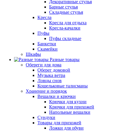
Декоративные стулья
Барные стулья
Складные стулья
Кресла
Кресла для отдыха
Кресла-качалки
Пуфы
Пуфы складные
Банкетки
Скамейки
Шкафы
Разные товары
Обереги для дома
Оберег домовой
Музыка ветра
Ловцы снов
Кошельковые талисманы
Хранение и порядок
Вешалки и крючки
Крючки для кухни
Крючки для прихожей
Напольные вешалки
Сундуки
Товары для прихожей
Ложки для обуви