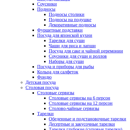
Соусники
Подносы
Подносы столики
Подносы на подушке
Декоративные подносы
Фуршетные подставки
Посуда для японской кухни
Тарелки для суши
Чаши для риса и лапши
Посуда для саке и чайной церемонии
Соусники для суши и роллов
Наборы для суши
Посуда и приборы для рыбы
Кольца для салфеток
Фондю
Детская посуда
Столовая посуда
Столовые сервизы
Столовые сервизы на 6 персон
Столовые сервизы на 12 персон
Столово-чайные сервизы
Тарелки
Обеденные и подстановочные тарелки
Десертные и закусочные тарелки
Тарелки глубокие (суповые тарелки)