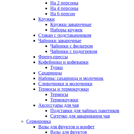
На 2 персоны
На 4 персоны
На 6 персон
Кружки
Кружки заварочные
Наборы кружек
Стакан с подстаканником
Чайники заварочные
Чайники с фильтром
Чайники с подогревом
Френч-прессы
Кофейники и кофеварки
Турки
Сахарницы
Наборы: сахарница и молочник
Сливочники и молочники
Термосы и термокружки
Термосы
Термокружки
Аксессуары для чая
Подставки для чайных пакетиков
Ситечко для заваривания чая
Сервировка
Вазы для фруктов и конфет
Вазы для фруктов