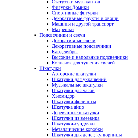
Статуэтки музыкантов
Фигурки Домики
Спортивные фигурки
Декоративные фрукты и овощи
Машины и другой транспорт
Матрешки
Подсвечники и свечи
Декоративные свечи
Декоративные подсвечники
Канделябры
Высокие и напольные подсвечники
Колпачок для тушения свечей
Шкатулки
Авторские шкатулки
Шкатулки для украшений
Музыкальные шкатулки
Шкатулки для часов
Хьюмидор
Шкатулки-фолианты
Шкатулка яйцо
Деревянные шкатулки
Шкатулки из змеевика
Шкатулки-сундучки
Металлические коробки
Шкатулки для денег, купюрницы