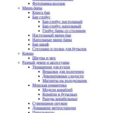
Фоторамка-коллаж
Мини-бары
Книга бар
Бар глобус
Бар-глобус настольный
Бар-глобус напольный
Глобус бары со столиком
Настольный мини-бар
Напольные мини бары
Бар шкаф
Стеллажи и полки для бутылок
Ковры
Шкуры и мех
Разный декор и аксессуары
Украшения для кухни
Вешалки для полотенец
Декоративные сладости
Магниты на холодильник
Морская романтика
Модели кораблей
Корабли в бутылках
Рынды корабельные
Сувенирное оружие
Домашние метеостанции
Пепельницы