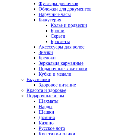
Футляры для очков
Обложки для документов
Наручные часы
Бижутерия
Колье и подвески
Броши
Серьги
Браслеты
Аксессуары для волос
Значки
Брелоки
Зеркальца карманные
Подарочные зажигалки
Кубки и медали
Вкусняшки
Здоровое питание
Красота и здоровье
Подарочные игры
Шахматы
Нарды
Шашки
Домино
Казино
Русское лото
Крестики-нолики