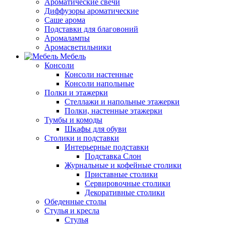
Ароматические свечи
Диффузоры ароматические
Саше арома
Подставки для благовоний
Аромалампы
Аромасветильники
Мебель
Консоли
Консоли настенные
Консоли напольные
Полки и этажерки
Стеллажи и напольные этажерки
Полки, настенные этажерки
Тумбы и комоды
Шкафы для обуви
Столики и подставки
Интерьерные подставки
Подставка Слон
Журнальные и кофейные столики
Приставные столики
Сервировочные столики
Декоративные столики
Обеденные столы
Стулья и кресла
Стулья