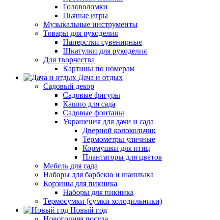
Головоломки
Пьяные игры
Музыкальные инструменты
Товары для рукоделия
Наперстки сувенирные
Шкатулки для рукоделия
Для творчества
Картины по номерам
Дача и отдых
Садовый декор
Садовые фигуры
Кашпо для сада
Садовые фонтаны
Украшения для дачи и сада
Дверной колокольчик
Термометры уличные
Кормушки для птиц
Плантаторы для цветов
Мебель для сада
Наборы для барбекю и шашлыка
Корзины для пикника
Наборы для пикника
Термосумки (сумки холодильники)
Новый год
Новогодняя посуда