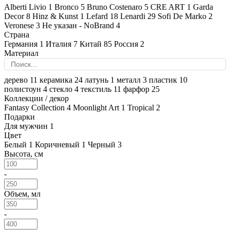
Alberti Livio
1
Bronco
5
Bruno Costenaro
5
CRE ART
1
Garda
Decor
8
Hinz & Kunst
1
Lefard
18
Lenardi
29
Sofi De Marko
2
Veronese
3
Не указан - NoBrand
4
Страна
Германия
1
Италия
7
Китай
85
Россия
2
Материал
дерево
11
керамика
24
латунь
1
металл
3
пластик
10
полистоун
4
стекло
4
текстиль
11
фарфор
25
Коллекции / декор
Fantasy Collection
4
Moonlight Art
1
Tropical
2
Подарки
Для мужчин
1
Цвет
Белый
1
Коричневый
1
Черный
3
Высота, см
-
Объем, мл
-