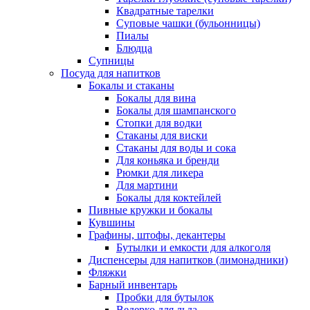
Квадратные тарелки
Суповые чашки (бульонницы)
Пиалы
Блюдца
Супницы
Посуда для напитков
Бокалы и стаканы
Бокалы для вина
Бокалы для шампанского
Стопки для водки
Стаканы для виски
Стаканы для воды и сока
Для коньяка и бренди
Рюмки для ликера
Для мартини
Бокалы для коктейлей
Пивные кружки и бокалы
Кувшины
Графины, штофы, декантеры
Бутылки и емкости для алкоголя
Диспенсеры для напитков (лимонадники)
Фляжки
Барный инвентарь
Пробки для бутылок
Ведерко для льда