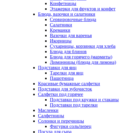
Конфетницы
Этажерки для фруктов и конфет
Блюда, вазочки и салатники
Сервировочные блюда
Салатники
Креманки
Вазочки для варенья
Икорницы
Сухарницы, корзинки для хлеба
Блюда для блинов
Блюда для горячего (мармиты)
Лимонницы (блюда для лимона)
Подставки для яиц
Тарелки для яиц
Пашотница
Красивые бумажные салфетки
Подставки для зубочисток
Салфетки под горячее
Подставки под кружки и стаканы
Подставки под тарелки
Масленки
Салфетницы
Солонки и перечницы
Фигурки соль/перец
Посуда для сыра