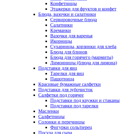
Конфетницы
Этажерки для фруктов и конфет
Блюда, вазочки и салатники
Сервировочные блюда
Салатники
Креманки
Вазочки для варенья
Икорницы
Сухарницы, корзинки для хлеба
Блюда для блинов
Блюда для горячего (мармиты)
Лимонницы (блюда для лимона)
Подставки для яиц
Тарелки для яиц
Пашотница
Красивые бумажные салфетки
Подставки для зубочисток
Салфетки под горячее
Подставки под кружки и стаканы
Подставки под тарелки
Масленки
Салфетницы
Солонки и перечницы
Фигурки соль/перец
Посуда для сыра