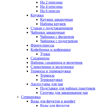
На 2 персоны
На 4 персоны
На 6 персон
Кружки
Кружки заварочные
Наборы кружек
Стакан с подстаканником
Чайники заварочные
Чайники с фильтром
Чайники с подогревом
Френч-прессы
Кофейники и кофеварки
Турки
Сахарницы
Наборы: сахарница и молочник
Сливочники и молочники
Термосы и термокружки
Термосы
Термокружки
Аксессуары для чая
Подставки для чайных пакетиков
Ситечко для заваривания чая
Сервировка
Вазы для фруктов и конфет
Вазы для фруктов