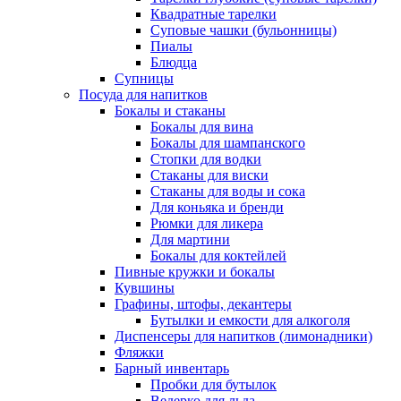
Квадратные тарелки
Суповые чашки (бульонницы)
Пиалы
Блюдца
Супницы
Посуда для напитков
Бокалы и стаканы
Бокалы для вина
Бокалы для шампанского
Стопки для водки
Стаканы для виски
Стаканы для воды и сока
Для коньяка и бренди
Рюмки для ликера
Для мартини
Бокалы для коктейлей
Пивные кружки и бокалы
Кувшины
Графины, штофы, декантеры
Бутылки и емкости для алкоголя
Диспенсеры для напитков (лимонадники)
Фляжки
Барный инвентарь
Пробки для бутылок
Ведерко для льда