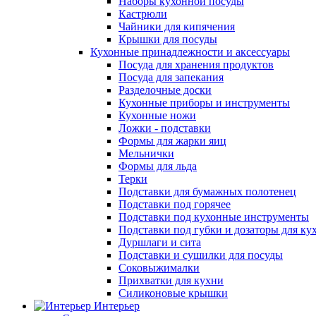
Наборы кухонной посуды
Кастрюли
Чайники для кипячения
Крышки для посуды
Кухонные принадлежности и аксессуары
Посуда для хранения продуктов
Посуда для запекания
Разделочные доски
Кухонные приборы и инструменты
Кухонные ножи
Ложки - подставки
Формы для жарки яиц
Мельнички
Формы для льда
Терки
Подставки для бумажных полотенец
Подставки под горячее
Подставки под кухонные инструменты
Подставки под губки и дозаторы для ку
Дуршлаги и сита
Подставки и сушилки для посуды
Соковыжималки
Прихватки для кухни
Силиконовые крышки
Интерьер