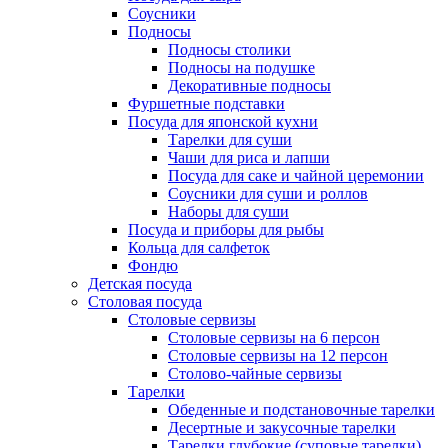
Соусники
Подносы
Подносы столики
Подносы на подушке
Декоративные подносы
Фуршетные подставки
Посуда для японской кухни
Тарелки для суши
Чаши для риса и лапши
Посуда для саке и чайной церемонии
Соусники для суши и роллов
Наборы для суши
Посуда и приборы для рыбы
Кольца для салфеток
Фондю
Детская посуда
Столовая посуда
Столовые сервизы
Столовые сервизы на 6 персон
Столовые сервизы на 12 персон
Столово-чайные сервизы
Тарелки
Обеденные и подстановочные тарелки
Десертные и закусочные тарелки
Тарелки глубокие (суповые тарелки)