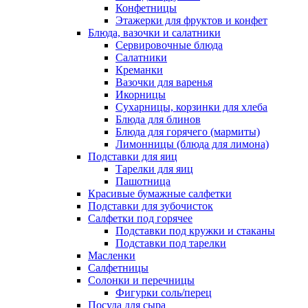
Конфетницы
Этажерки для фруктов и конфет
Блюда, вазочки и салатники
Сервировочные блюда
Салатники
Креманки
Вазочки для варенья
Икорницы
Сухарницы, корзинки для хлеба
Блюда для блинов
Блюда для горячего (мармиты)
Лимонницы (блюда для лимона)
Подставки для яиц
Тарелки для яиц
Пашотница
Красивые бумажные салфетки
Подставки для зубочисток
Салфетки под горячее
Подставки под кружки и стаканы
Подставки под тарелки
Масленки
Салфетницы
Солонки и перечницы
Фигурки соль/перец
Посуда для сыра