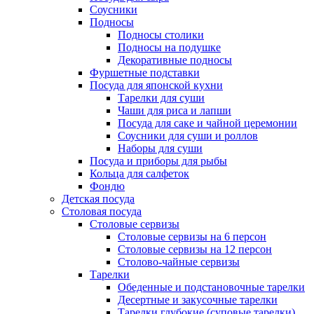
Соусники
Подносы
Подносы столики
Подносы на подушке
Декоративные подносы
Фуршетные подставки
Посуда для японской кухни
Тарелки для суши
Чаши для риса и лапши
Посуда для саке и чайной церемонии
Соусники для суши и роллов
Наборы для суши
Посуда и приборы для рыбы
Кольца для салфеток
Фондю
Детская посуда
Столовая посуда
Столовые сервизы
Столовые сервизы на 6 персон
Столовые сервизы на 12 персон
Столово-чайные сервизы
Тарелки
Обеденные и подстановочные тарелки
Десертные и закусочные тарелки
Тарелки глубокие (суповые тарелки)