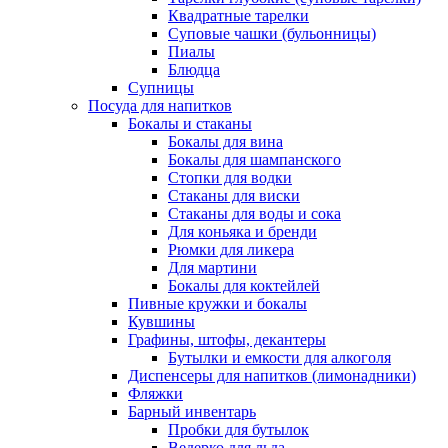
Квадратные тарелки
Суповые чашки (бульонницы)
Пиалы
Блюдца
Супницы
Посуда для напитков
Бокалы и стаканы
Бокалы для вина
Бокалы для шампанского
Стопки для водки
Стаканы для виски
Стаканы для воды и сока
Для коньяка и бренди
Рюмки для ликера
Для мартини
Бокалы для коктейлей
Пивные кружки и бокалы
Кувшины
Графины, штофы, декантеры
Бутылки и емкости для алкоголя
Диспенсеры для напитков (лимонадники)
Фляжки
Барный инвентарь
Пробки для бутылок
Ведерко для льда