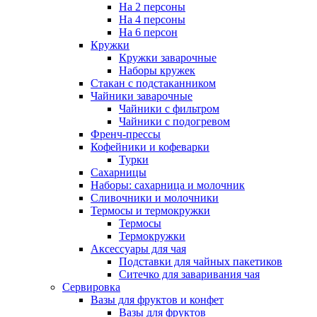
На 2 персоны
На 4 персоны
На 6 персон
Кружки
Кружки заварочные
Наборы кружек
Стакан с подстаканником
Чайники заварочные
Чайники с фильтром
Чайники с подогревом
Френч-прессы
Кофейники и кофеварки
Турки
Сахарницы
Наборы: сахарница и молочник
Сливочники и молочники
Термосы и термокружки
Термосы
Термокружки
Аксессуары для чая
Подставки для чайных пакетиков
Ситечко для заваривания чая
Сервировка
Вазы для фруктов и конфет
Вазы для фруктов