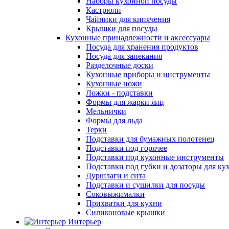
Наборы кухонной посуды
Кастрюли
Чайники для кипячения
Крышки для посуды
Кухонные принадлежности и аксессуары
Посуда для хранения продуктов
Посуда для запекания
Разделочные доски
Кухонные приборы и инструменты
Кухонные ножи
Ложки - подставки
Формы для жарки яиц
Мельнички
Формы для льда
Терки
Подставки для бумажных полотенец
Подставки под горячее
Подставки под кухонные инструменты
Подставки под губки и дозаторы для ку
Дуршлаги и сита
Подставки и сушилки для посуды
Соковыжималки
Прихватки для кухни
Силиконовые крышки
Интерьер