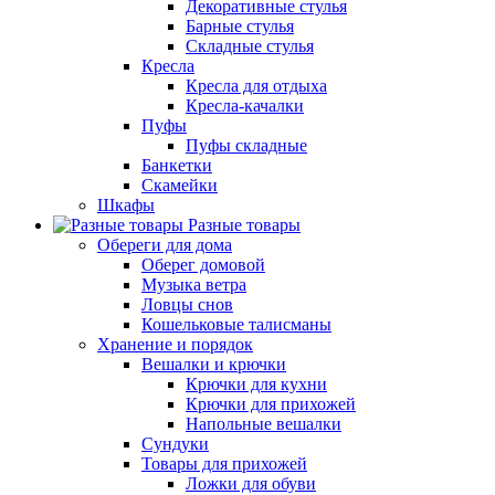
Декоративные стулья
Барные стулья
Складные стулья
Кресла
Кресла для отдыха
Кресла-качалки
Пуфы
Пуфы складные
Банкетки
Скамейки
Шкафы
Разные товары
Обереги для дома
Оберег домовой
Музыка ветра
Ловцы снов
Кошельковые талисманы
Хранение и порядок
Вешалки и крючки
Крючки для кухни
Крючки для прихожей
Напольные вешалки
Сундуки
Товары для прихожей
Ложки для обуви