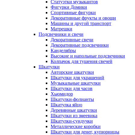
Статуэтки музыкантов
Фигурки Домики
Спортивные фигурки
Декоративные фрукты и овощи
Машины и другой транспорт
Матрешки
Подсвечники и свечи
Декоративные свечи
Декоративные подсвечники
Канделябры
Высокие и напольные подсвечники
Колпачок для тушения свечей
Шкатулки
Авторские шкатулки
Шкатулки для украшений
Музыкальные шкатулки
Шкатулки для часов
Хьюмидор
Шкатулки-фолианты
Шкатулка яйцо
Деревянные шкатулки
Шкатулки из змеевика
Шкатулки-сундучки
Металлические коробки
Шкатулки для денег, купюрницы