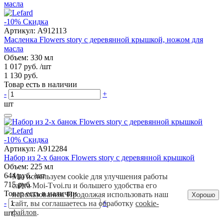
-10%
Скидка
Артикул:
A912113
Масленка Flowers story с деревянной крышкой, ножом для
масла
Объем: 330 мл
1 017 руб.
/шт
1 130 руб.
Товар есть в наличии
-
+
шт
-10%
Скидка
Артикул:
A912284
Набор из 2-х банок Flowers story с деревянной крышкой
Объем: 225 мл
644 руб.
/шт
Мы используем cookie для улучшения работы
715 руб.
сайта Moi-Tvoi.ru и большего удобства его
Товар есть в наличии
использования. Продолжая использовать наш
Хорошо
-
+
сайт, вы соглашаетесь на обработку
cookie-
файлов
.
шт