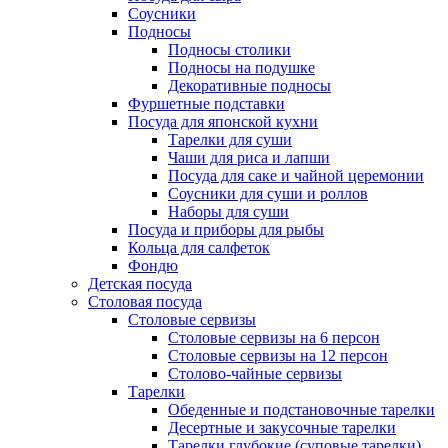
Соусники
Подносы
Подносы столики
Подносы на подушке
Декоративные подносы
Фуршетные подставки
Посуда для японской кухни
Тарелки для суши
Чаши для риса и лапши
Посуда для саке и чайной церемонии
Соусники для суши и роллов
Наборы для суши
Посуда и приборы для рыбы
Кольца для салфеток
Фондю
Детская посуда
Столовая посуда
Столовые сервизы
Столовые сервизы на 6 персон
Столовые сервизы на 12 персон
Столово-чайные сервизы
Тарелки
Обеденные и подстановочные тарелки
Десертные и закусочные тарелки
Тарелки глубокие (суповые тарелки)