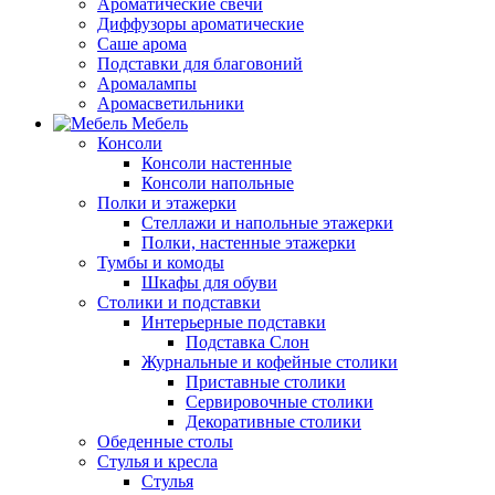
Ароматические свечи
Диффузоры ароматические
Саше арома
Подставки для благовоний
Аромалампы
Аромасветильники
Мебель
Консоли
Консоли настенные
Консоли напольные
Полки и этажерки
Стеллажи и напольные этажерки
Полки, настенные этажерки
Тумбы и комоды
Шкафы для обуви
Столики и подставки
Интерьерные подставки
Подставка Слон
Журнальные и кофейные столики
Приставные столики
Сервировочные столики
Декоративные столики
Обеденные столы
Стулья и кресла
Стулья