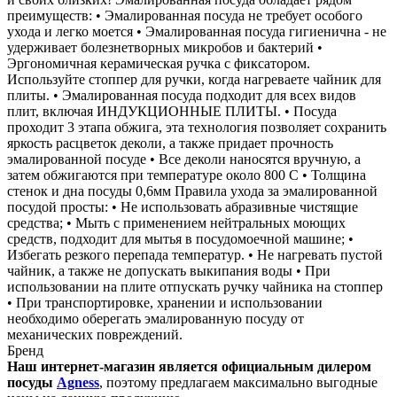
преимуществ: • Эмалированная посуда не требует особого
ухода и легко моется • Эмалированная посуда гигиенична - не
удерживает болезнетворных микробов и бактерий •
Эргономичная керамическая ручка с фиксатором.
Используйте стоппер для ручки, когда нагреваете чайник для
плиты. • Эмалированная посуда подходит для всех видов
плит, включая ИНДУКЦИОННЫЕ ПЛИТЫ. • Посуда
проходит 3 этапа обжига, эта технология позволяет сохранить
яркость расцветок деколи, а также придает прочность
эмалированной посуде • Все деколи наносятся вручную, а
затем обжигаются при температуре около 800 С • Толщина
стенок и дна посуды 0,6мм Правила ухода за эмалированной
посудой просты: • Не использовать абразивные чистящие
средства; • Мыть с применением нейтральных моющих
средств, подходит для мытья в посудомоечной машине; •
Избегать резкого перепада температур. • Не нагревать пустой
чайник, а также не допускать выкипания воды • При
использовании на плите отпускать ручку чайника на стоппер
• При транспортировке, хранении и использовании
необходимо оберегать эмалированную посуду от
механических повреждений.
Бренд
Наш интернет-магазин является официальным дилером
посуды
Agness
, поэтому предлагаем максимально выгодные