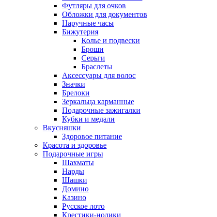
Футляры для очков
Обложки для документов
Наручные часы
Бижутерия
Колье и подвески
Броши
Серьги
Браслеты
Аксессуары для волос
Значки
Брелоки
Зеркальца карманные
Подарочные зажигалки
Кубки и медали
Вкусняшки
Здоровое питание
Красота и здоровье
Подарочные игры
Шахматы
Нарды
Шашки
Домино
Казино
Русское лото
Крестики-нолики