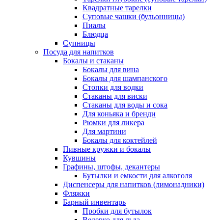
Квадратные тарелки
Суповые чашки (бульонницы)
Пиалы
Блюдца
Супницы
Посуда для напитков
Бокалы и стаканы
Бокалы для вина
Бокалы для шампанского
Стопки для водки
Стаканы для виски
Стаканы для воды и сока
Для коньяка и бренди
Рюмки для ликера
Для мартини
Бокалы для коктейлей
Пивные кружки и бокалы
Кувшины
Графины, штофы, декантеры
Бутылки и емкости для алкоголя
Диспенсеры для напитков (лимонадники)
Фляжки
Барный инвентарь
Пробки для бутылок
Ведерко для льда