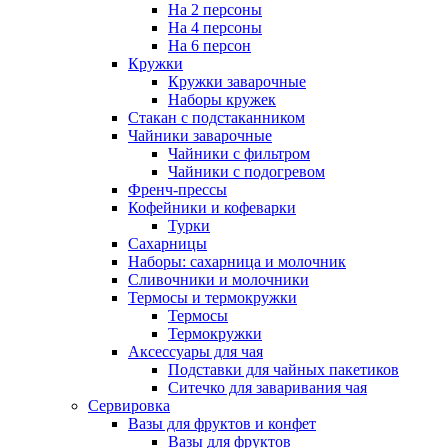
На 2 персоны
На 4 персоны
На 6 персон
Кружки
Кружки заварочные
Наборы кружек
Стакан с подстаканником
Чайники заварочные
Чайники с фильтром
Чайники с подогревом
Френч-прессы
Кофейники и кофеварки
Турки
Сахарницы
Наборы: сахарница и молочник
Сливочники и молочники
Термосы и термокружки
Термосы
Термокружки
Аксессуары для чая
Подставки для чайных пакетиков
Ситечко для заваривания чая
Сервировка
Вазы для фруктов и конфет
Вазы для фруктов