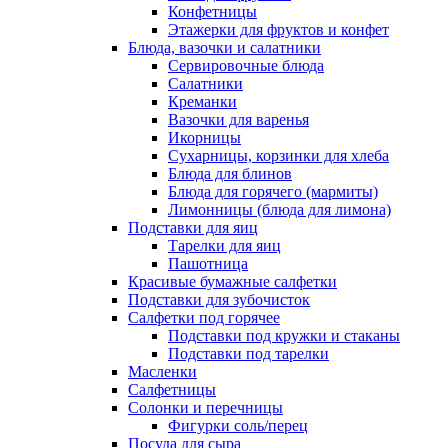
Конфетницы
Этажерки для фруктов и конфет
Блюда, вазочки и салатники
Сервировочные блюда
Салатники
Креманки
Вазочки для варенья
Икорницы
Сухарницы, корзинки для хлеба
Блюда для блинов
Блюда для горячего (мармиты)
Лимонницы (блюда для лимона)
Подставки для яиц
Тарелки для яиц
Пашотница
Красивые бумажные салфетки
Подставки для зубочисток
Салфетки под горячее
Подставки под кружки и стаканы
Подставки под тарелки
Масленки
Салфетницы
Солонки и перечницы
Фигурки соль/перец
Посуда для сыра