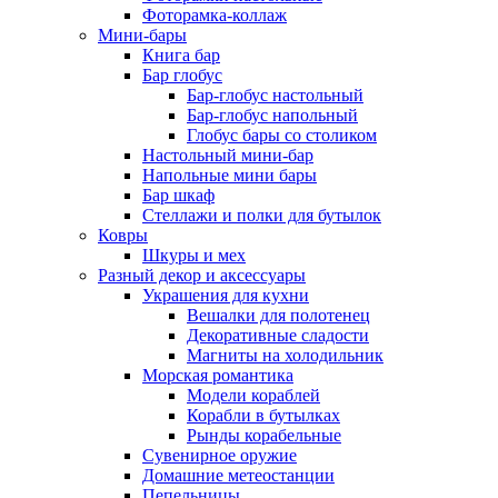
Фоторамка-коллаж
Мини-бары
Книга бар
Бар глобус
Бар-глобус настольный
Бар-глобус напольный
Глобус бары со столиком
Настольный мини-бар
Напольные мини бары
Бар шкаф
Стеллажи и полки для бутылок
Ковры
Шкуры и мех
Разный декор и аксессуары
Украшения для кухни
Вешалки для полотенец
Декоративные сладости
Магниты на холодильник
Морская романтика
Модели кораблей
Корабли в бутылках
Рынды корабельные
Сувенирное оружие
Домашние метеостанции
Пепельницы