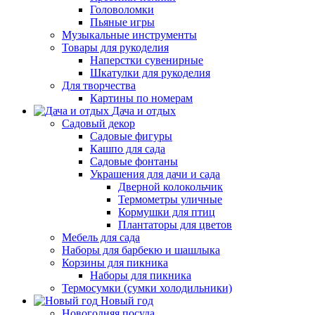
Головоломки
Пьяные игры
Музыкальные инструменты
Товары для рукоделия
Наперстки сувенирные
Шкатулки для рукоделия
Для творчества
Картины по номерам
Дача и отдых
Садовый декор
Садовые фигуры
Кашпо для сада
Садовые фонтаны
Украшения для дачи и сада
Дверной колокольчик
Термометры уличные
Кормушки для птиц
Плантаторы для цветов
Мебель для сада
Наборы для барбекю и шашлыка
Корзины для пикника
Наборы для пикника
Термосумки (сумки холодильники)
Новый год
Новогодняя посуда