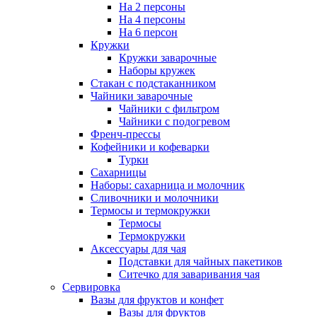
На 2 персоны
На 4 персоны
На 6 персон
Кружки
Кружки заварочные
Наборы кружек
Стакан с подстаканником
Чайники заварочные
Чайники с фильтром
Чайники с подогревом
Френч-прессы
Кофейники и кофеварки
Турки
Сахарницы
Наборы: сахарница и молочник
Сливочники и молочники
Термосы и термокружки
Термосы
Термокружки
Аксессуары для чая
Подставки для чайных пакетиков
Ситечко для заваривания чая
Сервировка
Вазы для фруктов и конфет
Вазы для фруктов