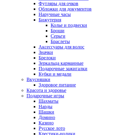
Футляры для очков
Обложки для документов
Наручные часы
Бижутерия
Колье и подвески
Броши
Серьги
Браслеты
Аксессуары для волос
Значки
Брелоки
Зеркальца карманные
Подарочные зажигалки
Кубки и медали
Вкусняшки
Здоровое питание
Красота и здоровье
Подарочные игры
Шахматы
Нарды
Шашки
Домино
Казино
Русское лото
Крестики-нолики