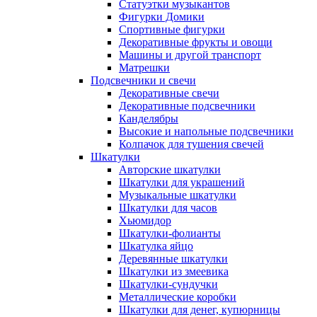
Статуэтки музыкантов
Фигурки Домики
Спортивные фигурки
Декоративные фрукты и овощи
Машины и другой транспорт
Матрешки
Подсвечники и свечи
Декоративные свечи
Декоративные подсвечники
Канделябры
Высокие и напольные подсвечники
Колпачок для тушения свечей
Шкатулки
Авторские шкатулки
Шкатулки для украшений
Музыкальные шкатулки
Шкатулки для часов
Хьюмидор
Шкатулки-фолианты
Шкатулка яйцо
Деревянные шкатулки
Шкатулки из змеевика
Шкатулки-сундучки
Металлические коробки
Шкатулки для денег, купюрницы