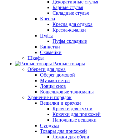
Декоративные стулья
Барные стулья
Складные стулья
Кресла
Кресла для отдыха
Кресла-качалки
Пуфы
Пуфы складные
Банкетки
Скамейки
Шкафы
Разные товары
Обереги для дома
Оберег домовой
Музыка ветра
Ловцы снов
Кошельковые талисманы
Хранение и порядок
Вешалки и крючки
Крючки для кухни
Крючки для прихожей
Напольные вешалки
Сундуки
Товары для прихожей
Ложки для обуви