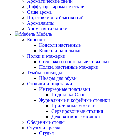
Ароматические свечи
Диффузоры ароматические
Саше арома
Подставки для благовоний
Аромалампы
Аромасветильники
Мебель
Консоли
Консоли настенные
Консоли напольные
Полки и этажерки
Стеллажи и напольные этажерки
Полки, настенные этажерки
Тумбы и комоды
Шкафы для обуви
Столики и подставки
Интерьерные подставки
Подставка Слон
Журнальные и кофейные столики
Приставные столики
Сервировочные столики
Декоративные столики
Обеденные столы
Стулья и кресла
Стулья