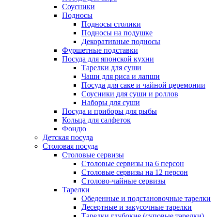
Соусники
Подносы
Подносы столики
Подносы на подушке
Декоративные подносы
Фуршетные подставки
Посуда для японской кухни
Тарелки для суши
Чаши для риса и лапши
Посуда для саке и чайной церемонии
Соусники для суши и роллов
Наборы для суши
Посуда и приборы для рыбы
Кольца для салфеток
Фондю
Детская посуда
Столовая посуда
Столовые сервизы
Столовые сервизы на 6 персон
Столовые сервизы на 12 персон
Столово-чайные сервизы
Тарелки
Обеденные и подстановочные тарелки
Десертные и закусочные тарелки
Тарелки глубокие (суповые тарелки)