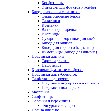
Конфетницы
Этажерки для фруктов и конфет
Блюда, вазочки и салатники
Сервировочные блюда
Салатники
Креманки
Вазочки для варенья
Икорницы
Сухарницы, корзинки для хлеба
Блюда для блинов
Блюда для горячего (мармиты)
Лимонницы (блюда для лимона)
Подставки для яиц
Тарелки для яиц
Пашотница
Красивые бумажные салфетки
Подставки для зубочисток
Салфетки под горячее
Подставки под кружки и стаканы
Подставки под тарелки
Масленки
Салфетницы
Солонки и перечницы
Фигурки соль/перец
Посуда для сыра