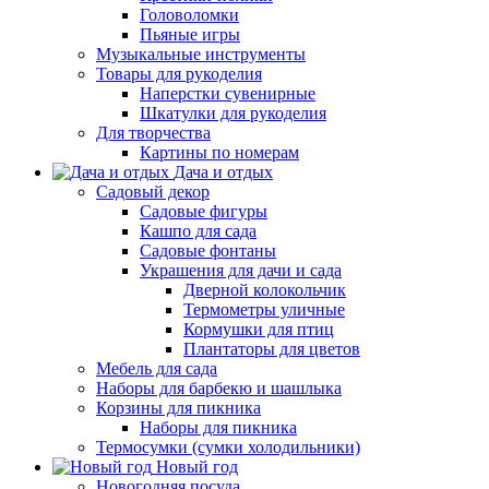
Головоломки
Пьяные игры
Музыкальные инструменты
Товары для рукоделия
Наперстки сувенирные
Шкатулки для рукоделия
Для творчества
Картины по номерам
Дача и отдых
Садовый декор
Садовые фигуры
Кашпо для сада
Садовые фонтаны
Украшения для дачи и сада
Дверной колокольчик
Термометры уличные
Кормушки для птиц
Плантаторы для цветов
Мебель для сада
Наборы для барбекю и шашлыка
Корзины для пикника
Наборы для пикника
Термосумки (сумки холодильники)
Новый год
Новогодняя посуда