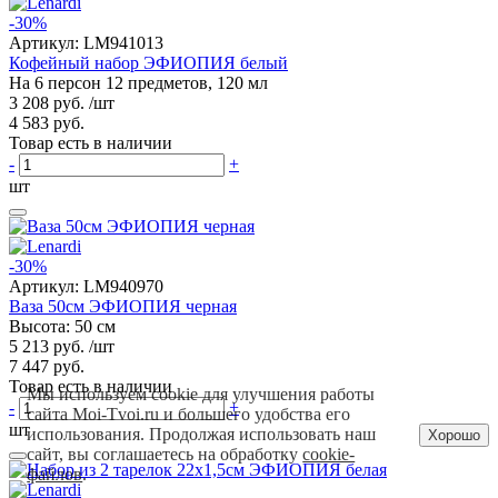
-30%
Артикул:
LM941013
Кофейный набор ЭФИОПИЯ белый
На 6 персон 12 предметов, 120 мл
3 208 руб.
/шт
4 583 руб.
Товар есть в наличии
-
+
шт
-30%
Артикул:
LM940970
Ваза 50см ЭФИОПИЯ черная
Высота: 50 см
5 213 руб.
/шт
7 447 руб.
Товар есть в наличии
Мы используем cookie для улучшения работы
-
+
сайта Moi-Tvoi.ru и большего удобства его
шт
использования. Продолжая использовать наш
Хорошо
сайт, вы соглашаетесь на обработку
cookie-
файлов
.