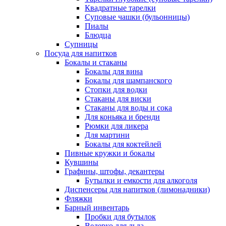
Квадратные тарелки
Суповые чашки (бульонницы)
Пиалы
Блюдца
Супницы
Посуда для напитков
Бокалы и стаканы
Бокалы для вина
Бокалы для шампанского
Стопки для водки
Стаканы для виски
Стаканы для воды и сока
Для коньяка и бренди
Рюмки для ликера
Для мартини
Бокалы для коктейлей
Пивные кружки и бокалы
Кувшины
Графины, штофы, декантеры
Бутылки и емкости для алкоголя
Диспенсеры для напитков (лимонадники)
Фляжки
Барный инвентарь
Пробки для бутылок
Ведерко для льда