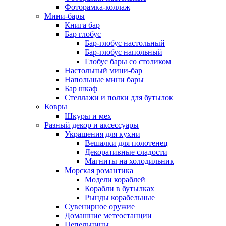
Фоторамка-коллаж
Мини-бары
Книга бар
Бар глобус
Бар-глобус настольный
Бар-глобус напольный
Глобус бары со столиком
Настольный мини-бар
Напольные мини бары
Бар шкаф
Стеллажи и полки для бутылок
Ковры
Шкуры и мех
Разный декор и аксессуары
Украшения для кухни
Вешалки для полотенец
Декоративные сладости
Магниты на холодильник
Морская романтика
Модели кораблей
Корабли в бутылках
Рынды корабельные
Сувенирное оружие
Домашние метеостанции
Пепельницы