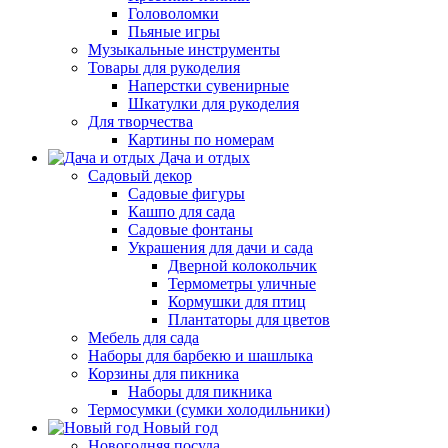
Головоломки
Пьяные игры
Музыкальные инструменты
Товары для рукоделия
Наперстки сувенирные
Шкатулки для рукоделия
Для творчества
Картины по номерам
Дача и отдых
Садовый декор
Садовые фигуры
Кашпо для сада
Садовые фонтаны
Украшения для дачи и сада
Дверной колокольчик
Термометры уличные
Кормушки для птиц
Плантаторы для цветов
Мебель для сада
Наборы для барбекю и шашлыка
Корзины для пикника
Наборы для пикника
Термосумки (сумки холодильники)
Новый год
Новогодняя посуда