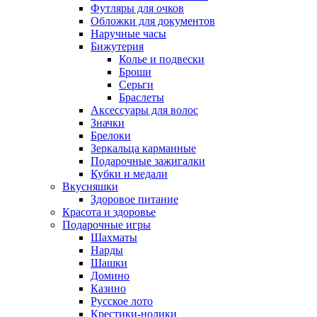
Футляры для очков
Обложки для документов
Наручные часы
Бижутерия
Колье и подвески
Броши
Серьги
Браслеты
Аксессуары для волос
Значки
Брелоки
Зеркальца карманные
Подарочные зажигалки
Кубки и медали
Вкусняшки
Здоровое питание
Красота и здоровье
Подарочные игры
Шахматы
Нарды
Шашки
Домино
Казино
Русское лото
Крестики-нолики