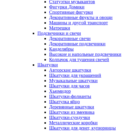
Статуэтки музыкантов
Фигурки Домики
Спортивные фигурки
Декоративные фрукты и овощи
Машины и другой транспорт
Матрешки
Подсвечники и свечи
Декоративные свечи
Декоративные подсвечники
Канделябры
Высокие и напольные подсвечники
Колпачок для тушения свечей
Шкатулки
Авторские шкатулки
Шкатулки для украшений
Музыкальные шкатулки
Шкатулки для часов
Хьюмидор
Шкатулки-фолианты
Шкатулка яйцо
Деревянные шкатулки
Шкатулки из змеевика
Шкатулки-сундучки
Металлические коробки
Шкатулки для денег, купюрницы