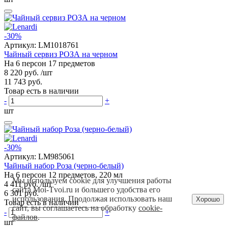
-30%
Артикул:
LM1018761
Чайный сервиз РОЗА на черном
На 6 персон 17 предметов
8 220 руб.
/шт
11 743 руб.
Товар есть в наличии
-
+
шт
-30%
Артикул:
LM985061
Чайный набор Роза (черно-белый)
На 6 персон 12 предметов, 220 мл
Мы используем cookie для улучшения работы
4 411 руб.
/шт
сайта Moi-Tvoi.ru и большего удобства его
6 301 руб.
использования. Продолжая использовать наш
Хорошо
Товар есть в наличии
сайт, вы соглашаетесь на обработку
cookie-
-
+
файлов
.
шт