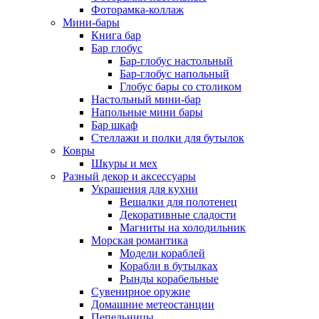
Фоторамка-коллаж
Мини-бары
Книга бар
Бар глобус
Бар-глобус настольный
Бар-глобус напольный
Глобус бары со столиком
Настольный мини-бар
Напольные мини бары
Бар шкаф
Стеллажи и полки для бутылок
Ковры
Шкуры и мех
Разный декор и аксессуары
Украшения для кухни
Вешалки для полотенец
Декоративные сладости
Магниты на холодильник
Морская романтика
Модели кораблей
Корабли в бутылках
Рынды корабельные
Сувенирное оружие
Домашние метеостанции
Пепельницы