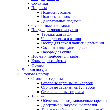
Соусники
Подносы
Подносы столики
Подносы на подушке
Декоративные подносы
Фуршетные подставки
Посуда для японской кухни
Тарелки для суши
Чаши для риса и лапши
Посуда для саке и чайной церемонии
Соусники для суши и роллов
Наборы для суши
Посуда и приборы для рыбы
Кольца для салфеток
Фондю
Детская посуда
Столовая посуда
Столовые сервизы
Столовые сервизы на 6 персон
Столовые сервизы на 12 персон
Столово-чайные сервизы
Тарелки
Обеденные и подстановочные тарелки
Десертные и закусочные тарелки
Тарелки глубокие (суповые тарелки)