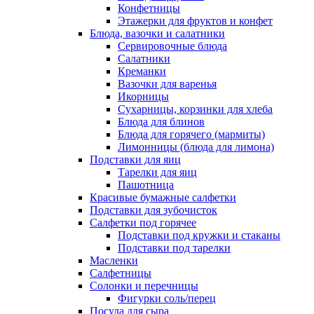
Конфетницы
Этажерки для фруктов и конфет
Блюда, вазочки и салатники
Сервировочные блюда
Салатники
Креманки
Вазочки для варенья
Икорницы
Сухарницы, корзинки для хлеба
Блюда для блинов
Блюда для горячего (мармиты)
Лимонницы (блюда для лимона)
Подставки для яиц
Тарелки для яиц
Пашотница
Красивые бумажные салфетки
Подставки для зубочисток
Салфетки под горячее
Подставки под кружки и стаканы
Подставки под тарелки
Масленки
Салфетницы
Солонки и перечницы
Фигурки соль/перец
Посуда для сыра