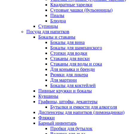
Квадратные тарелки
Суповые чашки (бульонницы)
Пиалы
Блюдца
Супницы
Посуда для напитков
Бокалы и стаканы
Бокалы для вина
Бокалы для шампанского
Стопки для водки
Стаканы для виски
Стаканы для воды и сока
Для коньяка и бренди
Рюмки для ликера
Для мартини
Бокалы для коктейлей
Пивные кружки и бокалы
Кувшины
Графины, штофы, декантеры
Бутылки и емкости для алкоголя
Диспенсеры для напитков (лимонадники)
Фляжки
Барный инвентарь
Пробки для бутылок
Ведерко для льда