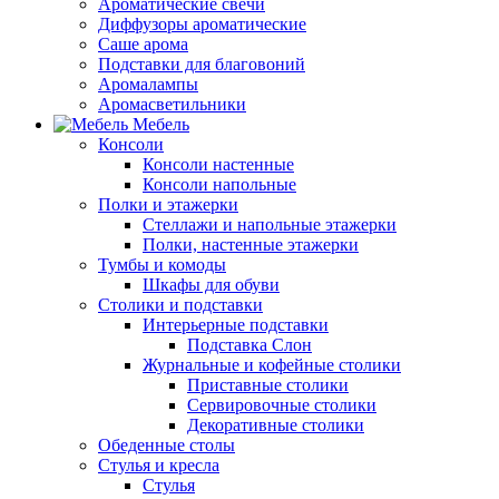
Ароматические свечи
Диффузоры ароматические
Саше арома
Подставки для благовоний
Аромалампы
Аромасветильники
Мебель
Консоли
Консоли настенные
Консоли напольные
Полки и этажерки
Стеллажи и напольные этажерки
Полки, настенные этажерки
Тумбы и комоды
Шкафы для обуви
Столики и подставки
Интерьерные подставки
Подставка Слон
Журнальные и кофейные столики
Приставные столики
Сервировочные столики
Декоративные столики
Обеденные столы
Стулья и кресла
Стулья