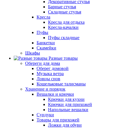
Декоративные стулья
Барные стулья
Складные стулья
Кресла
Кресла для отдыха
Кресла-качалки
Пуфы
Пуфы складные
Банкетки
Скамейки
Шкафы
Разные товары
Обереги для дома
Оберег домовой
Музыка ветра
Ловцы снов
Кошельковые талисманы
Хранение и порядок
Вешалки и крючки
Крючки для кухни
Крючки для прихожей
Напольные вешалки
Сундуки
Товары для прихожей
Ложки для обуви