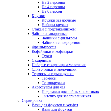
На 2 персоны
На 4 персоны
На 6 персон
Кружки
Кружки заварочные
Наборы кружек
Стакан с подстаканником
Чайники заварочные
Чайники с фильтром
Чайники с подогревом
Френч-прессы
Кофейники и кофеварки
Турки
Сахарницы
Наборы: сахарница и молочник
Сливочники и молочники
Термосы и термокружки
Термосы
Термокружки
Аксессуары для чая
Подставки для чайных пакетиков
Ситечко для заваривания чая
Сервировка
Вазы для фруктов и конфет
Вазы для фруктов