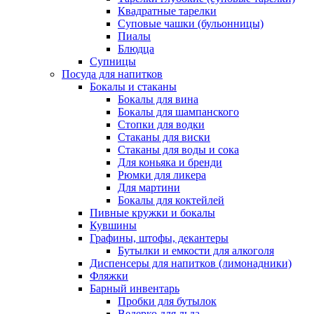
Квадратные тарелки
Суповые чашки (бульонницы)
Пиалы
Блюдца
Супницы
Посуда для напитков
Бокалы и стаканы
Бокалы для вина
Бокалы для шампанского
Стопки для водки
Стаканы для виски
Стаканы для воды и сока
Для коньяка и бренди
Рюмки для ликера
Для мартини
Бокалы для коктейлей
Пивные кружки и бокалы
Кувшины
Графины, штофы, декантеры
Бутылки и емкости для алкоголя
Диспенсеры для напитков (лимонадники)
Фляжки
Барный инвентарь
Пробки для бутылок
Ведерко для льда