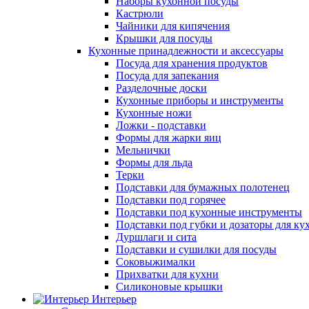
Наборы кухонной посуды
Кастрюли
Чайники для кипячения
Крышки для посуды
Кухонные принадлежности и аксессуары
Посуда для хранения продуктов
Посуда для запекания
Разделочные доски
Кухонные приборы и инструменты
Кухонные ножи
Ложки - подставки
Формы для жарки яиц
Мельнички
Формы для льда
Терки
Подставки для бумажных полотенец
Подставки под горячее
Подставки под кухонные инструменты
Подставки под губки и дозаторы для ку
Дуршлаги и сита
Подставки и сушилки для посуды
Соковыжималки
Прихватки для кухни
Силиконовые крышки
Интерьер