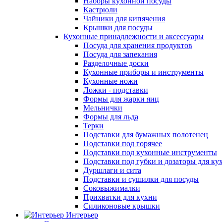
Наборы кухонной посуды
Кастрюли
Чайники для кипячения
Крышки для посуды
Кухонные принадлежности и аксессуары
Посуда для хранения продуктов
Посуда для запекания
Разделочные доски
Кухонные приборы и инструменты
Кухонные ножи
Ложки - подставки
Формы для жарки яиц
Мельнички
Формы для льда
Терки
Подставки для бумажных полотенец
Подставки под горячее
Подставки под кухонные инструменты
Подставки под губки и дозаторы для ку
Дуршлаги и сита
Подставки и сушилки для посуды
Соковыжималки
Прихватки для кухни
Силиконовые крышки
Интерьер