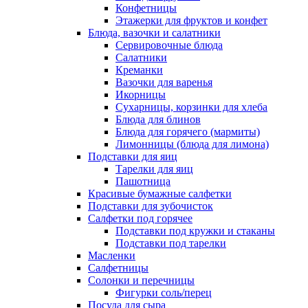
Конфетницы
Этажерки для фруктов и конфет
Блюда, вазочки и салатники
Сервировочные блюда
Салатники
Креманки
Вазочки для варенья
Икорницы
Сухарницы, корзинки для хлеба
Блюда для блинов
Блюда для горячего (мармиты)
Лимонницы (блюда для лимона)
Подставки для яиц
Тарелки для яиц
Пашотница
Красивые бумажные салфетки
Подставки для зубочисток
Салфетки под горячее
Подставки под кружки и стаканы
Подставки под тарелки
Масленки
Салфетницы
Солонки и перечницы
Фигурки соль/перец
Посуда для сыра