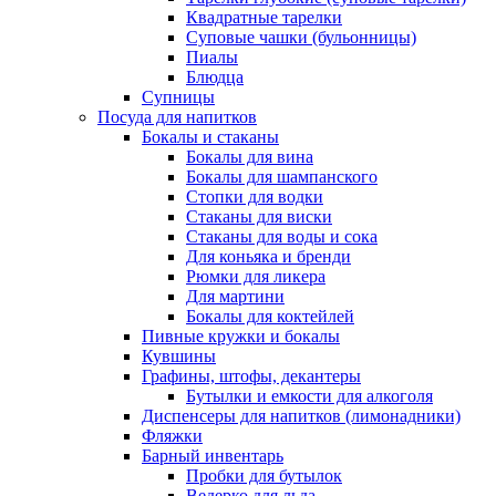
Квадратные тарелки
Суповые чашки (бульонницы)
Пиалы
Блюдца
Супницы
Посуда для напитков
Бокалы и стаканы
Бокалы для вина
Бокалы для шампанского
Стопки для водки
Стаканы для виски
Стаканы для воды и сока
Для коньяка и бренди
Рюмки для ликера
Для мартини
Бокалы для коктейлей
Пивные кружки и бокалы
Кувшины
Графины, штофы, декантеры
Бутылки и емкости для алкоголя
Диспенсеры для напитков (лимонадники)
Фляжки
Барный инвентарь
Пробки для бутылок
Ведерко для льда