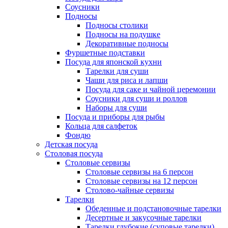
Соусники
Подносы
Подносы столики
Подносы на подушке
Декоративные подносы
Фуршетные подставки
Посуда для японской кухни
Тарелки для суши
Чаши для риса и лапши
Посуда для саке и чайной церемонии
Соусники для суши и роллов
Наборы для суши
Посуда и приборы для рыбы
Кольца для салфеток
Фондю
Детская посуда
Столовая посуда
Столовые сервизы
Столовые сервизы на 6 персон
Столовые сервизы на 12 персон
Столово-чайные сервизы
Тарелки
Обеденные и подстановочные тарелки
Десертные и закусочные тарелки
Тарелки глубокие (суповые тарелки)