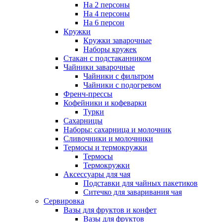
На 2 персоны
На 4 персоны
На 6 персон
Кружки
Кружки заварочные
Наборы кружек
Стакан с подстаканником
Чайники заварочные
Чайники с фильтром
Чайники с подогревом
Френч-прессы
Кофейники и кофеварки
Турки
Сахарницы
Наборы: сахарница и молочник
Сливочники и молочники
Термосы и термокружки
Термосы
Термокружки
Аксессуары для чая
Подставки для чайных пакетиков
Ситечко для заваривания чая
Сервировка
Вазы для фруктов и конфет
Вазы для фруктов