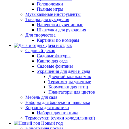
Головоломки
Пьяные игры
Музыкальные инструменты
Товары для рукоделия
Наперстки сувенирные
Шкатулки для рукоделия
Для творчества
Картины по номерам
Дача и отдых
Садовый декор
Садовые фигуры
Кашпо для сада
Садовые фонтаны
Украшения для дачи и сада
Дверной колокольчик
Термометры уличные
Кормушки для птиц
Плантаторы для цветов
Мебель для сада
Наборы для барбекю и шашлыка
Корзины для пикника
Наборы для пикника
Термосумки (сумки холодильники)
Новый год
Новогодняя посуда