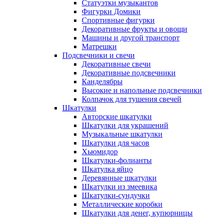
Статуэтки музыкантов
Фигурки Домики
Спортивные фигурки
Декоративные фрукты и овощи
Машины и другой транспорт
Матрешки
Подсвечники и свечи
Декоративные свечи
Декоративные подсвечники
Канделябры
Высокие и напольные подсвечники
Колпачок для тушения свечей
Шкатулки
Авторские шкатулки
Шкатулки для украшений
Музыкальные шкатулки
Шкатулки для часов
Хьюмидор
Шкатулки-фолианты
Шкатулка яйцо
Деревянные шкатулки
Шкатулки из змеевика
Шкатулки-сундучки
Металлические коробки
Шкатулки для денег, купюрницы