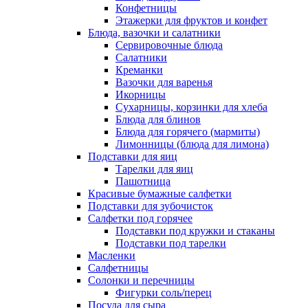
Конфетницы
Этажерки для фруктов и конфет
Блюда, вазочки и салатники
Сервировочные блюда
Салатники
Креманки
Вазочки для варенья
Икорницы
Сухарницы, корзинки для хлеба
Блюда для блинов
Блюда для горячего (мармиты)
Лимонницы (блюда для лимона)
Подставки для яиц
Тарелки для яиц
Пашотница
Красивые бумажные салфетки
Подставки для зубочисток
Салфетки под горячее
Подставки под кружки и стаканы
Подставки под тарелки
Масленки
Салфетницы
Солонки и перечницы
Фигурки соль/перец
Посуда для сыра