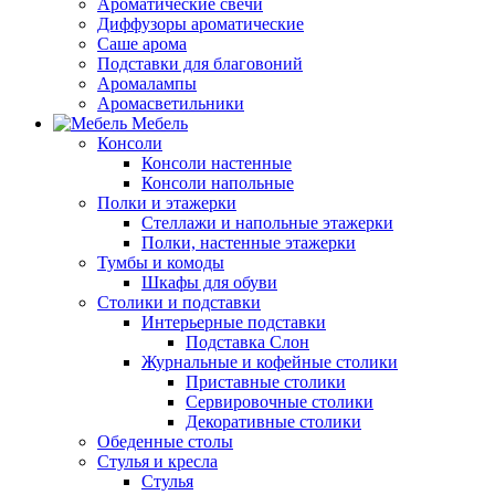
Ароматические свечи
Диффузоры ароматические
Саше арома
Подставки для благовоний
Аромалампы
Аромасветильники
Мебель
Консоли
Консоли настенные
Консоли напольные
Полки и этажерки
Стеллажи и напольные этажерки
Полки, настенные этажерки
Тумбы и комоды
Шкафы для обуви
Столики и подставки
Интерьерные подставки
Подставка Слон
Журнальные и кофейные столики
Приставные столики
Сервировочные столики
Декоративные столики
Обеденные столы
Стулья и кресла
Стулья