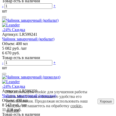
Товар есть в наличии
-
+
шт
-24%
Скидка
Артикул:
LR599241
Чайник заварочный (кобальт)
Объем: 400 мл
5 082 руб.
/шт
6 670 руб.
Товар есть в наличии
-
+
шт
-24%
Скидка
Артикул:
LR599259
Мы используем cookie для улучшения работы
Чайник заварочный (шоколад)
сайта Moi-Tvoi.ru и большего удобства его
Объем: 400 мл
использования. Продолжая использовать наш
Хорошо
8 547 руб.
/шт
сайт, вы соглашаетесь на обработку
cookie-
11 218 руб.
файлов
.
Товар есть в наличии