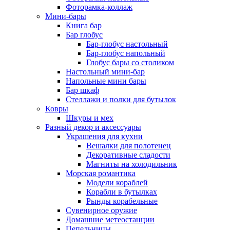
Фоторамка-коллаж
Мини-бары
Книга бар
Бар глобус
Бар-глобус настольный
Бар-глобус напольный
Глобус бары со столиком
Настольный мини-бар
Напольные мини бары
Бар шкаф
Стеллажи и полки для бутылок
Ковры
Шкуры и мех
Разный декор и аксессуары
Украшения для кухни
Вешалки для полотенец
Декоративные сладости
Магниты на холодильник
Морская романтика
Модели кораблей
Корабли в бутылках
Рынды корабельные
Сувенирное оружие
Домашние метеостанции
Пепельницы