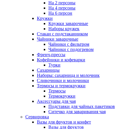
На 2 персоны
На 4 персоны
На 6 персон
Кружки
Кружки заварочные
Наборы кружек
Стакан с подстаканником
Чайники заварочные
Чайники с фильтром
Чайники с подогревом
Френч-прессы
Кофейники и кофеварки
Турки
Сахарницы
Наборы: сахарница и молочник
Сливочники и молочники
Термосы и термокружки
Термосы
Термокружки
Аксессуары для чая
Подставки для чайных пакетиков
Ситечко для заваривания чая
Сервировка
Вазы для фруктов и конфет
Вазы для фруктов