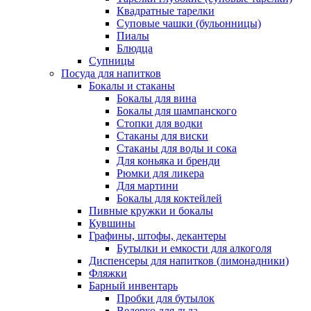
Квадратные тарелки
Суповые чашки (бульонницы)
Пиалы
Блюдца
Супницы
Посуда для напитков
Бокалы и стаканы
Бокалы для вина
Бокалы для шампанского
Стопки для водки
Стаканы для виски
Стаканы для воды и сока
Для коньяка и бренди
Рюмки для ликера
Для мартини
Бокалы для коктейлей
Пивные кружки и бокалы
Кувшины
Графины, штофы, декантеры
Бутылки и емкости для алкоголя
Диспенсеры для напитков (лимонадники)
Фляжки
Барный инвентарь
Пробки для бутылок
Ведерко для льда