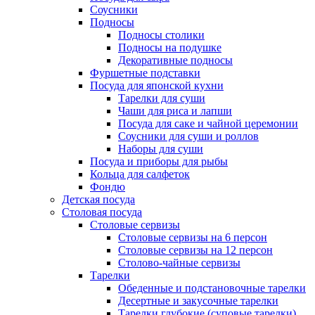
Соусники
Подносы
Подносы столики
Подносы на подушке
Декоративные подносы
Фуршетные подставки
Посуда для японской кухни
Тарелки для суши
Чаши для риса и лапши
Посуда для саке и чайной церемонии
Соусники для суши и роллов
Наборы для суши
Посуда и приборы для рыбы
Кольца для салфеток
Фондю
Детская посуда
Столовая посуда
Столовые сервизы
Столовые сервизы на 6 персон
Столовые сервизы на 12 персон
Столово-чайные сервизы
Тарелки
Обеденные и подстановочные тарелки
Десертные и закусочные тарелки
Тарелки глубокие (суповые тарелки)