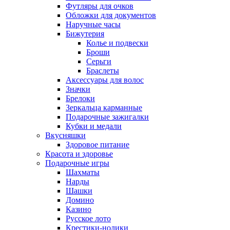
Футляры для очков
Обложки для документов
Наручные часы
Бижутерия
Колье и подвески
Броши
Серьги
Браслеты
Аксессуары для волос
Значки
Брелоки
Зеркальца карманные
Подарочные зажигалки
Кубки и медали
Вкусняшки
Здоровое питание
Красота и здоровье
Подарочные игры
Шахматы
Нарды
Шашки
Домино
Казино
Русское лото
Крестики-нолики