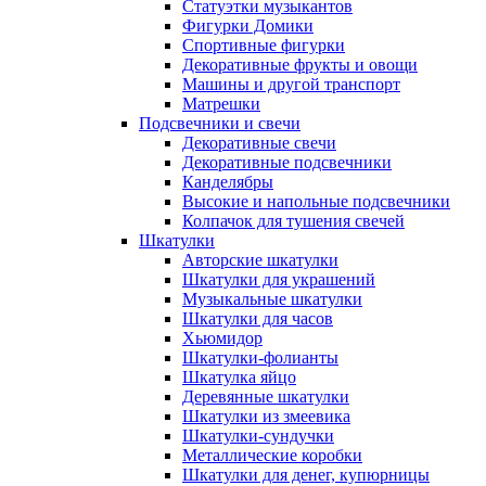
Статуэтки музыкантов
Фигурки Домики
Спортивные фигурки
Декоративные фрукты и овощи
Машины и другой транспорт
Матрешки
Подсвечники и свечи
Декоративные свечи
Декоративные подсвечники
Канделябры
Высокие и напольные подсвечники
Колпачок для тушения свечей
Шкатулки
Авторские шкатулки
Шкатулки для украшений
Музыкальные шкатулки
Шкатулки для часов
Хьюмидор
Шкатулки-фолианты
Шкатулка яйцо
Деревянные шкатулки
Шкатулки из змеевика
Шкатулки-сундучки
Металлические коробки
Шкатулки для денег, купюрницы