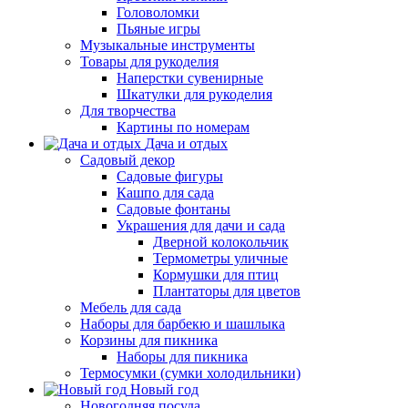
Головоломки
Пьяные игры
Музыкальные инструменты
Товары для рукоделия
Наперстки сувенирные
Шкатулки для рукоделия
Для творчества
Картины по номерам
Дача и отдых
Садовый декор
Садовые фигуры
Кашпо для сада
Садовые фонтаны
Украшения для дачи и сада
Дверной колокольчик
Термометры уличные
Кормушки для птиц
Плантаторы для цветов
Мебель для сада
Наборы для барбекю и шашлыка
Корзины для пикника
Наборы для пикника
Термосумки (сумки холодильники)
Новый год
Новогодняя посуда