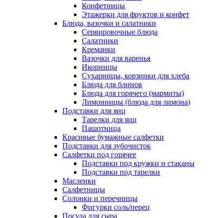
Конфетницы
Этажерки для фруктов и конфет
Блюда, вазочки и салатники
Сервировочные блюда
Салатники
Креманки
Вазочки для варенья
Икорницы
Сухарницы, корзинки для хлеба
Блюда для блинов
Блюда для горячего (мармиты)
Лимонницы (блюда для лимона)
Подставки для яиц
Тарелки для яиц
Пашотница
Красивые бумажные салфетки
Подставки для зубочисток
Салфетки под горячее
Подставки под кружки и стаканы
Подставки под тарелки
Масленки
Салфетницы
Солонки и перечницы
Фигурки соль/перец
Посуда для сыра