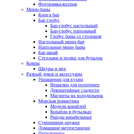
Фоторамка-коллаж
Мини-бары
Книга бар
Бар глобус
Бар-глобус настольный
Бар-глобус напольный
Глобус бары со столиком
Настольный мини-бар
Напольные мини бары
Бар шкаф
Стеллажи и полки для бутылок
Ковры
Шкуры и мех
Разный декор и аксессуары
Украшения для кухни
Вешалки для полотенец
Декоративные сладости
Магниты на холодильник
Морская романтика
Модели кораблей
Корабли в бутылках
Рынды корабельные
Сувенирное оружие
Домашние метеостанции
Пепельницы