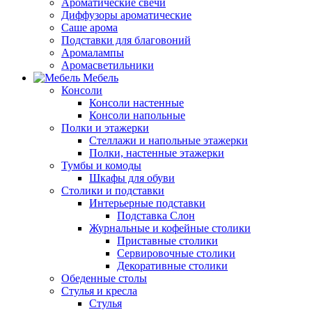
Ароматические свечи
Диффузоры ароматические
Саше арома
Подставки для благовоний
Аромалампы
Аромасветильники
Мебель
Консоли
Консоли настенные
Консоли напольные
Полки и этажерки
Стеллажи и напольные этажерки
Полки, настенные этажерки
Тумбы и комоды
Шкафы для обуви
Столики и подставки
Интерьерные подставки
Подставка Слон
Журнальные и кофейные столики
Приставные столики
Сервировочные столики
Декоративные столики
Обеденные столы
Стулья и кресла
Стулья