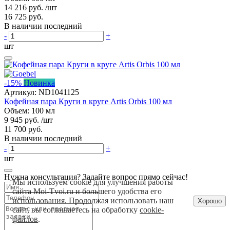
14 216 руб.
/шт
16 725 руб.
В наличии последний
-
+
шт
-15%
Новинка
Артикул:
ND1041125
Кофейная пара Круги в круге Artis Orbis 100 мл
Объем: 100 мл
9 945 руб.
/шт
11 700 руб.
В наличии последний
-
+
шт
Нужна консультация? Задайте вопрос прямо сейчас!
Мы используем cookie для улучшения работы
сайта Moi-Tvoi.ru и большего удобства его
использования. Продолжая использовать наш
Хорошо
сайт, вы соглашаетесь на обработку
cookie-
файлов
.