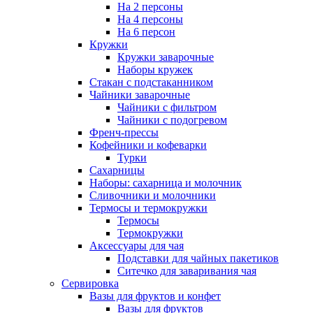
На 2 персоны
На 4 персоны
На 6 персон
Кружки
Кружки заварочные
Наборы кружек
Стакан с подстаканником
Чайники заварочные
Чайники с фильтром
Чайники с подогревом
Френч-прессы
Кофейники и кофеварки
Турки
Сахарницы
Наборы: сахарница и молочник
Сливочники и молочники
Термосы и термокружки
Термосы
Термокружки
Аксессуары для чая
Подставки для чайных пакетиков
Ситечко для заваривания чая
Сервировка
Вазы для фруктов и конфет
Вазы для фруктов