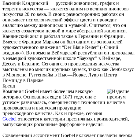
Василий Кандинский — русский живописец, график и
теоретик искусства — является одним из великих пионеров
искусства 20-го века. В своих разносторонних работах он
описывает психологический эффект цвета и проводит
аналогию между живописью и музыкой. Считается, что он
является создателем первой в мире абстрактной живописи.
Кандинский жил и работал также в Германии и Франции.
Вместе с Францем Марком он был одним из основателей
художественного движения “Der Blaue Reiter” («Синий
всадник»). Во времена Веймарской республики он преподавал
в немецкой художественной школе “Баухаус” в Веймаре,
Дессау и Берлине. Сегодня его произведения искусства
выставлены во многих крупных музеях, таких как Ленбаххаус
в Мюнхене, Гуггенхайм в Нью—Йорке, Лувр и Центр
Помпиду в Париже.
Бренд
Компания Goebel имеет более чем вековую
историю. Основанная еще в 1871 году, она с
успехом развивалась, совершенствуя технологии
производства и выпуская продукцию
превосходного качества. Как и прежде, сегодня
Goebel
относится к категории престижных производителей,
выпускающих роскошные фарфоровые изделия.
Современный ассортимент Goebel включает предметы декора