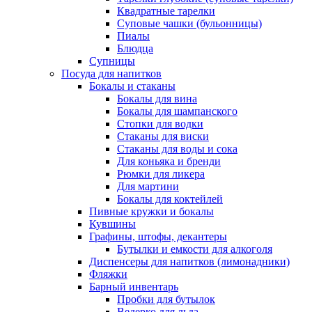
Квадратные тарелки
Суповые чашки (бульонницы)
Пиалы
Блюдца
Супницы
Посуда для напитков
Бокалы и стаканы
Бокалы для вина
Бокалы для шампанского
Стопки для водки
Стаканы для виски
Стаканы для воды и сока
Для коньяка и бренди
Рюмки для ликера
Для мартини
Бокалы для коктейлей
Пивные кружки и бокалы
Кувшины
Графины, штофы, декантеры
Бутылки и емкости для алкоголя
Диспенсеры для напитков (лимонадники)
Фляжки
Барный инвентарь
Пробки для бутылок
Ведерко для льда