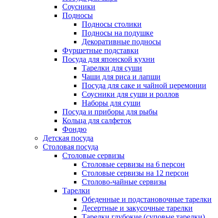
Соусники
Подносы
Подносы столики
Подносы на подушке
Декоративные подносы
Фуршетные подставки
Посуда для японской кухни
Тарелки для суши
Чаши для риса и лапши
Посуда для саке и чайной церемонии
Соусники для суши и роллов
Наборы для суши
Посуда и приборы для рыбы
Кольца для салфеток
Фондю
Детская посуда
Столовая посуда
Столовые сервизы
Столовые сервизы на 6 персон
Столовые сервизы на 12 персон
Столово-чайные сервизы
Тарелки
Обеденные и подстановочные тарелки
Десертные и закусочные тарелки
Тарелки глубокие (суповые тарелки)