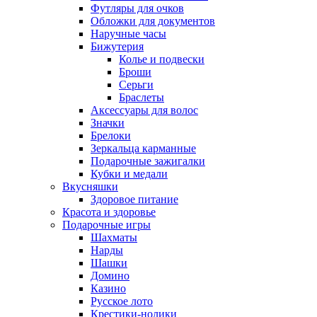
Футляры для очков
Обложки для документов
Наручные часы
Бижутерия
Колье и подвески
Броши
Серьги
Браслеты
Аксессуары для волос
Значки
Брелоки
Зеркальца карманные
Подарочные зажигалки
Кубки и медали
Вкусняшки
Здоровое питание
Красота и здоровье
Подарочные игры
Шахматы
Нарды
Шашки
Домино
Казино
Русское лото
Крестики-нолики