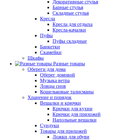
Декоративные стулья
Барные стулья
Складные стулья
Кресла
Кресла для отдыха
Кресла-качалки
Пуфы
Пуфы складные
Банкетки
Скамейки
Шкафы
Разные товары
Обереги для дома
Оберег домовой
Музыка ветра
Ловцы снов
Кошельковые талисманы
Хранение и порядок
Вешалки и крючки
Крючки для кухни
Крючки для прихожей
Напольные вешалки
Сундуки
Товары для прихожей
Ложки для обуви