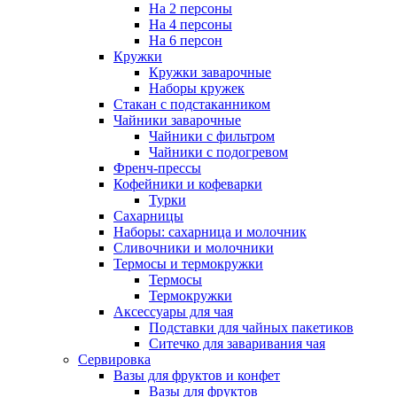
На 2 персоны
На 4 персоны
На 6 персон
Кружки
Кружки заварочные
Наборы кружек
Стакан с подстаканником
Чайники заварочные
Чайники с фильтром
Чайники с подогревом
Френч-прессы
Кофейники и кофеварки
Турки
Сахарницы
Наборы: сахарница и молочник
Сливочники и молочники
Термосы и термокружки
Термосы
Термокружки
Аксессуары для чая
Подставки для чайных пакетиков
Ситечко для заваривания чая
Сервировка
Вазы для фруктов и конфет
Вазы для фруктов