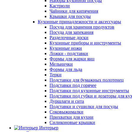
Наборы кухонной посуды
Кастрюли
Чайники для кипячения
Крышки для посуды
Кухонные принадлежности и аксессуары
Посуда для хранения продуктов
Посуда для запекания
Разделочные доски
Кухонные приборы и инструменты
Кухонные ножи
Ложки - подставки
Формы для жарки яиц
Мельнички
Формы для льда
Терки
Подставки для бумажных полотенец
Подставки под горячее
Подставки под кухонные инструменты
Подставки под губки и дозаторы для ку
Дуршлаги и сита
Подставки и сушилки для посуды
Соковыжималки
Прихватки для кухни
Силиконовые крышки
Интерьер