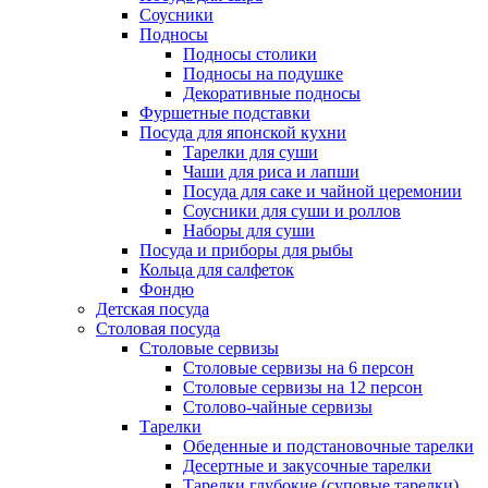
Соусники
Подносы
Подносы столики
Подносы на подушке
Декоративные подносы
Фуршетные подставки
Посуда для японской кухни
Тарелки для суши
Чаши для риса и лапши
Посуда для саке и чайной церемонии
Соусники для суши и роллов
Наборы для суши
Посуда и приборы для рыбы
Кольца для салфеток
Фондю
Детская посуда
Столовая посуда
Столовые сервизы
Столовые сервизы на 6 персон
Столовые сервизы на 12 персон
Столово-чайные сервизы
Тарелки
Обеденные и подстановочные тарелки
Десертные и закусочные тарелки
Тарелки глубокие (суповые тарелки)