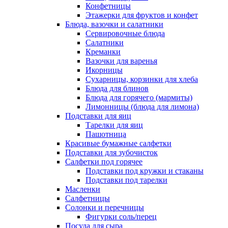
Конфетницы
Этажерки для фруктов и конфет
Блюда, вазочки и салатники
Сервировочные блюда
Салатники
Креманки
Вазочки для варенья
Икорницы
Сухарницы, корзинки для хлеба
Блюда для блинов
Блюда для горячего (мармиты)
Лимонницы (блюда для лимона)
Подставки для яиц
Тарелки для яиц
Пашотница
Красивые бумажные салфетки
Подставки для зубочисток
Салфетки под горячее
Подставки под кружки и стаканы
Подставки под тарелки
Масленки
Салфетницы
Солонки и перечницы
Фигурки соль/перец
Посуда для сыра