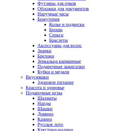
Футляры для очков
Обложки для документов
Наручные часы
Бижутерия
Колье и подвески
Броши
Серьги
Браслеты
Аксессуары для волос
Значки
Брелоки
Зеркальца карманные
Подарочные зажигалки
Кубки и медали
Вкусняшки
Здоровое питание
Красота и здоровье
Подарочные игры
Шахматы
Нарды
Шашки
Домино
Казино
Русское лото
Крестики-нолики