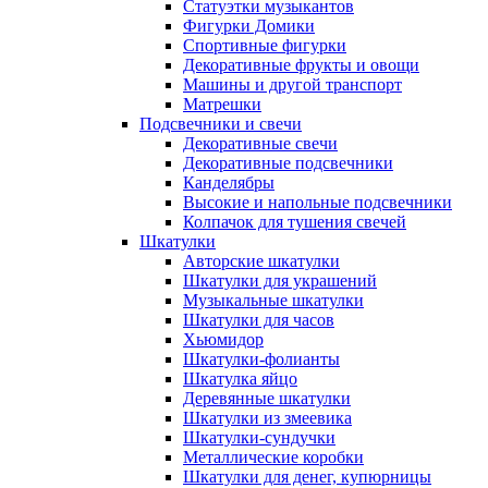
Статуэтки музыкантов
Фигурки Домики
Спортивные фигурки
Декоративные фрукты и овощи
Машины и другой транспорт
Матрешки
Подсвечники и свечи
Декоративные свечи
Декоративные подсвечники
Канделябры
Высокие и напольные подсвечники
Колпачок для тушения свечей
Шкатулки
Авторские шкатулки
Шкатулки для украшений
Музыкальные шкатулки
Шкатулки для часов
Хьюмидор
Шкатулки-фолианты
Шкатулка яйцо
Деревянные шкатулки
Шкатулки из змеевика
Шкатулки-сундучки
Металлические коробки
Шкатулки для денег, купюрницы