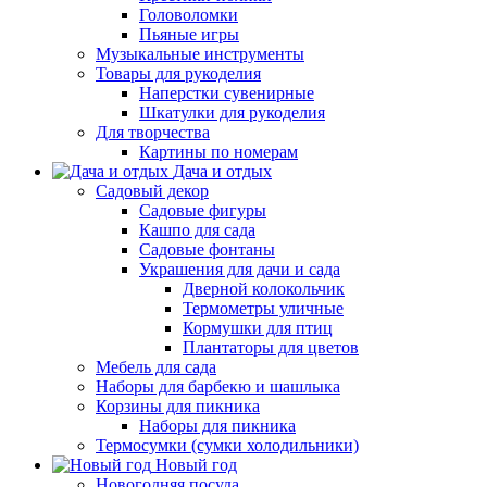
Головоломки
Пьяные игры
Музыкальные инструменты
Товары для рукоделия
Наперстки сувенирные
Шкатулки для рукоделия
Для творчества
Картины по номерам
Дача и отдых
Садовый декор
Садовые фигуры
Кашпо для сада
Садовые фонтаны
Украшения для дачи и сада
Дверной колокольчик
Термометры уличные
Кормушки для птиц
Плантаторы для цветов
Мебель для сада
Наборы для барбекю и шашлыка
Корзины для пикника
Наборы для пикника
Термосумки (сумки холодильники)
Новый год
Новогодняя посуда