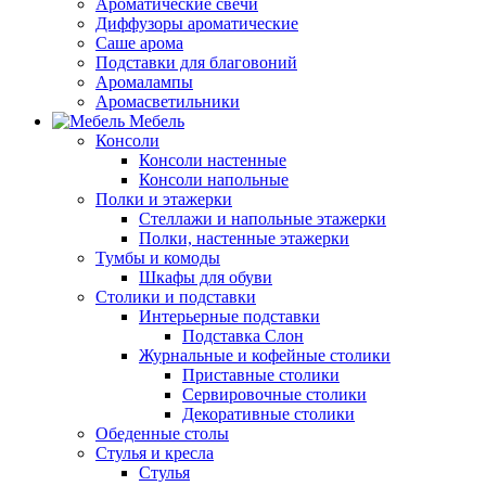
Ароматические свечи
Диффузоры ароматические
Саше арома
Подставки для благовоний
Аромалампы
Аромасветильники
Мебель
Консоли
Консоли настенные
Консоли напольные
Полки и этажерки
Стеллажи и напольные этажерки
Полки, настенные этажерки
Тумбы и комоды
Шкафы для обуви
Столики и подставки
Интерьерные подставки
Подставка Слон
Журнальные и кофейные столики
Приставные столики
Сервировочные столики
Декоративные столики
Обеденные столы
Стулья и кресла
Стулья