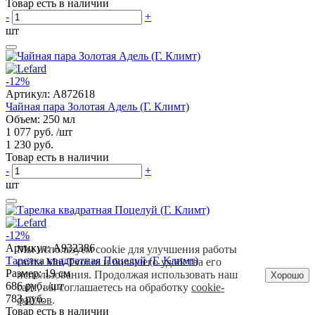
Товар есть в наличии
-
+
шт
-12%
Артикул:
A872618
Чайная пара Золотая Адель (Г. Климт)
Объем: 250 мл
1 077 руб.
/шт
1 230 руб.
Товар есть в наличии
-
+
шт
-12%
Артикул:
A932386
Мы используем cookie для улучшения работы
Тарелка квадратная Поцелуй (Г. Климт)
сайта Moi-Tvoi.ru и большего удобства его
Размер: 19 см
использования. Продолжая использовать наш
Хорошо
686 руб.
/шт
сайт, вы соглашаетесь на обработку
cookie-
783 руб.
файлов
.
Товар есть в наличии