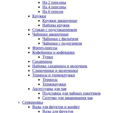
На 2 персоны
На 4 персоны
На 6 персон
Кружки
Кружки заварочные
Наборы кружек
Стакан с подстаканником
Чайники заварочные
Чайники с фильтром
Чайники с подогревом
Френч-прессы
Кофейники и кофеварки
Турки
Сахарницы
Наборы: сахарница и молочник
Сливочники и молочники
Термосы и термокружки
Термосы
Термокружки
Аксессуары для чая
Подставки для чайных пакетиков
Ситечко для заваривания чая
Сервировка
Вазы для фруктов и конфет
Вазы для фруктов