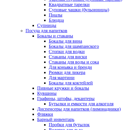
Квадратные тарелки
Суповые чашки (бульонницы)
Пиалы
Блюдца
Супницы
Посуда для напитков
Бокалы и стаканы
Бокалы для вина
Бокалы для шампанского
Стопки для водки
Стаканы для виски
Стаканы для воды и сока
Для коньяка и бренди
Рюмки для ликера
Для мартини
Бокалы для коктейлей
Пивные кружки и бокалы
Кувшины
Графины, штофы, декантеры
Бутылки и емкости для алкоголя
Диспенсеры для напитков (лимонадники)
Фляжки
Барный инвентарь
Пробки для бутылок
Ведерко для льда