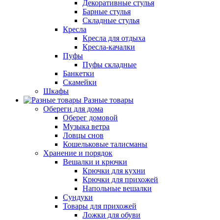
Декоративные стулья
Барные стулья
Складные стулья
Кресла
Кресла для отдыха
Кресла-качалки
Пуфы
Пуфы складные
Банкетки
Скамейки
Шкафы
Разные товары
Обереги для дома
Оберег домовой
Музыка ветра
Ловцы снов
Кошельковые талисманы
Хранение и порядок
Вешалки и крючки
Крючки для кухни
Крючки для прихожей
Напольные вешалки
Сундуки
Товары для прихожей
Ложки для обуви