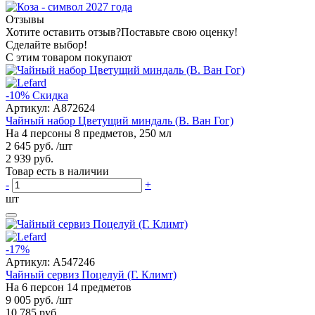
Отзывы
Хотите оставить отзыв?
Поставьте свою оценку!
Сделайте выбор!
С этим товаром покупают
-10%
Скидка
Артикул:
A872624
Чайный набор Цветущий миндаль (В. Ван Гог)
На 4 персоны 8 предметов, 250 мл
2 645 руб.
/шт
2 939 руб.
Товар есть в наличии
-
+
шт
-17%
Артикул:
A547246
Чайный сервиз Поцелуй (Г. Климт)
На 6 персон 14 предметов
9 005 руб.
/шт
10 785 руб.