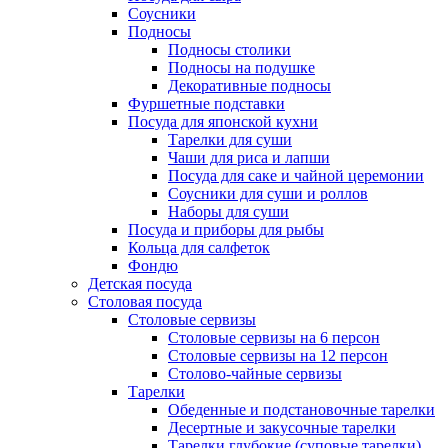
Соусники
Подносы
Подносы столики
Подносы на подушке
Декоративные подносы
Фуршетные подставки
Посуда для японской кухни
Тарелки для суши
Чаши для риса и лапши
Посуда для саке и чайной церемонии
Соусники для суши и роллов
Наборы для суши
Посуда и приборы для рыбы
Кольца для салфеток
Фондю
Детская посуда
Столовая посуда
Столовые сервизы
Столовые сервизы на 6 персон
Столовые сервизы на 12 персон
Столово-чайные сервизы
Тарелки
Обеденные и подстановочные тарелки
Десертные и закусочные тарелки
Тарелки глубокие (суповые тарелки)