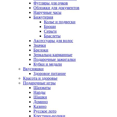
Футляры для очков
Обложки для документов
Наручные часы
Бижутерия
Колье и подвески
Броши
Серьги
Браслеты
Аксессуары для волос
Значки
Брелоки
Зеркальца карманные
Подарочные зажигалки
Кубки и медали
Вкусняшки
Здоровое питание
Красота и здоровье
Подарочные игры
Шахматы
Нарды
Шашки
Домино
Казино
Русское лото
Крестики-нолики