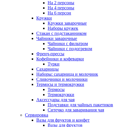
На 2 персоны
На 4 персоны
На 6 персон
Кружки
Кружки заварочные
Наборы кружек
Стакан с подстаканником
Чайники заварочные
Чайники с фильтром
Чайники с подогревом
Френч-прессы
Кофейники и кофеварки
Турки
Сахарницы
Наборы: сахарница и молочник
Сливочники и молочники
Термосы и термокружки
Термосы
Термокружки
Аксессуары для чая
Подставки для чайных пакетиков
Ситечко для заваривания чая
Сервировка
Вазы для фруктов и конфет
Вазы для фруктов