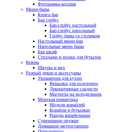
Фоторамка-коллаж
Мини-бары
Книга бар
Бар глобус
Бар-глобус настольный
Бар-глобус напольный
Глобус бары со столиком
Настольный мини-бар
Напольные мини бары
Бар шкаф
Стеллажи и полки для бутылок
Ковры
Шкуры и мех
Разный декор и аксессуары
Украшения для кухни
Вешалки для полотенец
Декоративные сладости
Магниты на холодильник
Морская романтика
Модели кораблей
Корабли в бутылках
Рынды корабельные
Сувенирное оружие
Домашние метеостанции
Пепельницы