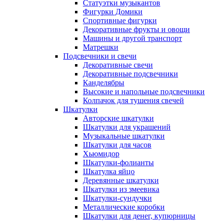
Статуэтки музыкантов
Фигурки Домики
Спортивные фигурки
Декоративные фрукты и овощи
Машины и другой транспорт
Матрешки
Подсвечники и свечи
Декоративные свечи
Декоративные подсвечники
Канделябры
Высокие и напольные подсвечники
Колпачок для тушения свечей
Шкатулки
Авторские шкатулки
Шкатулки для украшений
Музыкальные шкатулки
Шкатулки для часов
Хьюмидор
Шкатулки-фолианты
Шкатулка яйцо
Деревянные шкатулки
Шкатулки из змеевика
Шкатулки-сундучки
Металлические коробки
Шкатулки для денег, купюрницы