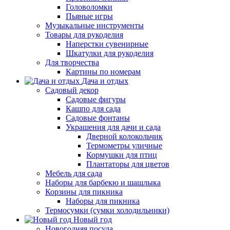
Головоломки
Пьяные игры
Музыкальные инструменты
Товары для рукоделия
Наперстки сувенирные
Шкатулки для рукоделия
Для творчества
Картины по номерам
Дача и отдых
Садовый декор
Садовые фигуры
Кашпо для сада
Садовые фонтаны
Украшения для дачи и сада
Дверной колокольчик
Термометры уличные
Кормушки для птиц
Плантаторы для цветов
Мебель для сада
Наборы для барбекю и шашлыка
Корзины для пикника
Наборы для пикника
Термосумки (сумки холодильники)
Новый год
Новогодняя посуда