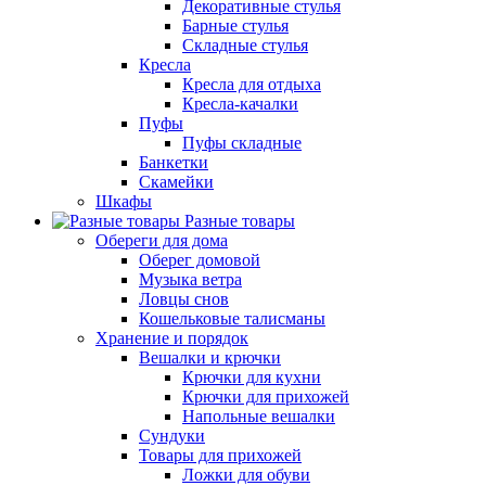
Декоративные стулья
Барные стулья
Складные стулья
Кресла
Кресла для отдыха
Кресла-качалки
Пуфы
Пуфы складные
Банкетки
Скамейки
Шкафы
Разные товары
Обереги для дома
Оберег домовой
Музыка ветра
Ловцы снов
Кошельковые талисманы
Хранение и порядок
Вешалки и крючки
Крючки для кухни
Крючки для прихожей
Напольные вешалки
Сундуки
Товары для прихожей
Ложки для обуви