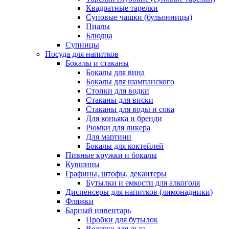
Квадратные тарелки
Суповые чашки (бульонницы)
Пиалы
Блюдца
Супницы
Посуда для напитков
Бокалы и стаканы
Бокалы для вина
Бокалы для шампанского
Стопки для водки
Стаканы для виски
Стаканы для воды и сока
Для коньяка и бренди
Рюмки для ликера
Для мартини
Бокалы для коктейлей
Пивные кружки и бокалы
Кувшины
Графины, штофы, декантеры
Бутылки и емкости для алкоголя
Диспенсеры для напитков (лимонадники)
Фляжки
Барный инвентарь
Пробки для бутылок
Ведерко для льда