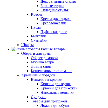
Декоративные стулья
Барные стулья
Складные стулья
Кресла
Кресла для отдыха
Кресла-качалки
Пуфы
Пуфы складные
Банкетки
Скамейки
Шкафы
Разные товары
Обереги для дома
Оберег домовой
Музыка ветра
Ловцы снов
Кошельковые талисманы
Хранение и порядок
Вешалки и крючки
Крючки для кухни
Крючки для прихожей
Напольные вешалки
Сундуки
Товары для прихожей
Ложки для обуви