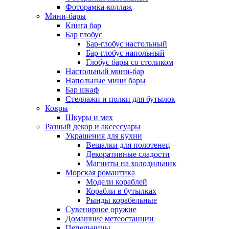
Фоторамка-коллаж
Мини-бары
Книга бар
Бар глобус
Бар-глобус настольный
Бар-глобус напольный
Глобус бары со столиком
Настольный мини-бар
Напольные мини бары
Бар шкаф
Стеллажи и полки для бутылок
Ковры
Шкуры и мех
Разный декор и аксессуары
Украшения для кухни
Вешалки для полотенец
Декоративные сладости
Магниты на холодильник
Морская романтика
Модели кораблей
Корабли в бутылках
Рынды корабельные
Сувенирное оружие
Домашние метеостанции
Пепельницы