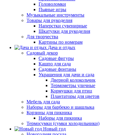
Головоломки
Пьяные игры
Музыкальные инструменты
Товары для рукоделия
Наперстки сувенирные
Шкатулки для рукоделия
Для творчества
Картины по номерам
Дача и отдых
Садовый декор
Садовые фигуры
Кашпо для сада
Садовые фонтаны
Украшения для дачи и сада
Дверной колокольчик
Термометры уличные
Кормушки для птиц
Плантаторы для цветов
Мебель для сада
Наборы для барбекю и шашлыка
Корзины для пикника
Наборы для пикника
Термосумки (сумки холодильники)
Новый год
Новогодняя посуда