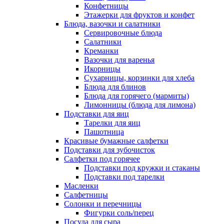
Конфетницы
Этажерки для фруктов и конфет
Блюда, вазочки и салатники
Сервировочные блюда
Салатники
Креманки
Вазочки для варенья
Икорницы
Сухарницы, корзинки для хлеба
Блюда для блинов
Блюда для горячего (мармиты)
Лимонницы (блюда для лимона)
Подставки для яиц
Тарелки для яиц
Пашотница
Красивые бумажные салфетки
Подставки для зубочисток
Салфетки под горячее
Подставки под кружки и стаканы
Подставки под тарелки
Масленки
Салфетницы
Солонки и перечницы
Фигурки соль/перец
Посуда для сыра