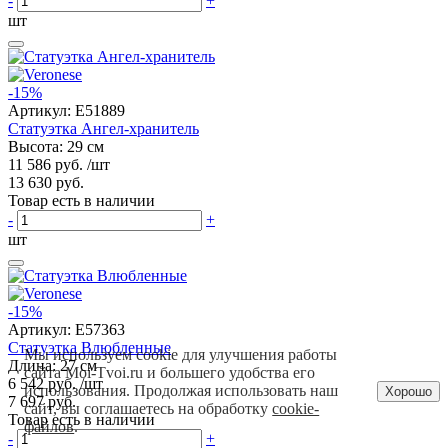
-
+
шт
-15%
Артикул:
E51889
Статуэтка Ангел-хранитель
Высота: 29 см
11 586 руб.
/шт
13 630 руб.
Товар есть в наличии
-
+
шт
-15%
Артикул:
E57363
Статуэтка Влюбленные
Мы используем cookie для улучшения работы
Длина: 27 см
сайта Moi-Tvoi.ru и большего удобства его
6 542 руб.
/шт
использования. Продолжая использовать наш
Хорошо
7 697 руб.
сайт, вы соглашаетесь на обработку
cookie-
Товар есть в наличии
файлов
.
-
+