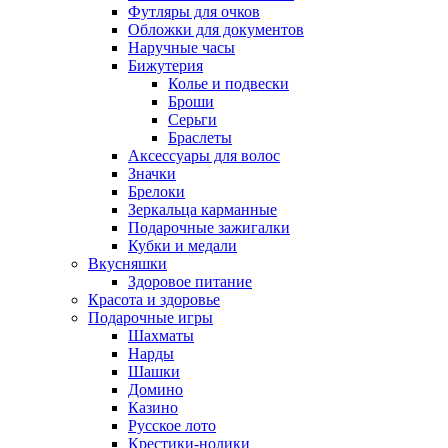
Футляры для очков
Обложки для документов
Наручные часы
Бижутерия
Колье и подвески
Броши
Серьги
Браслеты
Аксессуары для волос
Значки
Брелоки
Зеркальца карманные
Подарочные зажигалки
Кубки и медали
Вкусняшки
Здоровое питание
Красота и здоровье
Подарочные игры
Шахматы
Нарды
Шашки
Домино
Казино
Русское лото
Крестики-нолики