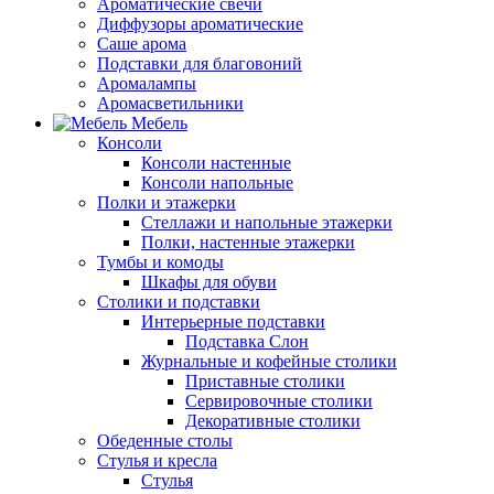
Ароматические свечи
Диффузоры ароматические
Саше арома
Подставки для благовоний
Аромалампы
Аромасветильники
Мебель
Консоли
Консоли настенные
Консоли напольные
Полки и этажерки
Стеллажи и напольные этажерки
Полки, настенные этажерки
Тумбы и комоды
Шкафы для обуви
Столики и подставки
Интерьерные подставки
Подставка Слон
Журнальные и кофейные столики
Приставные столики
Сервировочные столики
Декоративные столики
Обеденные столы
Стулья и кресла
Стулья