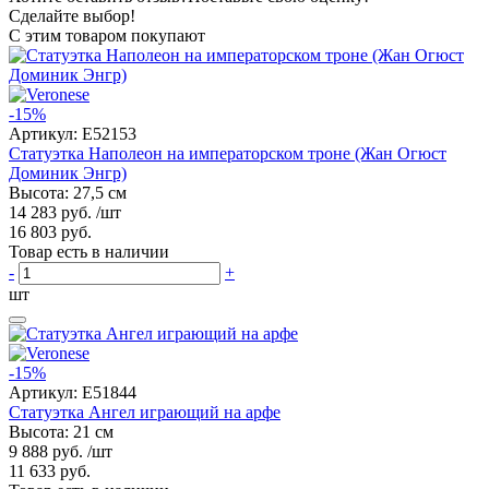
Сделайте выбор!
С этим товаром покупают
-15%
Артикул:
E52153
Статуэтка Наполеон на императорском троне (Жан Огюст
Доминик Энгр)
Высота: 27,5 см
14 283 руб.
/шт
16 803 руб.
Товар есть в наличии
-
+
шт
-15%
Артикул:
E51844
Статуэтка Ангел играющий на арфе
Высота: 21 см
9 888 руб.
/шт
11 633 руб.