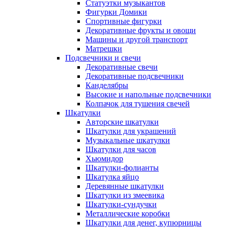
Статуэтки музыкантов
Фигурки Домики
Спортивные фигурки
Декоративные фрукты и овощи
Машины и другой транспорт
Матрешки
Подсвечники и свечи
Декоративные свечи
Декоративные подсвечники
Канделябры
Высокие и напольные подсвечники
Колпачок для тушения свечей
Шкатулки
Авторские шкатулки
Шкатулки для украшений
Музыкальные шкатулки
Шкатулки для часов
Хьюмидор
Шкатулки-фолианты
Шкатулка яйцо
Деревянные шкатулки
Шкатулки из змеевика
Шкатулки-сундучки
Металлические коробки
Шкатулки для денег, купюрницы