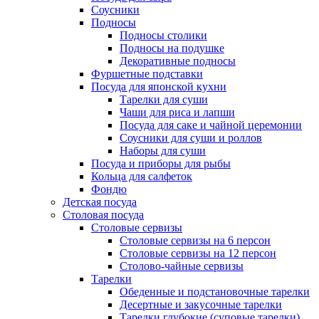
Соусники
Подносы
Подносы столики
Подносы на подушке
Декоративные подносы
Фуршетные подставки
Посуда для японской кухни
Тарелки для суши
Чаши для риса и лапши
Посуда для саке и чайной церемонии
Соусники для суши и роллов
Наборы для суши
Посуда и приборы для рыбы
Кольца для салфеток
Фондю
Детская посуда
Столовая посуда
Столовые сервизы
Столовые сервизы на 6 персон
Столовые сервизы на 12 персон
Столово-чайные сервизы
Тарелки
Обеденные и подстановочные тарелки
Десертные и закусочные тарелки
Тарелки глубокие (суповые тарелки)