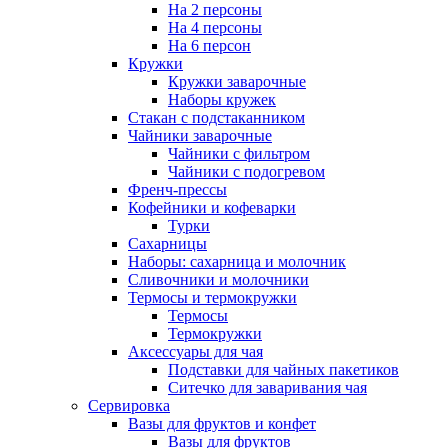
На 2 персоны
На 4 персоны
На 6 персон
Кружки
Кружки заварочные
Наборы кружек
Стакан с подстаканником
Чайники заварочные
Чайники с фильтром
Чайники с подогревом
Френч-прессы
Кофейники и кофеварки
Турки
Сахарницы
Наборы: сахарница и молочник
Сливочники и молочники
Термосы и термокружки
Термосы
Термокружки
Аксессуары для чая
Подставки для чайных пакетиков
Ситечко для заваривания чая
Сервировка
Вазы для фруктов и конфет
Вазы для фруктов