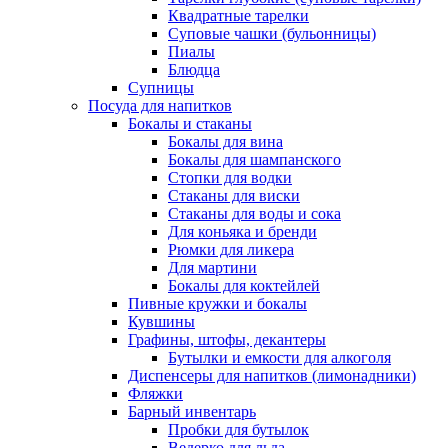
Квадратные тарелки
Суповые чашки (бульонницы)
Пиалы
Блюдца
Супницы
Посуда для напитков
Бокалы и стаканы
Бокалы для вина
Бокалы для шампанского
Стопки для водки
Стаканы для виски
Стаканы для воды и сока
Для коньяка и бренди
Рюмки для ликера
Для мартини
Бокалы для коктейлей
Пивные кружки и бокалы
Кувшины
Графины, штофы, декантеры
Бутылки и емкости для алкоголя
Диспенсеры для напитков (лимонадники)
Фляжки
Барный инвентарь
Пробки для бутылок
Ведерко для льда