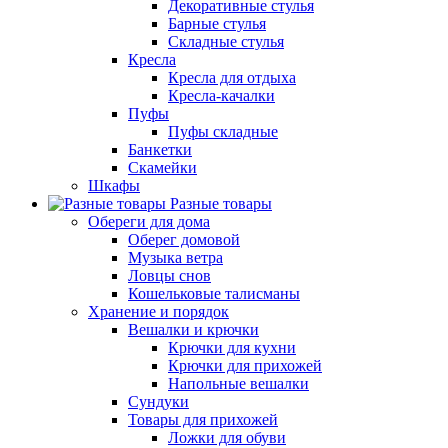
Декоративные стулья
Барные стулья
Складные стулья
Кресла
Кресла для отдыха
Кресла-качалки
Пуфы
Пуфы складные
Банкетки
Скамейки
Шкафы
Разные товары
Обереги для дома
Оберег домовой
Музыка ветра
Ловцы снов
Кошельковые талисманы
Хранение и порядок
Вешалки и крючки
Крючки для кухни
Крючки для прихожей
Напольные вешалки
Сундуки
Товары для прихожей
Ложки для обуви