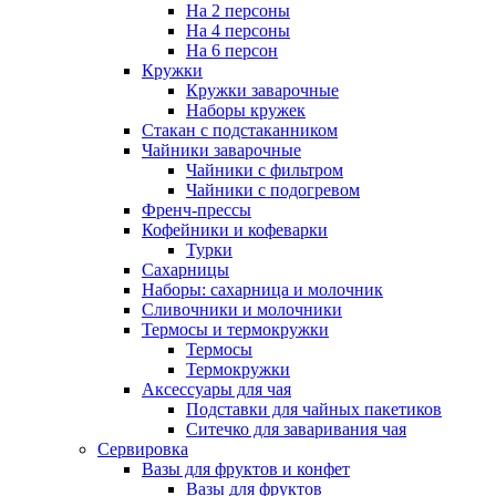
На 2 персоны
На 4 персоны
На 6 персон
Кружки
Кружки заварочные
Наборы кружек
Стакан с подстаканником
Чайники заварочные
Чайники с фильтром
Чайники с подогревом
Френч-прессы
Кофейники и кофеварки
Турки
Сахарницы
Наборы: сахарница и молочник
Сливочники и молочники
Термосы и термокружки
Термосы
Термокружки
Аксессуары для чая
Подставки для чайных пакетиков
Ситечко для заваривания чая
Сервировка
Вазы для фруктов и конфет
Вазы для фруктов