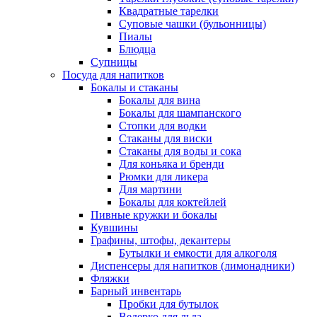
Квадратные тарелки
Суповые чашки (бульонницы)
Пиалы
Блюдца
Супницы
Посуда для напитков
Бокалы и стаканы
Бокалы для вина
Бокалы для шампанского
Стопки для водки
Стаканы для виски
Стаканы для воды и сока
Для коньяка и бренди
Рюмки для ликера
Для мартини
Бокалы для коктейлей
Пивные кружки и бокалы
Кувшины
Графины, штофы, декантеры
Бутылки и емкости для алкоголя
Диспенсеры для напитков (лимонадники)
Фляжки
Барный инвентарь
Пробки для бутылок
Ведерко для льда