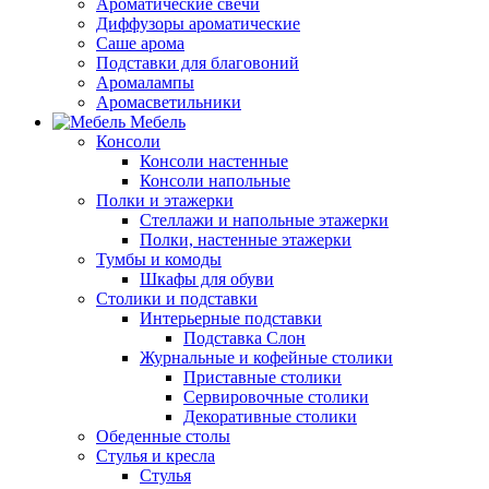
Ароматические свечи
Диффузоры ароматические
Саше арома
Подставки для благовоний
Аромалампы
Аромасветильники
Мебель
Консоли
Консоли настенные
Консоли напольные
Полки и этажерки
Стеллажи и напольные этажерки
Полки, настенные этажерки
Тумбы и комоды
Шкафы для обуви
Столики и подставки
Интерьерные подставки
Подставка Слон
Журнальные и кофейные столики
Приставные столики
Сервировочные столики
Декоративные столики
Обеденные столы
Стулья и кресла
Стулья