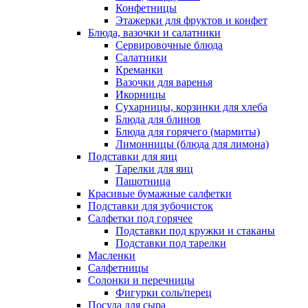
Конфетницы
Этажерки для фруктов и конфет
Блюда, вазочки и салатники
Сервировочные блюда
Салатники
Креманки
Вазочки для варенья
Икорницы
Сухарницы, корзинки для хлеба
Блюда для блинов
Блюда для горячего (мармиты)
Лимонницы (блюда для лимона)
Подставки для яиц
Тарелки для яиц
Пашотница
Красивые бумажные салфетки
Подставки для зубочисток
Салфетки под горячее
Подставки под кружки и стаканы
Подставки под тарелки
Масленки
Салфетницы
Солонки и перечницы
Фигурки соль/перец
Посуда для сыра