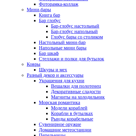
Фоторамка-коллаж
Мини-бары
Книга бар
Бар глобус
Бар-глобус настольный
Бар-глобус напольный
Глобус бары со столиком
Настольный мини-бар
Напольные мини бары
Бар шкаф
Стеллажи и полки для бутылок
Ковры
Шкуры и мех
Разный декор и аксессуары
Украшения для кухни
Вешалки для полотенец
Декоративные сладости
Магниты на холодильник
Морская романтика
Модели кораблей
Корабли в бутылках
Рынды корабельные
Сувенирное оружие
Домашние метеостанции
Пепельницы