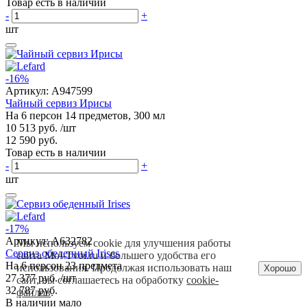
Товар есть в наличии
-
+
шт
-16%
Артикул:
A947599
Чайный сервиз Ирисы
На 6 персон 14 предметов, 300 мл
10 513 руб.
/шт
12 590 руб.
Товар есть в наличии
-
+
шт
-17%
Артикул:
A632782
Мы используем cookie для улучшения работы
Сервиз обеденный Irises
сайта Moi-Tvoi.ru и большего удобства его
На 6 персон 23 предмета
использования. Продолжая использовать наш
Хорошо
27 377 руб.
/шт
сайт, вы соглашаетесь на обработку
cookie-
32 787 руб.
файлов
.
В наличии мало