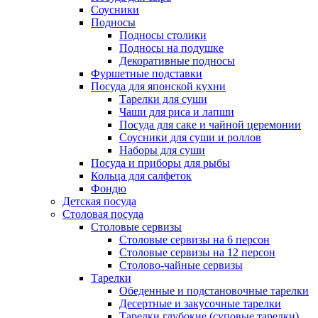
Соусники
Подносы
Подносы столики
Подносы на подушке
Декоративные подносы
Фуршетные подставки
Посуда для японской кухни
Тарелки для суши
Чаши для риса и лапши
Посуда для саке и чайной церемонии
Соусники для суши и роллов
Наборы для суши
Посуда и приборы для рыбы
Кольца для салфеток
Фондю
Детская посуда
Столовая посуда
Столовые сервизы
Столовые сервизы на 6 персон
Столовые сервизы на 12 персон
Столово-чайные сервизы
Тарелки
Обеденные и подстановочные тарелки
Десертные и закусочные тарелки
Тарелки глубокие (суповые тарелки)