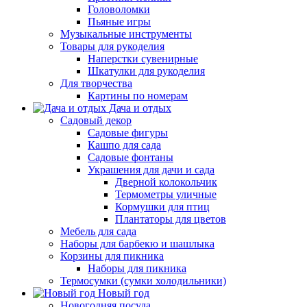
Головоломки
Пьяные игры
Музыкальные инструменты
Товары для рукоделия
Наперстки сувенирные
Шкатулки для рукоделия
Для творчества
Картины по номерам
Дача и отдых
Садовый декор
Садовые фигуры
Кашпо для сада
Садовые фонтаны
Украшения для дачи и сада
Дверной колокольчик
Термометры уличные
Кормушки для птиц
Плантаторы для цветов
Мебель для сада
Наборы для барбекю и шашлыка
Корзины для пикника
Наборы для пикника
Термосумки (сумки холодильники)
Новый год
Новогодняя посуда