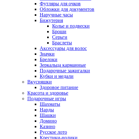
Футляры для очков
Обложки для документов
Наручные часы
Бижутерия
Колье и подвески
Броши
Серьги
Браслеты
Аксессуары для волос
Значки
Брелоки
Зеркальца карманные
Подарочные зажигалки
Кубки и медали
Вкусняшки
Здоровое питание
Красота и здоровье
Подарочные игры
Шахматы
Нарды
Шашки
Домино
Казино
Русское лото
Крестики-нолики