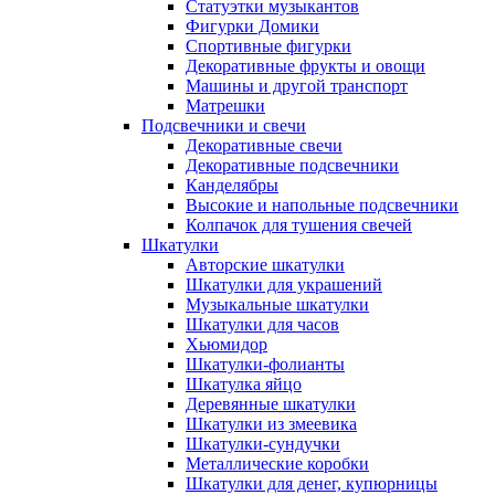
Статуэтки музыкантов
Фигурки Домики
Спортивные фигурки
Декоративные фрукты и овощи
Машины и другой транспорт
Матрешки
Подсвечники и свечи
Декоративные свечи
Декоративные подсвечники
Канделябры
Высокие и напольные подсвечники
Колпачок для тушения свечей
Шкатулки
Авторские шкатулки
Шкатулки для украшений
Музыкальные шкатулки
Шкатулки для часов
Хьюмидор
Шкатулки-фолианты
Шкатулка яйцо
Деревянные шкатулки
Шкатулки из змеевика
Шкатулки-сундучки
Металлические коробки
Шкатулки для денег, купюрницы