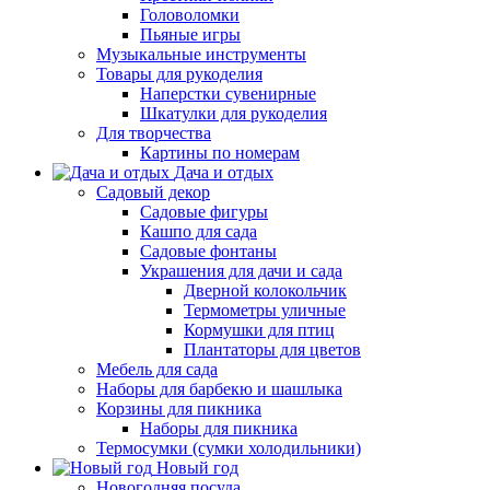
Головоломки
Пьяные игры
Музыкальные инструменты
Товары для рукоделия
Наперстки сувенирные
Шкатулки для рукоделия
Для творчества
Картины по номерам
Дача и отдых
Садовый декор
Садовые фигуры
Кашпо для сада
Садовые фонтаны
Украшения для дачи и сада
Дверной колокольчик
Термометры уличные
Кормушки для птиц
Плантаторы для цветов
Мебель для сада
Наборы для барбекю и шашлыка
Корзины для пикника
Наборы для пикника
Термосумки (сумки холодильники)
Новый год
Новогодняя посуда