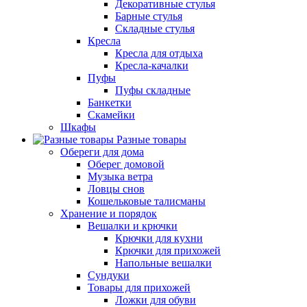
Декоративные стулья
Барные стулья
Складные стулья
Кресла
Кресла для отдыха
Кресла-качалки
Пуфы
Пуфы складные
Банкетки
Скамейки
Шкафы
Разные товары
Обереги для дома
Оберег домовой
Музыка ветра
Ловцы снов
Кошельковые талисманы
Хранение и порядок
Вешалки и крючки
Крючки для кухни
Крючки для прихожей
Напольные вешалки
Сундуки
Товары для прихожей
Ложки для обуви