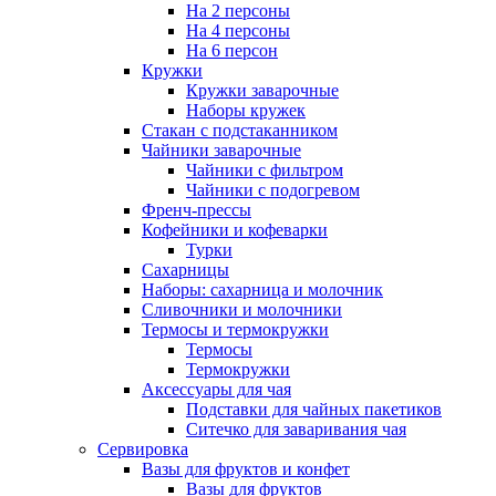
На 2 персоны
На 4 персоны
На 6 персон
Кружки
Кружки заварочные
Наборы кружек
Стакан с подстаканником
Чайники заварочные
Чайники с фильтром
Чайники с подогревом
Френч-прессы
Кофейники и кофеварки
Турки
Сахарницы
Наборы: сахарница и молочник
Сливочники и молочники
Термосы и термокружки
Термосы
Термокружки
Аксессуары для чая
Подставки для чайных пакетиков
Ситечко для заваривания чая
Сервировка
Вазы для фруктов и конфет
Вазы для фруктов