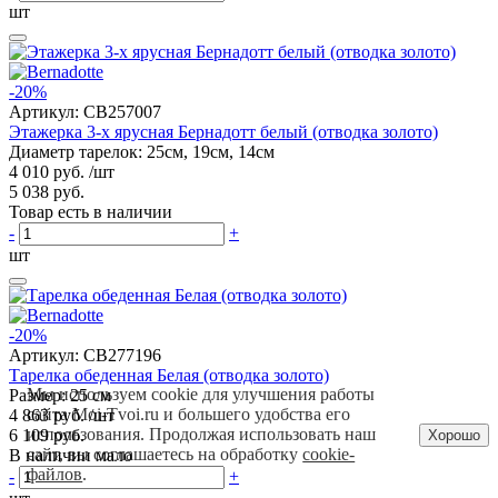
шт
-20%
Артикул:
CB257007
Этажерка 3-х ярусная Бернадотт белый (отводка золото)
Диаметр тарелок: 25см, 19см, 14см
4 010 руб.
/шт
5 038 руб.
Товар есть в наличии
-
+
шт
-20%
Артикул:
CB277196
Тарелка обеденная Белая (отводка золото)
Мы используем cookie для улучшения работы
Размер: 25 см
сайта Moi-Tvoi.ru и большего удобства его
4 863 руб.
/шт
использования. Продолжая использовать наш
6 109 руб.
Хорошо
сайт, вы соглашаетесь на обработку
cookie-
В наличии мало
файлов
.
-
+