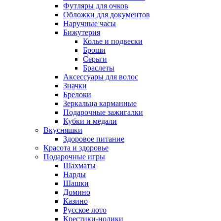
Футляры для очков
Обложки для документов
Наручные часы
Бижутерия
Колье и подвески
Броши
Серьги
Браслеты
Аксессуары для волос
Значки
Брелоки
Зеркальца карманные
Подарочные зажигалки
Кубки и медали
Вкусняшки
Здоровое питание
Красота и здоровье
Подарочные игры
Шахматы
Нарды
Шашки
Домино
Казино
Русское лото
Крестики-нолики