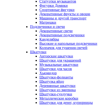
Статуэтки музыкантов
Фигурки Домики
Спортивные фигурки
Декоративные фрукты и овощи
Машины и другой транспорт
Матрешки
Подсвечники и свечи
Декоративные свечи
Декоративные подсвечники
Канделябры
Высокие и напольные подсвечники
Колпачок для тушения свечей
Шкатулки
Авторские шкатулки
Шкатулки для украшений
Музыкальные шкатулки
Шкатулки для часов
Хьюмидор
Шкатулки-фолианты
Шкатулка яйцо
Деревянные шкатулки
Шкатулки из змеевика
Шкатулки-сундучки
Металлические коробки
Шкатулки для денег, купюрницы