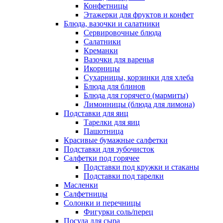
Конфетницы
Этажерки для фруктов и конфет
Блюда, вазочки и салатники
Сервировочные блюда
Салатники
Креманки
Вазочки для варенья
Икорницы
Сухарницы, корзинки для хлеба
Блюда для блинов
Блюда для горячего (мармиты)
Лимонницы (блюда для лимона)
Подставки для яиц
Тарелки для яиц
Пашотница
Красивые бумажные салфетки
Подставки для зубочисток
Салфетки под горячее
Подставки под кружки и стаканы
Подставки под тарелки
Масленки
Салфетницы
Солонки и перечницы
Фигурки соль/перец
Посуда для сыра