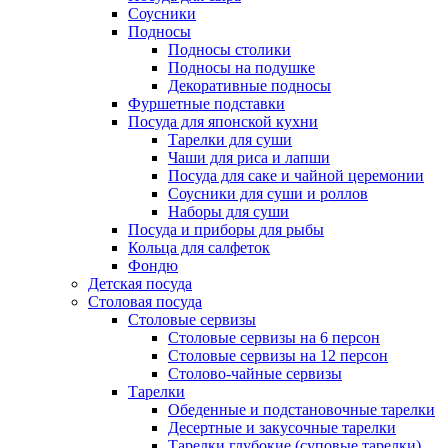
Соусники
Подносы
Подносы столики
Подносы на подушке
Декоративные подносы
Фуршетные подставки
Посуда для японской кухни
Тарелки для суши
Чаши для риса и лапши
Посуда для саке и чайной церемонии
Соусники для суши и роллов
Наборы для суши
Посуда и приборы для рыбы
Кольца для салфеток
Фондю
Детская посуда
Столовая посуда
Столовые сервизы
Столовые сервизы на 6 персон
Столовые сервизы на 12 персон
Столово-чайные сервизы
Тарелки
Обеденные и подстановочные тарелки
Десертные и закусочные тарелки
Тарелки глубокие (суповые тарелки)