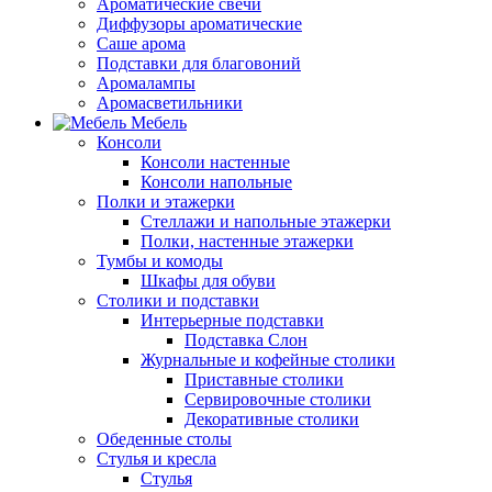
Ароматические свечи
Диффузоры ароматические
Саше арома
Подставки для благовоний
Аромалампы
Аромасветильники
Мебель
Консоли
Консоли настенные
Консоли напольные
Полки и этажерки
Стеллажи и напольные этажерки
Полки, настенные этажерки
Тумбы и комоды
Шкафы для обуви
Столики и подставки
Интерьерные подставки
Подставка Слон
Журнальные и кофейные столики
Приставные столики
Сервировочные столики
Декоративные столики
Обеденные столы
Стулья и кресла
Стулья