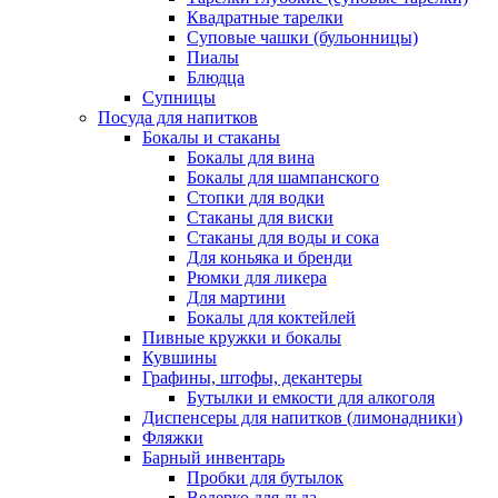
Квадратные тарелки
Суповые чашки (бульонницы)
Пиалы
Блюдца
Супницы
Посуда для напитков
Бокалы и стаканы
Бокалы для вина
Бокалы для шампанского
Стопки для водки
Стаканы для виски
Стаканы для воды и сока
Для коньяка и бренди
Рюмки для ликера
Для мартини
Бокалы для коктейлей
Пивные кружки и бокалы
Кувшины
Графины, штофы, декантеры
Бутылки и емкости для алкоголя
Диспенсеры для напитков (лимонадники)
Фляжки
Барный инвентарь
Пробки для бутылок
Ведерко для льда