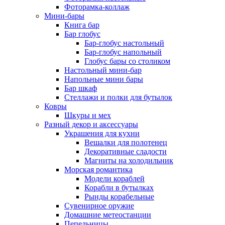
Фоторамка-коллаж
Мини-бары
Книга бар
Бар глобус
Бар-глобус настольный
Бар-глобус напольный
Глобус бары со столиком
Настольный мини-бар
Напольные мини бары
Бар шкаф
Стеллажи и полки для бутылок
Ковры
Шкуры и мех
Разный декор и аксессуары
Украшения для кухни
Вешалки для полотенец
Декоративные сладости
Магниты на холодильник
Морская романтика
Модели кораблей
Корабли в бутылках
Рынды корабельные
Сувенирное оружие
Домашние метеостанции
Пепельницы