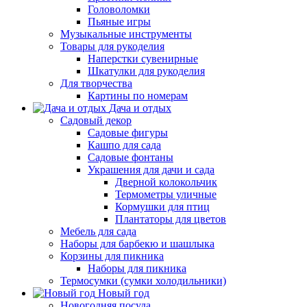
Головоломки
Пьяные игры
Музыкальные инструменты
Товары для рукоделия
Наперстки сувенирные
Шкатулки для рукоделия
Для творчества
Картины по номерам
Дача и отдых
Садовый декор
Садовые фигуры
Кашпо для сада
Садовые фонтаны
Украшения для дачи и сада
Дверной колокольчик
Термометры уличные
Кормушки для птиц
Плантаторы для цветов
Мебель для сада
Наборы для барбекю и шашлыка
Корзины для пикника
Наборы для пикника
Термосумки (сумки холодильники)
Новый год
Новогодняя посуда