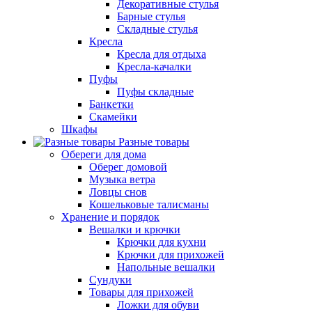
Декоративные стулья
Барные стулья
Складные стулья
Кресла
Кресла для отдыха
Кресла-качалки
Пуфы
Пуфы складные
Банкетки
Скамейки
Шкафы
Разные товары
Обереги для дома
Оберег домовой
Музыка ветра
Ловцы снов
Кошельковые талисманы
Хранение и порядок
Вешалки и крючки
Крючки для кухни
Крючки для прихожей
Напольные вешалки
Сундуки
Товары для прихожей
Ложки для обуви