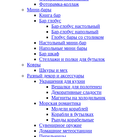
Фоторамка-коллаж
Мини-бары
Книга бар
Бар глобус
Бар-глобус настольный
Бар-глобус напольный
Глобус бары со столиком
Настольный мини-бар
Напольные мини бары
Бар шкаф
Стеллажи и полки для бутылок
Ковры
Шкуры и мех
Разный декор и аксессуары
Украшения для кухни
Вешалки для полотенец
Декоративные сладости
Магниты на холодильник
Морская романтика
Модели кораблей
Корабли в бутылках
Рынды корабельные
Сувенирное оружие
Домашние метеостанции
Пепельницы