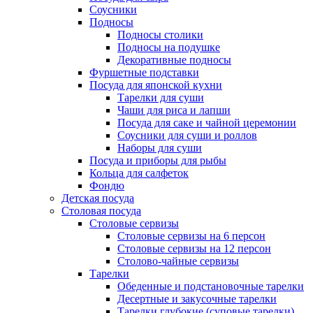
Соусники
Подносы
Подносы столики
Подносы на подушке
Декоративные подносы
Фуршетные подставки
Посуда для японской кухни
Тарелки для суши
Чаши для риса и лапши
Посуда для саке и чайной церемонии
Соусники для суши и роллов
Наборы для суши
Посуда и приборы для рыбы
Кольца для салфеток
Фондю
Детская посуда
Столовая посуда
Столовые сервизы
Столовые сервизы на 6 персон
Столовые сервизы на 12 персон
Столово-чайные сервизы
Тарелки
Обеденные и подстановочные тарелки
Десертные и закусочные тарелки
Тарелки глубокие (суповые тарелки)