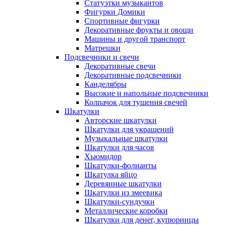
Статуэтки музыкантов
Фигурки Домики
Спортивные фигурки
Декоративные фрукты и овощи
Машины и другой транспорт
Матрешки
Подсвечники и свечи
Декоративные свечи
Декоративные подсвечники
Канделябры
Высокие и напольные подсвечники
Колпачок для тушения свечей
Шкатулки
Авторские шкатулки
Шкатулки для украшений
Музыкальные шкатулки
Шкатулки для часов
Хьюмидор
Шкатулки-фолианты
Шкатулка яйцо
Деревянные шкатулки
Шкатулки из змеевика
Шкатулки-сундучки
Металлические коробки
Шкатулки для денег, купюрницы