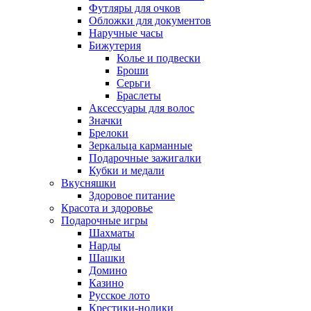
Футляры для очков
Обложки для документов
Наручные часы
Бижутерия
Колье и подвески
Броши
Серьги
Браслеты
Аксессуары для волос
Значки
Брелоки
Зеркальца карманные
Подарочные зажигалки
Кубки и медали
Вкусняшки
Здоровое питание
Красота и здоровье
Подарочные игры
Шахматы
Нарды
Шашки
Домино
Казино
Русское лото
Крестики-нолики