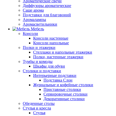
Ароматические свечи
Диффузоры ароматические
Саше арома
Подставки для благовоний
Аромалампы
Аромасветильники
Мебель
Консоли
Консоли настенные
Консоли напольные
Полки и этажерки
Стеллажи и напольные этажерки
Полки, настенные этажерки
Тумбы и комоды
Шкафы для обуви
Столики и подставки
Интерьерные подставки
Подставка Слон
Журнальные и кофейные столики
Приставные столики
Сервировочные столики
Декоративные столики
Обеденные столы
Стулья и кресла
Стулья