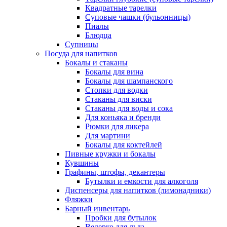
Квадратные тарелки
Суповые чашки (бульонницы)
Пиалы
Блюдца
Супницы
Посуда для напитков
Бокалы и стаканы
Бокалы для вина
Бокалы для шампанского
Стопки для водки
Стаканы для виски
Стаканы для воды и сока
Для коньяка и бренди
Рюмки для ликера
Для мартини
Бокалы для коктейлей
Пивные кружки и бокалы
Кувшины
Графины, штофы, декантеры
Бутылки и емкости для алкоголя
Диспенсеры для напитков (лимонадники)
Фляжки
Барный инвентарь
Пробки для бутылок
Ведерко для льда