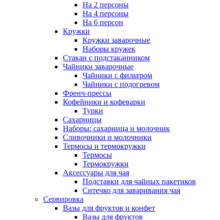
На 2 персоны
На 4 персоны
На 6 персон
Кружки
Кружки заварочные
Наборы кружек
Стакан с подстаканником
Чайники заварочные
Чайники с фильтром
Чайники с подогревом
Френч-прессы
Кофейники и кофеварки
Турки
Сахарницы
Наборы: сахарница и молочник
Сливочники и молочники
Термосы и термокружки
Термосы
Термокружки
Аксессуары для чая
Подставки для чайных пакетиков
Ситечко для заваривания чая
Сервировка
Вазы для фруктов и конфет
Вазы для фруктов