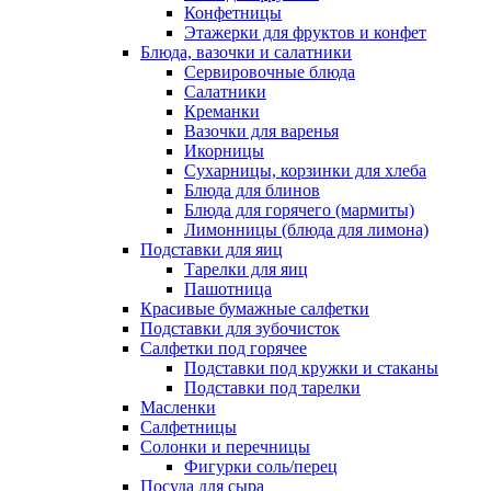
Конфетницы
Этажерки для фруктов и конфет
Блюда, вазочки и салатники
Сервировочные блюда
Салатники
Креманки
Вазочки для варенья
Икорницы
Сухарницы, корзинки для хлеба
Блюда для блинов
Блюда для горячего (мармиты)
Лимонницы (блюда для лимона)
Подставки для яиц
Тарелки для яиц
Пашотница
Красивые бумажные салфетки
Подставки для зубочисток
Салфетки под горячее
Подставки под кружки и стаканы
Подставки под тарелки
Масленки
Салфетницы
Солонки и перечницы
Фигурки соль/перец
Посуда для сыра