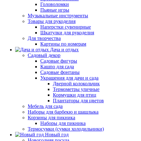
Головоломки
Пьяные игры
Музыкальные инструменты
Товары для рукоделия
Наперстки сувенирные
Шкатулки для рукоделия
Для творчества
Картины по номерам
Дача и отдых
Садовый декор
Садовые фигуры
Кашпо для сада
Садовые фонтаны
Украшения для дачи и сада
Дверной колокольчик
Термометры уличные
Кормушки для птиц
Плантаторы для цветов
Мебель для сада
Наборы для барбекю и шашлыка
Корзины для пикника
Наборы для пикника
Термосумки (сумки холодильники)
Новый год
Новогодняя посуда