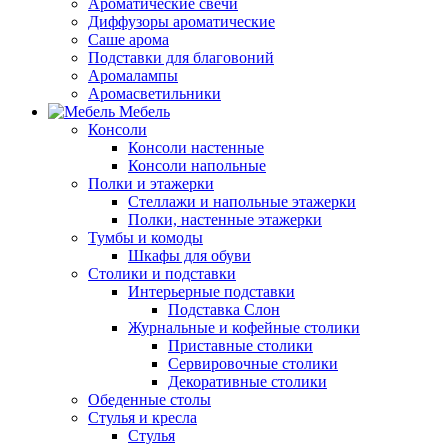
Ароматические свечи
Диффузоры ароматические
Саше арома
Подставки для благовоний
Аромалампы
Аромасветильники
Мебель
Консоли
Консоли настенные
Консоли напольные
Полки и этажерки
Стеллажи и напольные этажерки
Полки, настенные этажерки
Тумбы и комоды
Шкафы для обуви
Столики и подставки
Интерьерные подставки
Подставка Слон
Журнальные и кофейные столики
Приставные столики
Сервировочные столики
Декоративные столики
Обеденные столы
Стулья и кресла
Стулья