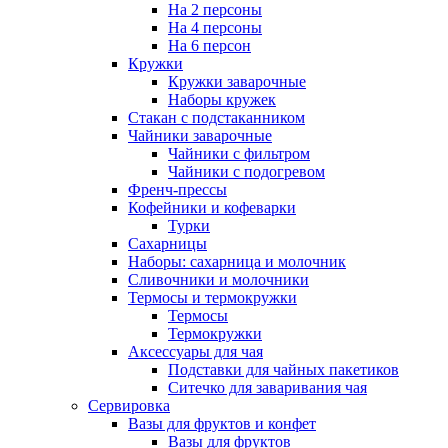
На 2 персоны
На 4 персоны
На 6 персон
Кружки
Кружки заварочные
Наборы кружек
Стакан с подстаканником
Чайники заварочные
Чайники с фильтром
Чайники с подогревом
Френч-прессы
Кофейники и кофеварки
Турки
Сахарницы
Наборы: сахарница и молочник
Сливочники и молочники
Термосы и термокружки
Термосы
Термокружки
Аксессуары для чая
Подставки для чайных пакетиков
Ситечко для заваривания чая
Сервировка
Вазы для фруктов и конфет
Вазы для фруктов