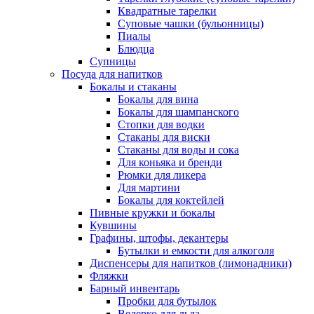
Квадратные тарелки
Суповые чашки (бульонницы)
Пиалы
Блюдца
Супницы
Посуда для напитков
Бокалы и стаканы
Бокалы для вина
Бокалы для шампанского
Стопки для водки
Стаканы для виски
Стаканы для воды и сока
Для коньяка и бренди
Рюмки для ликера
Для мартини
Бокалы для коктейлей
Пивные кружки и бокалы
Кувшины
Графины, штофы, декантеры
Бутылки и емкости для алкоголя
Диспенсеры для напитков (лимонадники)
Фляжки
Барный инвентарь
Пробки для бутылок
Ведерко для льда