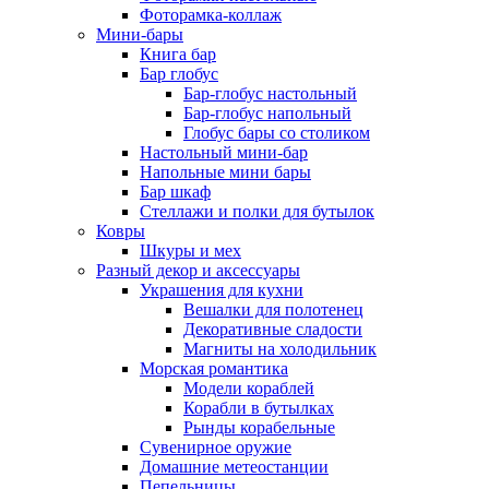
Фоторамка-коллаж
Мини-бары
Книга бар
Бар глобус
Бар-глобус настольный
Бар-глобус напольный
Глобус бары со столиком
Настольный мини-бар
Напольные мини бары
Бар шкаф
Стеллажи и полки для бутылок
Ковры
Шкуры и мех
Разный декор и аксессуары
Украшения для кухни
Вешалки для полотенец
Декоративные сладости
Магниты на холодильник
Морская романтика
Модели кораблей
Корабли в бутылках
Рынды корабельные
Сувенирное оружие
Домашние метеостанции
Пепельницы