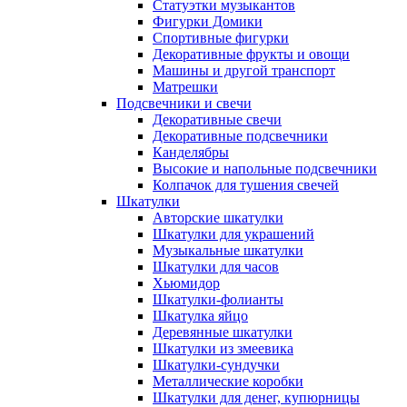
Статуэтки музыкантов
Фигурки Домики
Спортивные фигурки
Декоративные фрукты и овощи
Машины и другой транспорт
Матрешки
Подсвечники и свечи
Декоративные свечи
Декоративные подсвечники
Канделябры
Высокие и напольные подсвечники
Колпачок для тушения свечей
Шкатулки
Авторские шкатулки
Шкатулки для украшений
Музыкальные шкатулки
Шкатулки для часов
Хьюмидор
Шкатулки-фолианты
Шкатулка яйцо
Деревянные шкатулки
Шкатулки из змеевика
Шкатулки-сундучки
Металлические коробки
Шкатулки для денег, купюрницы