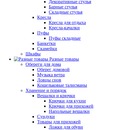
Декоративные стулья
Барные стулья
Складные стулья
Кресла
Кресла для отдыха
Кресла-качалки
Пуфы
Пуфы складные
Банкетки
Скамейки
Шкафы
Разные товары
Обереги для дома
Оберег домовой
Музыка ветра
Ловцы снов
Кошельковые талисманы
Хранение и порядок
Вешалки и крючки
Крючки для кухни
Крючки для прихожей
Напольные вешалки
Сундуки
Товары для прихожей
Ложки для обуви