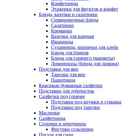
Конфетницы
Этажерки для фруктов и конфет
Блюда, вазочки и салатники
Сервировочные блюда
Салатники
Креманки
Вазочки для варенья
Икорницы
Сухарницы, корзинки для хлеба
Блюда для блинов
Блюда для горячего (мармиты)
Лимонницы (блюда для лимона)
Подставки для яиц
Тарелки для яиц
Пашотница
Красивые бумажные салфетки
Подставки для зубочисток
Салфетки под горячее
Подставки под кружки и стаканы
Подставки под тарелки
Масленки
Салфетницы
Солонки и перечницы
Фигурки соль/перец
Посуда для сыра