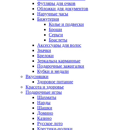
Футляры для очков
Обложки для документов
Наручные часы
Бижутерия
Колье и подвески
Броши
Серьги
Браслеты
Аксессуары для волос
Значки
Брелоки
Зеркальца карманные
Подарочные зажигалки
Кубки и медали
Вкусняшки
Здоровое питание
Красота и здоровье
Подарочные игры
Шахматы
Нарды
Шашки
Домино
Казино
Русское лото
Крестики-нолики