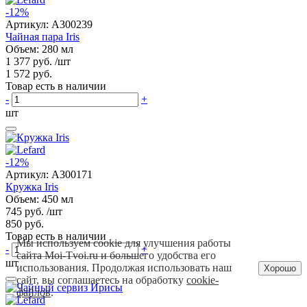
-12%
Артикул:
A300239
Чайная пара Iris
Объем: 280 мл
1 377 руб.
/шт
1 572 руб.
Товар есть в наличии
-
+
шт
-12%
Артикул:
A300171
Кружка Iris
Объем: 450 мл
745 руб.
/шт
850 руб.
Товар есть в наличии
Мы используем cookie для улучшения работы
-
+
сайта Moi-Tvoi.ru и большего удобства его
шт
использования. Продолжая использовать наш
Хорошо
сайт, вы соглашаетесь на обработку
cookie-
файлов
.