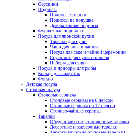
Соусники
Подносы
Подносы столики
Подносы на подушке
Декоративные подносы
Фуршетные подставки
Посуда для японской кухни
Тарелки для суши
Чаши для риса и лапши
Посуда для саке и чайной церемонии
Соусники для суши и роллов
Наборы для суши
Посуда и приборы для рыбы
Кольца для салфеток
Фондю
Детская посуда
Столовая посуда
Столовые сервизы
Столовые сервизы на 6 персон
Столовые сервизы на 12 персон
Столово-чайные сервизы
Тарелки
Обеденные и подстановочные тарелки
Десертные и закусочные тарелки
Тарелки глубокие (суповые тарелки)