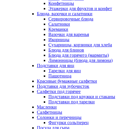
Конфетницы
Этажерки для фруктов и конфет
Блюда, вазочки и салатники
Сервировочные блюда
Салатники
Креманки
Вазочки для варенья
Икорницы
Сухарницы, корзинки для хлеба
Блюда для блинов
Блюда для горячего (мармиты)
Лимонницы (блюда для лимона)
Подставки для яиц
Тарелки для яиц
Пашотница
Красивые бумажные салфетки
Подставки для зубочисток
Салфетки под горячее
Подставки под кружки и стаканы
Подставки под тарелки
Масленки
Салфетницы
Солонки и перечницы
Фигурки соль/перец
Посуда для сыра