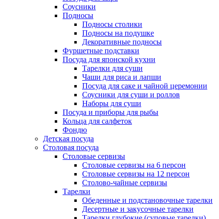
Соусники
Подносы
Подносы столики
Подносы на подушке
Декоративные подносы
Фуршетные подставки
Посуда для японской кухни
Тарелки для суши
Чаши для риса и лапши
Посуда для саке и чайной церемонии
Соусники для суши и роллов
Наборы для суши
Посуда и приборы для рыбы
Кольца для салфеток
Фондю
Детская посуда
Столовая посуда
Столовые сервизы
Столовые сервизы на 6 персон
Столовые сервизы на 12 персон
Столово-чайные сервизы
Тарелки
Обеденные и подстановочные тарелки
Десертные и закусочные тарелки
Тарелки глубокие (суповые тарелки)