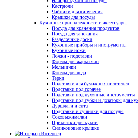
Наборы кухонной посуды
Кастрюли
Чайники для кипячения
Крышки для посуды
Кухонные принадлежности и аксессуары
Посуда для хранения продуктов
Посуда для запекания
Разделочные доски
Кухонные приборы и инструменты
Кухонные ножи
Ложки - подставки
Формы для жарки яиц
Мельнички
Формы для льда
Терки
Подставки для бумажных полотенец
Подставки под горячее
Подставки под кухонные инструменты
Подставки под губки и дозаторы для ку
Дуршлаги и сита
Подставки и сушилки для посуды
Соковыжималки
Прихватки для кухни
Силиконовые крышки
Интерьер