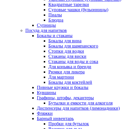
Квадратные тарелки
Суповые чашки (бульонницы)
Пиалы
Блюдца
Супницы
Посуда для напитков
Бокалы и стаканы
Бокалы для вина
Бокалы для шампанского
Стопки для водки
Стаканы для виски
Стаканы для воды и сока
Для коньяка и бренди
Рюмки для ликера
Для мартини
Бокалы для коктейлей
Пивные кружки и бокалы
Кувшины
Графины, штофы, декантеры
Бутылки и емкости для алкоголя
Диспенсеры для напитков (лимонадники)
Фляжки
Барный инвентарь
Пробки для бутылок
Ведерко для льда