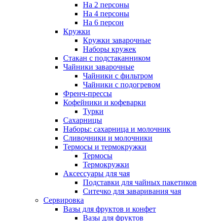
На 2 персоны
На 4 персоны
На 6 персон
Кружки
Кружки заварочные
Наборы кружек
Стакан с подстаканником
Чайники заварочные
Чайники с фильтром
Чайники с подогревом
Френч-прессы
Кофейники и кофеварки
Турки
Сахарницы
Наборы: сахарница и молочник
Сливочники и молочники
Термосы и термокружки
Термосы
Термокружки
Аксессуары для чая
Подставки для чайных пакетиков
Ситечко для заваривания чая
Сервировка
Вазы для фруктов и конфет
Вазы для фруктов