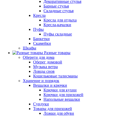
Декоративные стулья
Барные стулья
Складные стулья
Кресла
Кресла для отдыха
Кресла-качалки
Пуфы
Пуфы складные
Банкетки
Скамейки
Шкафы
Разные товары
Обереги для дома
Оберег домовой
Музыка ветра
Ловцы снов
Кошельковые талисманы
Хранение и порядок
Вешалки и крючки
Крючки для кухни
Крючки для прихожей
Напольные вешалки
Сундуки
Товары для прихожей
Ложки для обуви