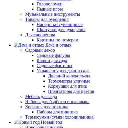
Головоломки
Пьяные игры
Музыкальные инструменты
Товары для рукоделия
Наперстки сувенирные
Шкатулки для рукоделия
Для творчества
Картины по номерам
Дача и отдых
Садовый декор
Садовые фигуры
Кашпо для сада
Садовые фонтаны
Украшения для дачи и сада
Дверной колокольчик
Термометры уличные
Кормушки для птиц
Плантаторы для цветов
Мебель для сада
Наборы для барбекю и шашлыка
Корзины для пикника
Наборы для пикника
Термосумки (сумки холодильники)
Новый год
Новогодняя посуда