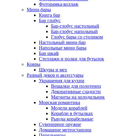
Фоторамка-коллаж
Мини-бары
Книга бар
Бар глобус
Бар-глобус настольный
Бар-глобус напольный
Глобус бары со столиком
Настольный мини-бар
Напольные мини бары
Бар шкаф
Стеллажи и полки для бутылок
Ковры
Шкуры и мех
Разный декор и аксессуары
Украшения для кухни
Вешалки для полотенец
Декоративные сладости
Магниты на холодильник
Морская романтика
Модели кораблей
Корабли в бутылках
Рынды корабельные
Сувенирное оружие
Домашние метеостанции
Пепельницы