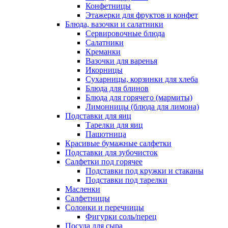
Конфетницы
Этажерки для фруктов и конфет
Блюда, вазочки и салатники
Сервировочные блюда
Салатники
Креманки
Вазочки для варенья
Икорницы
Сухарницы, корзинки для хлеба
Блюда для блинов
Блюда для горячего (мармиты)
Лимонницы (блюда для лимона)
Подставки для яиц
Тарелки для яиц
Пашотница
Красивые бумажные салфетки
Подставки для зубочисток
Салфетки под горячее
Подставки под кружки и стаканы
Подставки под тарелки
Масленки
Салфетницы
Солонки и перечницы
Фигурки соль/перец
Посуда для сыра