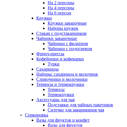
На 2 персоны
На 4 персоны
На 6 персон
Кружки
Кружки заварочные
Наборы кружек
Стакан с подстаканником
Чайники заварочные
Чайники с фильтром
Чайники с подогревом
Френч-прессы
Кофейники и кофеварки
Турки
Сахарницы
Наборы: сахарница и молочник
Сливочники и молочники
Термосы и термокружки
Термосы
Термокружки
Аксессуары для чая
Подставки для чайных пакетиков
Ситечко для заваривания чая
Сервировка
Вазы для фруктов и конфет
Вазы для фруктов