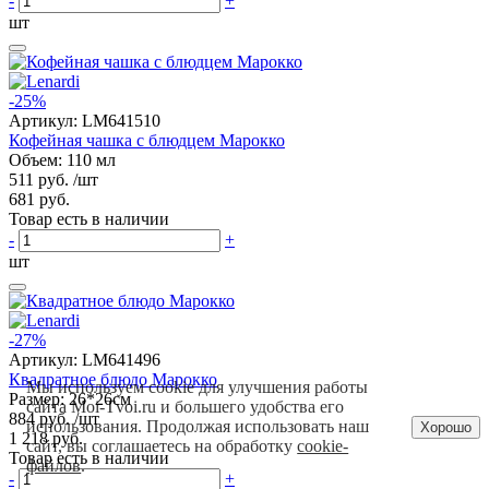
-
+
шт
-25%
Артикул:
LM641510
Кофейная чашка с блюдцем Марокко
Объем: 110 мл
511 руб.
/шт
681 руб.
Товар есть в наличии
-
+
шт
-27%
Артикул:
LM641496
Квадратное блюдо Марокко
Мы используем cookie для улучшения работы
Размер: 26*26см
сайта Moi-Tvoi.ru и большего удобства его
884 руб.
/шт
использования. Продолжая использовать наш
Хорошо
1 218 руб.
сайт, вы соглашаетесь на обработку
cookie-
Товар есть в наличии
файлов
.
-
+