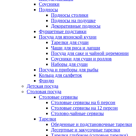
Соусники
Подносы
Подносы столики
Подносы на подушке
Декоративные подносы
Фуршетные подставки
Посуда для японской кухни
Тарелки для суши
Чаши для риса и лапши
Посуда для саке и чайной церемонии
Соусники для суши и роллов
Наборы для суши
Посуда и приборы для рыбы
Кольца для салфеток
Фондю
Детская посуда
Столовая посуда
Столовые сервизы
Столовые сервизы на 6 персон
Столовые сервизы на 12 персон
Столово-чайные сервизы
Тарелки
Обеденные и подстановочные тарелки
Десертные и закусочные тарелки
Тарелки глубокие (суповые тарелки)