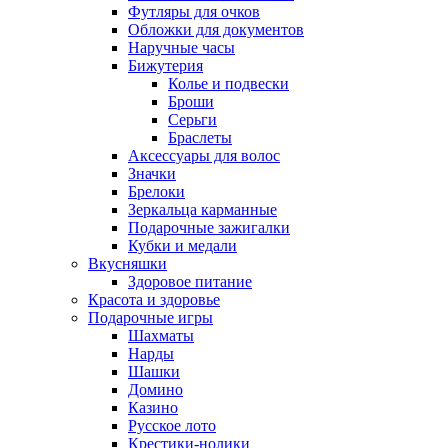
Футляры для очков
Обложки для документов
Наручные часы
Бижутерия
Колье и подвески
Броши
Серьги
Браслеты
Аксессуары для волос
Значки
Брелоки
Зеркальца карманные
Подарочные зажигалки
Кубки и медали
Вкусняшки
Здоровое питание
Красота и здоровье
Подарочные игры
Шахматы
Нарды
Шашки
Домино
Казино
Русское лото
Крестики-нолики