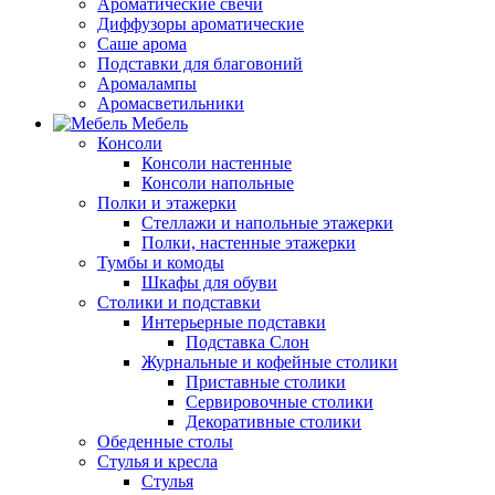
Ароматические свечи
Диффузоры ароматические
Саше арома
Подставки для благовоний
Аромалампы
Аромасветильники
Мебель
Консоли
Консоли настенные
Консоли напольные
Полки и этажерки
Стеллажи и напольные этажерки
Полки, настенные этажерки
Тумбы и комоды
Шкафы для обуви
Столики и подставки
Интерьерные подставки
Подставка Слон
Журнальные и кофейные столики
Приставные столики
Сервировочные столики
Декоративные столики
Обеденные столы
Стулья и кресла
Стулья