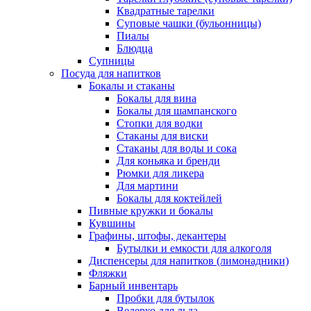
Квадратные тарелки
Суповые чашки (бульонницы)
Пиалы
Блюдца
Супницы
Посуда для напитков
Бокалы и стаканы
Бокалы для вина
Бокалы для шампанского
Стопки для водки
Стаканы для виски
Стаканы для воды и сока
Для коньяка и бренди
Рюмки для ликера
Для мартини
Бокалы для коктейлей
Пивные кружки и бокалы
Кувшины
Графины, штофы, декантеры
Бутылки и емкости для алкоголя
Диспенсеры для напитков (лимонадники)
Фляжки
Барный инвентарь
Пробки для бутылок
Ведерко для льда