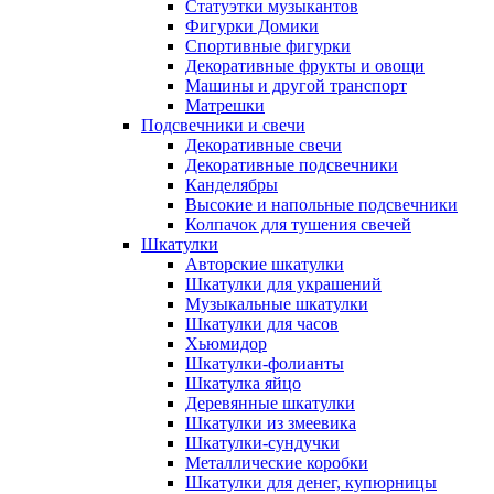
Статуэтки музыкантов
Фигурки Домики
Спортивные фигурки
Декоративные фрукты и овощи
Машины и другой транспорт
Матрешки
Подсвечники и свечи
Декоративные свечи
Декоративные подсвечники
Канделябры
Высокие и напольные подсвечники
Колпачок для тушения свечей
Шкатулки
Авторские шкатулки
Шкатулки для украшений
Музыкальные шкатулки
Шкатулки для часов
Хьюмидор
Шкатулки-фолианты
Шкатулка яйцо
Деревянные шкатулки
Шкатулки из змеевика
Шкатулки-сундучки
Металлические коробки
Шкатулки для денег, купюрницы