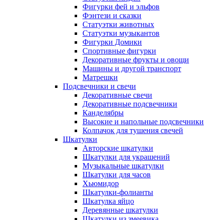
Фигурки фей и эльфов
Фэнтези и сказки
Статуэтки животных
Статуэтки музыкантов
Фигурки Домики
Спортивные фигурки
Декоративные фрукты и овощи
Машины и другой транспорт
Матрешки
Подсвечники и свечи
Декоративные свечи
Декоративные подсвечники
Канделябры
Высокие и напольные подсвечники
Колпачок для тушения свечей
Шкатулки
Авторские шкатулки
Шкатулки для украшений
Музыкальные шкатулки
Шкатулки для часов
Хьюмидор
Шкатулки-фолианты
Шкатулка яйцо
Деревянные шкатулки
Шкатулки из змеевика