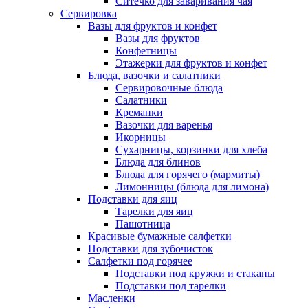
Ситечко для заваривания чая
Сервировка
Вазы для фруктов и конфет
Вазы для фруктов
Конфетницы
Этажерки для фруктов и конфет
Блюда, вазочки и салатники
Сервировочные блюда
Салатники
Креманки
Вазочки для варенья
Икорницы
Сухарницы, корзинки для хлеба
Блюда для блинов
Блюда для горячего (мармиты)
Лимонницы (блюда для лимона)
Подставки для яиц
Тарелки для яиц
Пашотница
Красивые бумажные салфетки
Подставки для зубочисток
Салфетки под горячее
Подставки под кружки и стаканы
Подставки под тарелки
Масленки