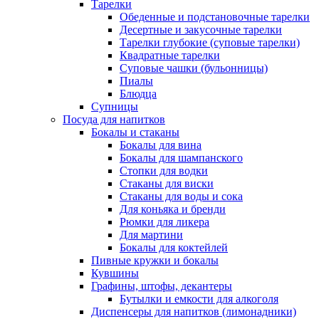
Тарелки
Обеденные и подстановочные тарелки
Десертные и закусочные тарелки
Тарелки глубокие (суповые тарелки)
Квадратные тарелки
Суповые чашки (бульонницы)
Пиалы
Блюдца
Супницы
Посуда для напитков
Бокалы и стаканы
Бокалы для вина
Бокалы для шампанского
Стопки для водки
Стаканы для виски
Стаканы для воды и сока
Для коньяка и бренди
Рюмки для ликера
Для мартини
Бокалы для коктейлей
Пивные кружки и бокалы
Кувшины
Графины, штофы, декантеры
Бутылки и емкости для алкоголя
Диспенсеры для напитков (лимонадники)