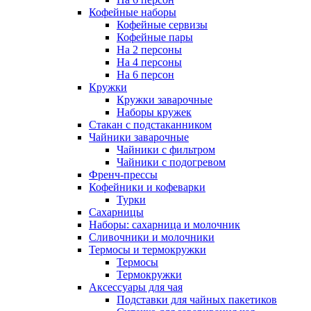
Кофейные наборы
Кофейные сервизы
Кофейные пары
На 2 персоны
На 4 персоны
На 6 персон
Кружки
Кружки заварочные
Наборы кружек
Стакан с подстаканником
Чайники заварочные
Чайники с фильтром
Чайники с подогревом
Френч-прессы
Кофейники и кофеварки
Турки
Сахарницы
Наборы: сахарница и молочник
Сливочники и молочники
Термосы и термокружки
Термосы
Термокружки
Аксессуары для чая
Подставки для чайных пакетиков