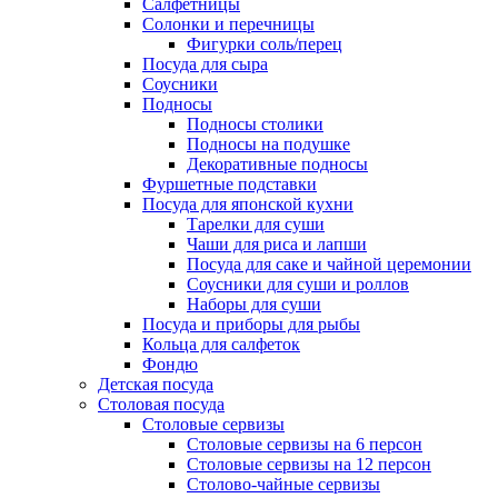
Салфетницы
Солонки и перечницы
Фигурки соль/перец
Посуда для сыра
Соусники
Подносы
Подносы столики
Подносы на подушке
Декоративные подносы
Фуршетные подставки
Посуда для японской кухни
Тарелки для суши
Чаши для риса и лапши
Посуда для саке и чайной церемонии
Соусники для суши и роллов
Наборы для суши
Посуда и приборы для рыбы
Кольца для салфеток
Фондю
Детская посуда
Столовая посуда
Столовые сервизы
Столовые сервизы на 6 персон
Столовые сервизы на 12 персон
Столово-чайные сервизы