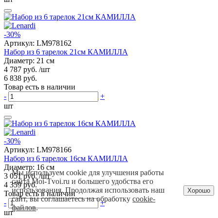
-30%
Артикул:
LM978162
Набор из 6 тарелок 21см КАМИЛЛА
Диаметр: 21 см
4 787 руб.
/шт
6 838 руб.
Товар есть в наличии
-
+
шт
-30%
Артикул:
LM978166
Набор из 6 тарелок 16см КАМИЛЛА
Диаметр: 16 см
Мы используем cookie для улучшения работы
3 051 руб.
/шт
сайта Moi-Tvoi.ru и большего удобства его
4 359 руб.
использования. Продолжая использовать наш
Хорошо
Товар есть в наличии
сайт, вы соглашаетесь на обработку
cookie-
-
+
файлов
.
шт