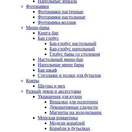
Напольные зеркала
Фоторамки
Фоторамки настенные
Фоторамки настольные
Фоторамка-коллаж
Мини-бары
Книга бар
Бар глобус
Бар-глобус настольный
Бар-глобус напольный
Глобус бары со столиком
Настольный мини-бар
Напольные мини бары
Бар шкаф
Стеллажи и полки для бутылок
Ковры
Шкуры и мех
Разный декор и аксессуары
Украшения для кухни
Вешалки для полотенец
Декоративные сладости
Магниты на холодильник
Морская романтика
Модели кораблей
Корабли в бутылках