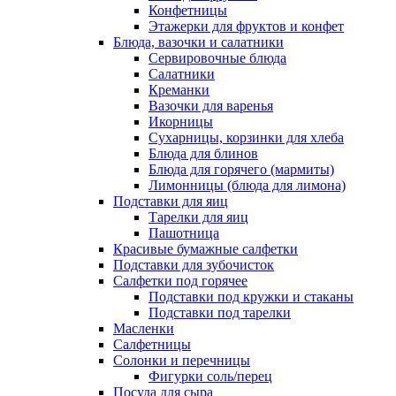
Конфетницы
Этажерки для фруктов и конфет
Блюда, вазочки и салатники
Сервировочные блюда
Салатники
Креманки
Вазочки для варенья
Икорницы
Сухарницы, корзинки для хлеба
Блюда для блинов
Блюда для горячего (мармиты)
Лимонницы (блюда для лимона)
Подставки для яиц
Тарелки для яиц
Пашотница
Красивые бумажные салфетки
Подставки для зубочисток
Салфетки под горячее
Подставки под кружки и стаканы
Подставки под тарелки
Масленки
Салфетницы
Солонки и перечницы
Фигурки соль/перец
Посуда для сыра