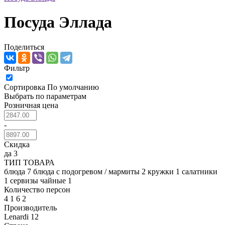
Посуда Эллада
Поделиться
Фильтр
Сортировка
По умолчанию
Выбрать по параметрам
Розничная цена
-
Скидка
да
3
ТИП ТОВАРА
блюда
7
блюда с подогревом / мармиты
2
кружки
1
салатники
1
сервизы чайные
1
Количество персон
4
1
6
2
Производитель
Lenardi
12