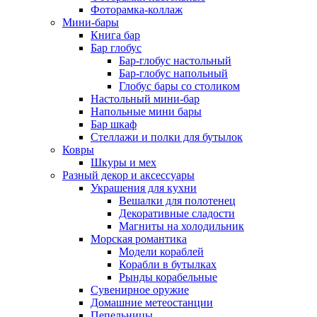
Фоторамка-коллаж
Мини-бары
Книга бар
Бар глобус
Бар-глобус настольный
Бар-глобус напольный
Глобус бары со столиком
Настольный мини-бар
Напольные мини бары
Бар шкаф
Стеллажи и полки для бутылок
Ковры
Шкуры и мех
Разный декор и аксессуары
Украшения для кухни
Вешалки для полотенец
Декоративные сладости
Магниты на холодильник
Морская романтика
Модели кораблей
Корабли в бутылках
Рынды корабельные
Сувенирное оружие
Домашние метеостанции
Пепельницы