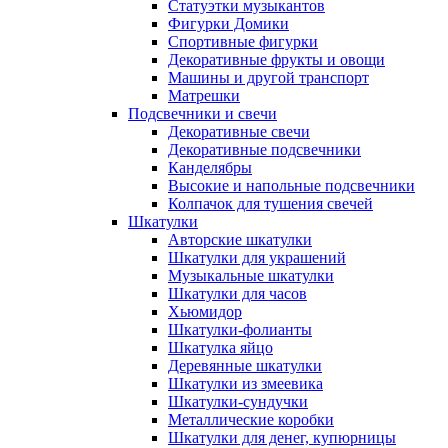
Статуэтки музыкантов
Фигурки Домики
Спортивные фигурки
Декоративные фрукты и овощи
Машины и другой транспорт
Матрешки
Подсвечники и свечи
Декоративные свечи
Декоративные подсвечники
Канделябры
Высокие и напольные подсвечники
Колпачок для тушения свечей
Шкатулки
Авторские шкатулки
Шкатулки для украшений
Музыкальные шкатулки
Шкатулки для часов
Хьюмидор
Шкатулки-фолианты
Шкатулка яйцо
Деревянные шкатулки
Шкатулки из змеевика
Шкатулки-сундучки
Металлические коробки
Шкатулки для денег, купюрницы