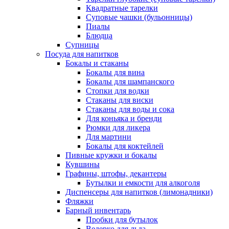
Квадратные тарелки
Суповые чашки (бульонницы)
Пиалы
Блюдца
Супницы
Посуда для напитков
Бокалы и стаканы
Бокалы для вина
Бокалы для шампанского
Стопки для водки
Стаканы для виски
Стаканы для воды и сока
Для коньяка и бренди
Рюмки для ликера
Для мартини
Бокалы для коктейлей
Пивные кружки и бокалы
Кувшины
Графины, штофы, декантеры
Бутылки и емкости для алкоголя
Диспенсеры для напитков (лимонадники)
Фляжки
Барный инвентарь
Пробки для бутылок
Ведерко для льда