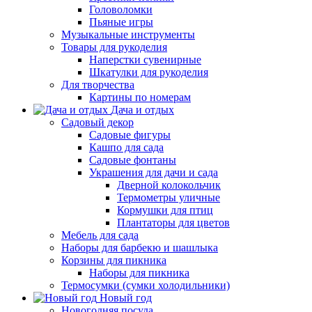
Головоломки
Пьяные игры
Музыкальные инструменты
Товары для рукоделия
Наперстки сувенирные
Шкатулки для рукоделия
Для творчества
Картины по номерам
Дача и отдых
Садовый декор
Садовые фигуры
Кашпо для сада
Садовые фонтаны
Украшения для дачи и сада
Дверной колокольчик
Термометры уличные
Кормушки для птиц
Плантаторы для цветов
Мебель для сада
Наборы для барбекю и шашлыка
Корзины для пикника
Наборы для пикника
Термосумки (сумки холодильники)
Новый год
Новогодняя посуда