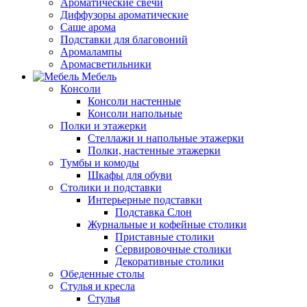
Ароматические свечи
Диффузоры ароматические
Саше арома
Подставки для благовоний
Аромалампы
Аромасветильники
Мебель
Консоли
Консоли настенные
Консоли напольные
Полки и этажерки
Стеллажи и напольные этажерки
Полки, настенные этажерки
Тумбы и комоды
Шкафы для обуви
Столики и подставки
Интерьерные подставки
Подставка Слон
Журнальные и кофейные столики
Приставные столики
Сервировочные столики
Декоративные столики
Обеденные столы
Стулья и кресла
Стулья