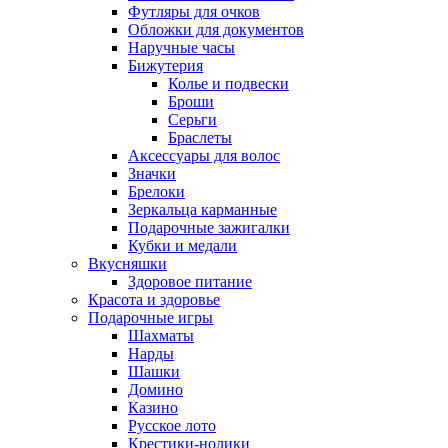
Футляры для очков
Обложки для документов
Наручные часы
Бижутерия
Колье и подвески
Броши
Серьги
Браслеты
Аксессуары для волос
Значки
Брелоки
Зеркальца карманные
Подарочные зажигалки
Кубки и медали
Вкусняшки
Здоровое питание
Красота и здоровье
Подарочные игры
Шахматы
Нарды
Шашки
Домино
Казино
Русское лото
Крестики-нолики