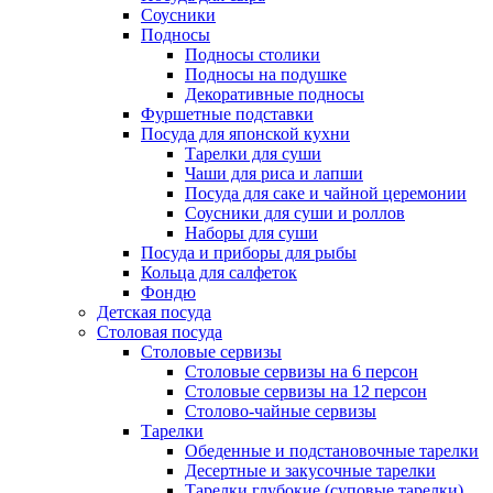
Соусники
Подносы
Подносы столики
Подносы на подушке
Декоративные подносы
Фуршетные подставки
Посуда для японской кухни
Тарелки для суши
Чаши для риса и лапши
Посуда для саке и чайной церемонии
Соусники для суши и роллов
Наборы для суши
Посуда и приборы для рыбы
Кольца для салфеток
Фондю
Детская посуда
Столовая посуда
Столовые сервизы
Столовые сервизы на 6 персон
Столовые сервизы на 12 персон
Столово-чайные сервизы
Тарелки
Обеденные и подстановочные тарелки
Десертные и закусочные тарелки
Тарелки глубокие (суповые тарелки)