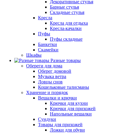
Декоративные стулья
Барные стулья
Складные стулья
Кресла
Кресла для отдыха
Кресла-качалки
Пуфы
Пуфы складные
Банкетки
Скамейки
Шкафы
Разные товары
Обереги для дома
Оберег домовой
Музыка ветра
Ловцы снов
Кошельковые талисманы
Хранение и порядок
Вешалки и крючки
Крючки для кухни
Крючки для прихожей
Напольные вешалки
Сундуки
Товары для прихожей
Ложки для обуви