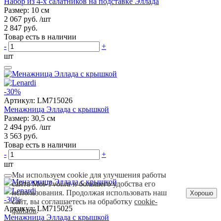
Набор из 4-х салатников на подставке Эллада
Размер: 10 см
2 067 руб.
/шт
2 847 руб.
Товар есть в наличии
-
+
шт
-30%
Артикул:
LM715026
Менажница Эллада с крышкой
Размер: 30,5 см
2 494 руб.
/шт
3 563 руб.
Товар есть в наличии
-
+
шт
Мы используем cookie для улучшения работы
сайта Moi-Tvoi.ru и большего удобства его
использования. Продолжая использовать наш
Хорошо
-30%
сайт, вы соглашаетесь на обработку
cookie-
Артикул:
LM715025
файлов
.
Менажница Эллада с крышкой