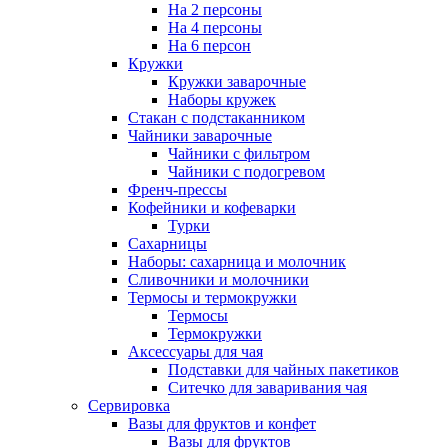
На 2 персоны
На 4 персоны
На 6 персон
Кружки
Кружки заварочные
Наборы кружек
Стакан с подстаканником
Чайники заварочные
Чайники с фильтром
Чайники с подогревом
Френч-прессы
Кофейники и кофеварки
Турки
Сахарницы
Наборы: сахарница и молочник
Сливочники и молочники
Термосы и термокружки
Термосы
Термокружки
Аксессуары для чая
Подставки для чайных пакетиков
Ситечко для заваривания чая
Сервировка
Вазы для фруктов и конфет
Вазы для фруктов