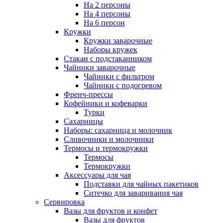
На 2 персоны
На 4 персоны
На 6 персон
Кружки
Кружки заварочные
Наборы кружек
Стакан с подстаканником
Чайники заварочные
Чайники с фильтром
Чайники с подогревом
Френч-прессы
Кофейники и кофеварки
Турки
Сахарницы
Наборы: сахарница и молочник
Сливочники и молочники
Термосы и термокружки
Термосы
Термокружки
Аксессуары для чая
Подставки для чайных пакетиков
Ситечко для заваривания чая
Сервировка
Вазы для фруктов и конфет
Вазы для фруктов