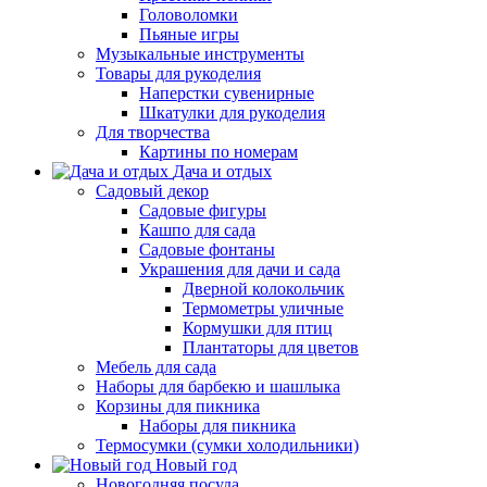
Головоломки
Пьяные игры
Музыкальные инструменты
Товары для рукоделия
Наперстки сувенирные
Шкатулки для рукоделия
Для творчества
Картины по номерам
Дача и отдых
Садовый декор
Садовые фигуры
Кашпо для сада
Садовые фонтаны
Украшения для дачи и сада
Дверной колокольчик
Термометры уличные
Кормушки для птиц
Плантаторы для цветов
Мебель для сада
Наборы для барбекю и шашлыка
Корзины для пикника
Наборы для пикника
Термосумки (сумки холодильники)
Новый год
Новогодняя посуда