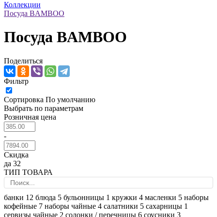
Коллекции
Посуда BAMBOO
Посуда BAMBOO
Поделиться
Фильтр
Сортировка
По умолчанию
Выбрать по параметрам
Розничная цена
-
Скидка
да
32
ТИП ТОВАРА
банки
12
блюда
5
бульонницы
1
кружки
4
масленки
5
наборы
кофейные
7
наборы чайные
4
салатники
5
сахарницы
1
сервизы чайные
2
солонки / перечницы
6
соусники
3