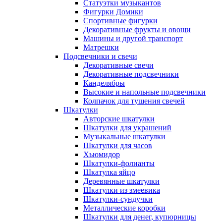
Статуэтки музыкантов
Фигурки Домики
Спортивные фигурки
Декоративные фрукты и овощи
Машины и другой транспорт
Матрешки
Подсвечники и свечи
Декоративные свечи
Декоративные подсвечники
Канделябры
Высокие и напольные подсвечники
Колпачок для тушения свечей
Шкатулки
Авторские шкатулки
Шкатулки для украшений
Музыкальные шкатулки
Шкатулки для часов
Хьюмидор
Шкатулки-фолианты
Шкатулка яйцо
Деревянные шкатулки
Шкатулки из змеевика
Шкатулки-сундучки
Металлические коробки
Шкатулки для денег, купюрницы