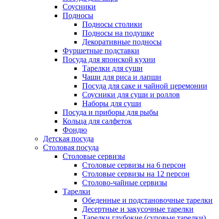
Соусники
Подносы
Подносы столики
Подносы на подушке
Декоративные подносы
Фуршетные подставки
Посуда для японской кухни
Тарелки для суши
Чаши для риса и лапши
Посуда для саке и чайной церемонии
Соусники для суши и роллов
Наборы для суши
Посуда и приборы для рыбы
Кольца для салфеток
Фондю
Детская посуда
Столовая посуда
Столовые сервизы
Столовые сервизы на 6 персон
Столовые сервизы на 12 персон
Столово-чайные сервизы
Тарелки
Обеденные и подстановочные тарелки
Десертные и закусочные тарелки
Тарелки глубокие (суповые тарелки)