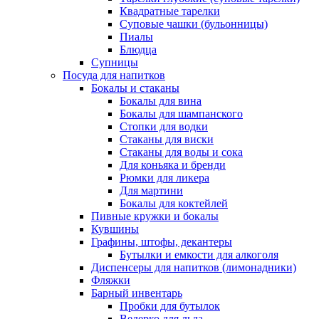
Квадратные тарелки
Суповые чашки (бульонницы)
Пиалы
Блюдца
Супницы
Посуда для напитков
Бокалы и стаканы
Бокалы для вина
Бокалы для шампанского
Стопки для водки
Стаканы для виски
Стаканы для воды и сока
Для коньяка и бренди
Рюмки для ликера
Для мартини
Бокалы для коктейлей
Пивные кружки и бокалы
Кувшины
Графины, штофы, декантеры
Бутылки и емкости для алкоголя
Диспенсеры для напитков (лимонадники)
Фляжки
Барный инвентарь
Пробки для бутылок
Ведерко для льда