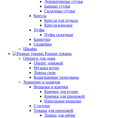
Декоративные стулья
Барные стулья
Складные стулья
Кресла
Кресла для отдыха
Кресла-качалки
Пуфы
Пуфы складные
Банкетки
Скамейки
Шкафы
Разные товары
Обереги для дома
Оберег домовой
Музыка ветра
Ловцы снов
Кошельковые талисманы
Хранение и порядок
Вешалки и крючки
Крючки для кухни
Крючки для прихожей
Напольные вешалки
Сундуки
Товары для прихожей
Ложки для обуви