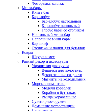
Фоторамка-коллаж
Мини-бары
Книга бар
Бар глобус
Бар-глобус настольный
Бар-глобус напольный
Глобус бары со столиком
Настольный мини-бар
Напольные мини бары
Бар шкаф
Стеллажи и полки для бутылок
Ковры
Шкуры и мех
Разный декор и аксессуары
Украшения для кухни
Вешалки для полотенец
Декоративные сладости
Магниты на холодильник
Морская романтика
Модели кораблей
Корабли в бутылках
Рынды корабельные
Сувенирное оружие
Домашние метеостанции
Пепельницы