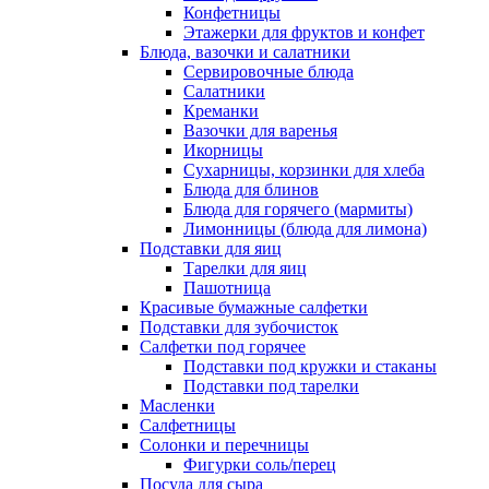
Конфетницы
Этажерки для фруктов и конфет
Блюда, вазочки и салатники
Сервировочные блюда
Салатники
Креманки
Вазочки для варенья
Икорницы
Сухарницы, корзинки для хлеба
Блюда для блинов
Блюда для горячего (мармиты)
Лимонницы (блюда для лимона)
Подставки для яиц
Тарелки для яиц
Пашотница
Красивые бумажные салфетки
Подставки для зубочисток
Салфетки под горячее
Подставки под кружки и стаканы
Подставки под тарелки
Масленки
Салфетницы
Солонки и перечницы
Фигурки соль/перец
Посуда для сыра