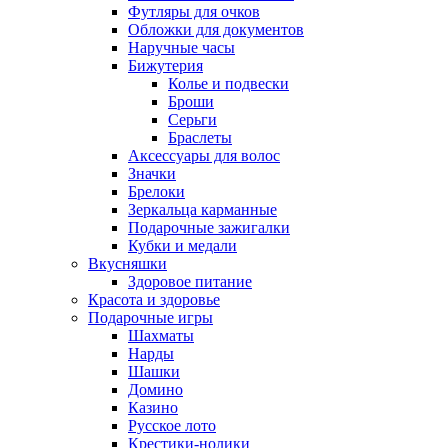
Футляры для очков
Обложки для документов
Наручные часы
Бижутерия
Колье и подвески
Броши
Серьги
Браслеты
Аксессуары для волос
Значки
Брелоки
Зеркальца карманные
Подарочные зажигалки
Кубки и медали
Вкусняшки
Здоровое питание
Красота и здоровье
Подарочные игры
Шахматы
Нарды
Шашки
Домино
Казино
Русское лото
Крестики-нолики