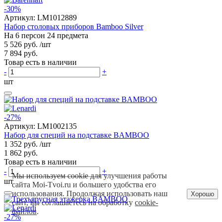
-30%
Артикул:
LM1012889
Набор столовых приборов Bamboo Silver
На 6 персон 24 предмета
5 526 руб.
/шт
7 894 руб.
Товар есть в наличии
-
+
шт
-27%
Артикул:
LM1002135
Набор для специй на подставке BAMBOO
1 352 руб.
/шт
1 862 руб.
Товар есть в наличии
-
+
Мы используем cookie для улучшения работы
шт
сайта Moi-Tvoi.ru и большего удобства его
использования. Продолжая использовать наш
Хорошо
сайт, вы соглашаетесь на обработку
cookie-
файлов
.
-27%