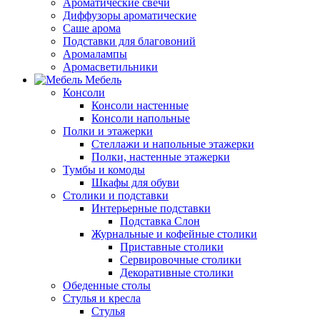
Ароматические свечи
Диффузоры ароматические
Саше арома
Подставки для благовоний
Аромалампы
Аромасветильники
Мебель
Консоли
Консоли настенные
Консоли напольные
Полки и этажерки
Стеллажи и напольные этажерки
Полки, настенные этажерки
Тумбы и комоды
Шкафы для обуви
Столики и подставки
Интерьерные подставки
Подставка Слон
Журнальные и кофейные столики
Приставные столики
Сервировочные столики
Декоративные столики
Обеденные столы
Стулья и кресла
Стулья