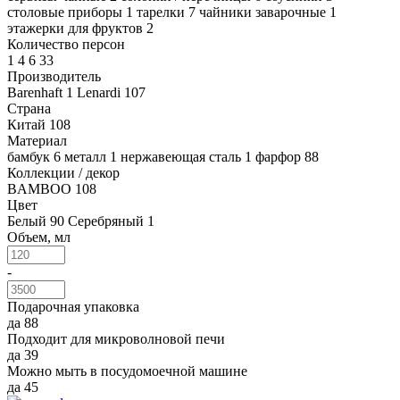
столовые приборы
1
тарелки
7
чайники заварочные
1
этажерки для фруктов
2
Количество персон
1
4
6
33
Производитель
Barenhaft
1
Lenardi
107
Страна
Китай
108
Материал
бамбук
6
металл
1
нержавеющая сталь
1
фарфор
88
Коллекции / декор
BAMBOO
108
Цвет
Белый
90
Серебряный
1
Объем, мл
-
Подарочная упаковка
да
88
Подходит для микроволновой печи
да
39
Можно мыть в посудомоечной машине
да
45