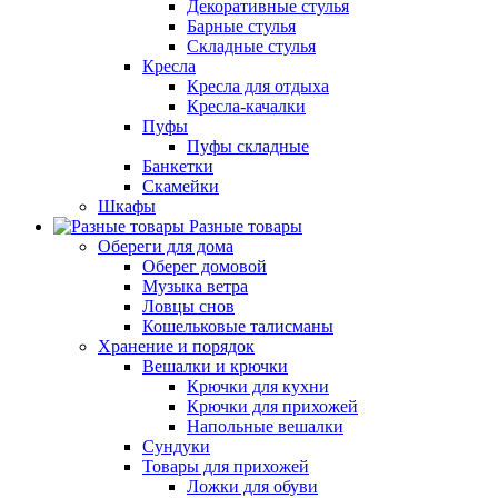
Декоративные стулья
Барные стулья
Складные стулья
Кресла
Кресла для отдыха
Кресла-качалки
Пуфы
Пуфы складные
Банкетки
Скамейки
Шкафы
Разные товары
Обереги для дома
Оберег домовой
Музыка ветра
Ловцы снов
Кошельковые талисманы
Хранение и порядок
Вешалки и крючки
Крючки для кухни
Крючки для прихожей
Напольные вешалки
Сундуки
Товары для прихожей
Ложки для обуви