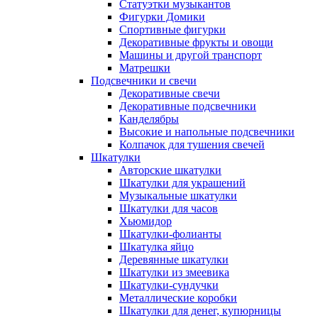
Статуэтки музыкантов
Фигурки Домики
Спортивные фигурки
Декоративные фрукты и овощи
Машины и другой транспорт
Матрешки
Подсвечники и свечи
Декоративные свечи
Декоративные подсвечники
Канделябры
Высокие и напольные подсвечники
Колпачок для тушения свечей
Шкатулки
Авторские шкатулки
Шкатулки для украшений
Музыкальные шкатулки
Шкатулки для часов
Хьюмидор
Шкатулки-фолианты
Шкатулка яйцо
Деревянные шкатулки
Шкатулки из змеевика
Шкатулки-сундучки
Металлические коробки
Шкатулки для денег, купюрницы