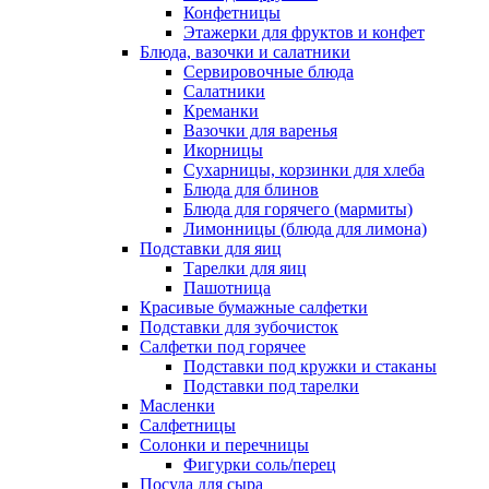
Конфетницы
Этажерки для фруктов и конфет
Блюда, вазочки и салатники
Сервировочные блюда
Салатники
Креманки
Вазочки для варенья
Икорницы
Сухарницы, корзинки для хлеба
Блюда для блинов
Блюда для горячего (мармиты)
Лимонницы (блюда для лимона)
Подставки для яиц
Тарелки для яиц
Пашотница
Красивые бумажные салфетки
Подставки для зубочисток
Салфетки под горячее
Подставки под кружки и стаканы
Подставки под тарелки
Масленки
Салфетницы
Солонки и перечницы
Фигурки соль/перец
Посуда для сыра