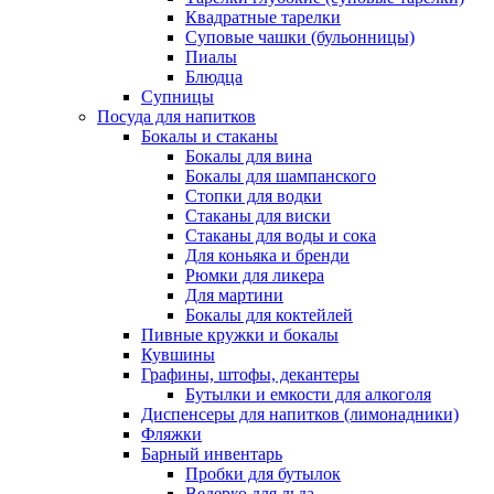
Квадратные тарелки
Суповые чашки (бульонницы)
Пиалы
Блюдца
Супницы
Посуда для напитков
Бокалы и стаканы
Бокалы для вина
Бокалы для шампанского
Стопки для водки
Стаканы для виски
Стаканы для воды и сока
Для коньяка и бренди
Рюмки для ликера
Для мартини
Бокалы для коктейлей
Пивные кружки и бокалы
Кувшины
Графины, штофы, декантеры
Бутылки и емкости для алкоголя
Диспенсеры для напитков (лимонадники)
Фляжки
Барный инвентарь
Пробки для бутылок
Ведерко для льда