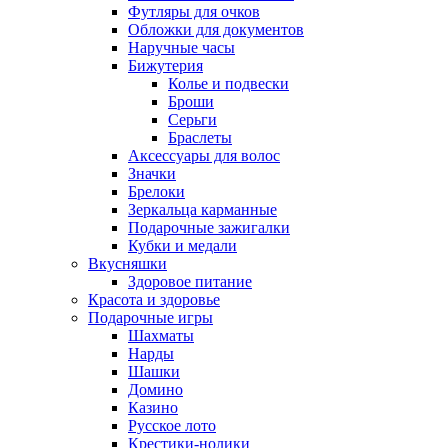
Футляры для очков
Обложки для документов
Наручные часы
Бижутерия
Колье и подвески
Броши
Серьги
Браслеты
Аксессуары для волос
Значки
Брелоки
Зеркальца карманные
Подарочные зажигалки
Кубки и медали
Вкусняшки
Здоровое питание
Красота и здоровье
Подарочные игры
Шахматы
Нарды
Шашки
Домино
Казино
Русское лото
Крестики-нолики