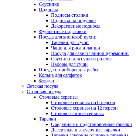
Соусники
Подносы
Подносы столики
Подносы на подушке
Декоративные подносы
Фуршетные подставки
Посуда для японской кухни
Тарелки для суши
Чаши для риса и лапши
Посуда для саке и чайной церемонии
Соусники для суши и роллов
Наборы для суши
Посуда и приборы для рыбы
Кольца для салфеток
Фондю
Детская посуда
Столовая посуда
Столовые сервизы
Столовые сервизы на 6 персон
Столовые сервизы на 12 персон
Столово-чайные сервизы
Тарелки
Обеденные и подстановочные тарелки
Десертные и закусочные тарелки
Тарелки глубокие (суповые тарелки)