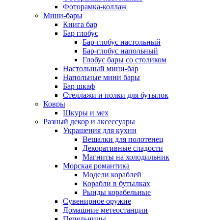
Фоторамка-коллаж
Мини-бары
Книга бар
Бар глобус
Бар-глобус настольный
Бар-глобус напольный
Глобус бары со столиком
Настольный мини-бар
Напольные мини бары
Бар шкаф
Стеллажи и полки для бутылок
Ковры
Шкуры и мех
Разный декор и аксессуары
Украшения для кухни
Вешалки для полотенец
Декоративные сладости
Магниты на холодильник
Морская романтика
Модели кораблей
Корабли в бутылках
Рынды корабельные
Сувенирное оружие
Домашние метеостанции
Пепельницы