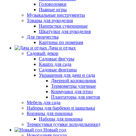
Головоломки
Пьяные игры
Музыкальные инструменты
Товары для рукоделия
Наперстки сувенирные
Шкатулки для рукоделия
Для творчества
Картины по номерам
Дача и отдых
Садовый декор
Садовые фигуры
Кашпо для сада
Садовые фонтаны
Украшения для дачи и сада
Дверной колокольчик
Термометры уличные
Кормушки для птиц
Плантаторы для цветов
Мебель для сада
Наборы для барбекю и шашлыка
Корзины для пикника
Наборы для пикника
Термосумки (сумки холодильники)
Новый год
Новогодняя посуда