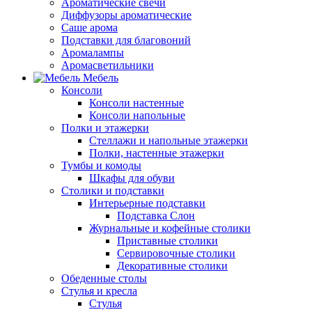
Ароматические свечи
Диффузоры ароматические
Саше арома
Подставки для благовоний
Аромалампы
Аромасветильники
Мебель
Консоли
Консоли настенные
Консоли напольные
Полки и этажерки
Стеллажи и напольные этажерки
Полки, настенные этажерки
Тумбы и комоды
Шкафы для обуви
Столики и подставки
Интерьерные подставки
Подставка Слон
Журнальные и кофейные столики
Приставные столики
Сервировочные столики
Декоративные столики
Обеденные столы
Стулья и кресла
Стулья