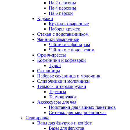
На 2 персоны
На 4 персоны
На 6 персон
Кружки
Кружки заварочные
Наборы кружек
Стакан с подстаканником
Чайники заварочные
Чайники с фильтром
Чайники с подогревом
Френч-прессы
Кофейники и кофеварки
Турки
Сахарницы
Наборы: сахарница и молочник
Сливочники и молочники
Термосы и термокружки
Термосы
Термокружки
Аксессуары для чая
Подставки для чайных пакетиков
Ситечко для заваривания чая
Сервировка
Вазы для фруктов и конфет
Вазы для фруктов