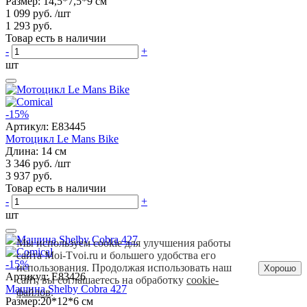
Размер: 14,5*7,5*9 см
1 099 руб.
/шт
1 293 руб.
Товар есть в наличии
-
+
шт
-15%
Артикул:
E83445
Мотоцикл Le Mans Bike
Длина: 14 см
3 346 руб.
/шт
3 937 руб.
Товар есть в наличии
-
+
шт
Мы используем cookie для улучшения работы
сайта Moi-Tvoi.ru и большего удобства его
-15%
использования. Продолжая использовать наш
Хорошо
Артикул:
E83426
сайт, вы соглашаетесь на обработку
cookie-
Машина Shelby Cobra 427
файлов
.
Размер:20*12*6 см