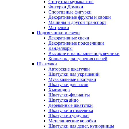
Статуэтки музыкантов
Фигурки Домики
Спортивные фигурки
Декоративные фрукты и овощи
Машины и другой транспорт
Матрешки
Подсвечники и свечи
Декоративные свечи
Декоративные подсвечники
Канделябры
Высокие и напольные подсвечники
Колпачок для тушения свечей
Шкатулки
Авторские шкатулки
Шкатулки для украшений
Музыкальные шкатулки
Шкатулки для часов
Хьюмидор
Шкатулки-фолианты
Шкатулка яйцо
Деревянные шкатулки
Шкатулки из змеевика
Шкатулки-сундучки
Металлические коробки
Шкатулки для денег, купюрницы