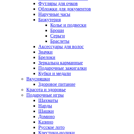
Футляры для очков
Обложки для документов
Наручные часы
Бижутерия
Колье и подвески
Броши
Серьги
Браслеты
Аксессуары для волос
Значки
Брелоки
Зеркальца карманные
Подарочные зажигалки
Кубки и медали
Вкусняшки
Здоровое питание
Красота и здоровье
Подарочные игры
Шахматы
Нарды
Шашки
Домино
Казино
Русское лото
Крестики-нолики