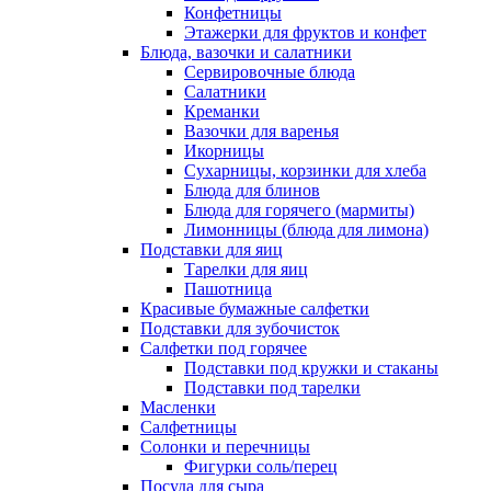
Конфетницы
Этажерки для фруктов и конфет
Блюда, вазочки и салатники
Сервировочные блюда
Салатники
Креманки
Вазочки для варенья
Икорницы
Сухарницы, корзинки для хлеба
Блюда для блинов
Блюда для горячего (мармиты)
Лимонницы (блюда для лимона)
Подставки для яиц
Тарелки для яиц
Пашотница
Красивые бумажные салфетки
Подставки для зубочисток
Салфетки под горячее
Подставки под кружки и стаканы
Подставки под тарелки
Масленки
Салфетницы
Солонки и перечницы
Фигурки соль/перец
Посуда для сыра