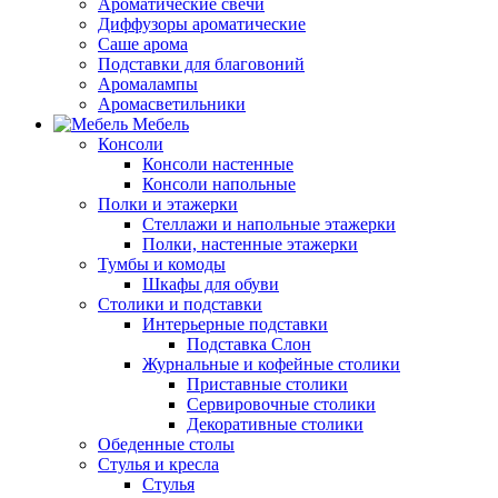
Ароматические свечи
Диффузоры ароматические
Саше арома
Подставки для благовоний
Аромалампы
Аромасветильники
Мебель
Консоли
Консоли настенные
Консоли напольные
Полки и этажерки
Стеллажи и напольные этажерки
Полки, настенные этажерки
Тумбы и комоды
Шкафы для обуви
Столики и подставки
Интерьерные подставки
Подставка Слон
Журнальные и кофейные столики
Приставные столики
Сервировочные столики
Декоративные столики
Обеденные столы
Стулья и кресла
Стулья