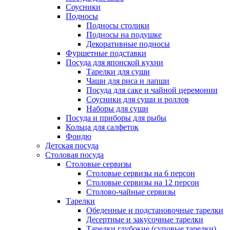
Соусники
Подносы
Подносы столики
Подносы на подушке
Декоративные подносы
Фуршетные подставки
Посуда для японской кухни
Тарелки для суши
Чаши для риса и лапши
Посуда для саке и чайной церемонии
Соусники для суши и роллов
Наборы для суши
Посуда и приборы для рыбы
Кольца для салфеток
Фондю
Детская посуда
Столовая посуда
Столовые сервизы
Столовые сервизы на 6 персон
Столовые сервизы на 12 персон
Столово-чайные сервизы
Тарелки
Обеденные и подстановочные тарелки
Десертные и закусочные тарелки
Тарелки глубокие (суповые тарелки)