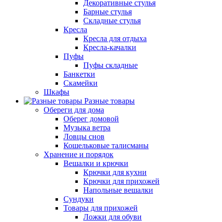
Декоративные стулья
Барные стулья
Складные стулья
Кресла
Кресла для отдыха
Кресла-качалки
Пуфы
Пуфы складные
Банкетки
Скамейки
Шкафы
Разные товары
Обереги для дома
Оберег домовой
Музыка ветра
Ловцы снов
Кошельковые талисманы
Хранение и порядок
Вешалки и крючки
Крючки для кухни
Крючки для прихожей
Напольные вешалки
Сундуки
Товары для прихожей
Ложки для обуви