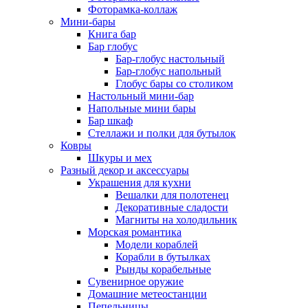
Фоторамка-коллаж
Мини-бары
Книга бар
Бар глобус
Бар-глобус настольный
Бар-глобус напольный
Глобус бары со столиком
Настольный мини-бар
Напольные мини бары
Бар шкаф
Стеллажи и полки для бутылок
Ковры
Шкуры и мех
Разный декор и аксессуары
Украшения для кухни
Вешалки для полотенец
Декоративные сладости
Магниты на холодильник
Морская романтика
Модели кораблей
Корабли в бутылках
Рынды корабельные
Сувенирное оружие
Домашние метеостанции
Пепельницы