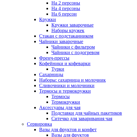
На 2 персоны
На 4 персоны
На 6 персон
Кружки
Кружки заварочные
Наборы кружек
Стакан с подстаканником
Чайники заварочные
Чайники с фильтром
Чайники с подогревом
Френч-прессы
Кофейники и кофеварки
Турки
Сахарницы
Наборы: сахарница и молочник
Сливочники и молочники
Термосы и термокружки
Термосы
Термокружки
Аксессуары для чая
Подставки для чайных пакетиков
Ситечко для заваривания чая
Сервировка
Вазы для фруктов и конфет
Вазы для фруктов