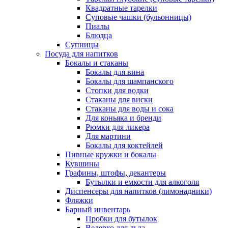
Квадратные тарелки
Суповые чашки (бульонницы)
Пиалы
Блюдца
Супницы
Посуда для напитков
Бокалы и стаканы
Бокалы для вина
Бокалы для шампанского
Стопки для водки
Стаканы для виски
Стаканы для воды и сока
Для коньяка и бренди
Рюмки для ликера
Для мартини
Бокалы для коктейлей
Пивные кружки и бокалы
Кувшины
Графины, штофы, декантеры
Бутылки и емкости для алкоголя
Диспенсеры для напитков (лимонадники)
Фляжки
Барный инвентарь
Пробки для бутылок
Ведерко для льда