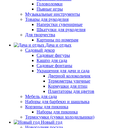
Головоломки
Пьяные игры
Музыкальные инструменты
Товары для рукоделия
Наперстки сувенирные
Шкатулки для рукоделия
Для творчества
Картины по номерам
Дача и отдых
Садовый декор
Садовые фигуры
Кашпо для сада
Садовые фонтаны
Украшения для дачи и сада
Дверной колокольчик
Термометры уличные
Кормушки для птиц
Плантаторы для цветов
Мебель для сада
Наборы для барбекю и шашлыка
Корзины для пикника
Наборы для пикника
Термосумки (сумки холодильники)
Новый год
Новогодняя посуда