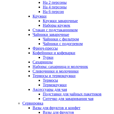
На 2 персоны
На 4 персоны
На 6 персон
Кружки
Кружки заварочные
Наборы кружек
Стакан с подстаканником
Чайники заварочные
Чайники с фильтром
Чайники с подогревом
Френч-прессы
Кофейники и кофеварки
Турки
Сахарницы
Наборы: сахарница и молочник
Сливочники и молочники
Термосы и термокружки
Термосы
Термокружки
Аксессуары для чая
Подставки для чайных пакетиков
Ситечко для заваривания чая
Сервировка
Вазы для фруктов и конфет
Вазы для фруктов