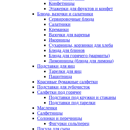
Конфетницы
Этажерки для фруктов и конфет
Блюда, вазочки и салатники
Сервировочные блюда
Салатники
Креманки
Вазочки для варенья
Икорницы
Сухарницы, корзинки для хлеба
Блюда для блинов
Блюда для горячего (мармиты)
Лимонницы (блюда для лимона)
Подставки для яиц
Тарелки для яиц
Пашотница
Красивые бумажные салфетки
Подставки для зубочисток
Салфетки под горячее
Подставки под кружки и стаканы
Подставки под тарелки
Масленки
Салфетницы
Солонки и перечницы
Фигурки соль/перец
Посуда для сыра