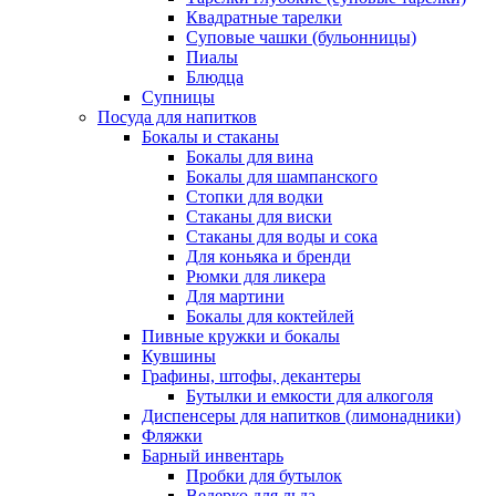
Квадратные тарелки
Суповые чашки (бульонницы)
Пиалы
Блюдца
Супницы
Посуда для напитков
Бокалы и стаканы
Бокалы для вина
Бокалы для шампанского
Стопки для водки
Стаканы для виски
Стаканы для воды и сока
Для коньяка и бренди
Рюмки для ликера
Для мартини
Бокалы для коктейлей
Пивные кружки и бокалы
Кувшины
Графины, штофы, декантеры
Бутылки и емкости для алкоголя
Диспенсеры для напитков (лимонадники)
Фляжки
Барный инвентарь
Пробки для бутылок
Ведерко для льда