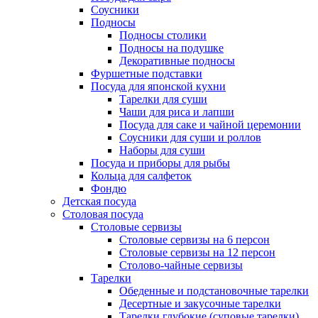
Соусники
Подносы
Подносы столики
Подносы на подушке
Декоративные подносы
Фуршетные подставки
Посуда для японской кухни
Тарелки для суши
Чаши для риса и лапши
Посуда для саке и чайной церемонии
Соусники для суши и роллов
Наборы для суши
Посуда и приборы для рыбы
Кольца для салфеток
Фондю
Детская посуда
Столовая посуда
Столовые сервизы
Столовые сервизы на 6 персон
Столовые сервизы на 12 персон
Столово-чайные сервизы
Тарелки
Обеденные и подстановочные тарелки
Десертные и закусочные тарелки
Тарелки глубокие (суповые тарелки)