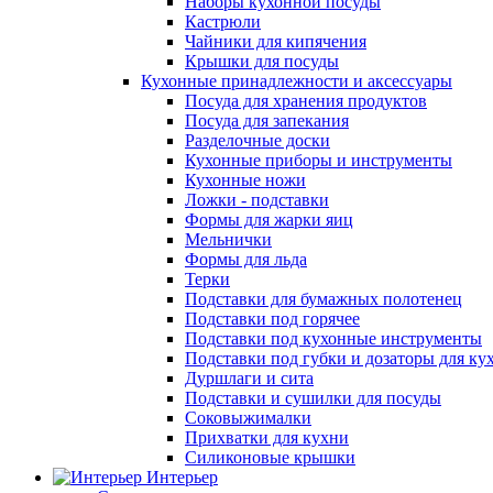
Наборы кухонной посуды
Кастрюли
Чайники для кипячения
Крышки для посуды
Кухонные принадлежности и аксессуары
Посуда для хранения продуктов
Посуда для запекания
Разделочные доски
Кухонные приборы и инструменты
Кухонные ножи
Ложки - подставки
Формы для жарки яиц
Мельнички
Формы для льда
Терки
Подставки для бумажных полотенец
Подставки под горячее
Подставки под кухонные инструменты
Подставки под губки и дозаторы для ку
Дуршлаги и сита
Подставки и сушилки для посуды
Соковыжималки
Прихватки для кухни
Силиконовые крышки
Интерьер