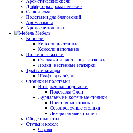
Ароматические свечи
Диффузоры ароматические
Саше арома
Подставки для благовоний
Аромалампы
Аромасветильники
Мебель
Консоли
Консоли настенные
Консоли напольные
Полки и этажерки
Стеллажи и напольные этажерки
Полки, настенные этажерки
Тумбы и комоды
Шкафы для обуви
Столики и подставки
Интерьерные подставки
Подставка Слон
Журнальные и кофейные столики
Приставные столики
Сервировочные столики
Декоративные столики
Обеденные столы
Стулья и кресла
Стулья