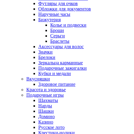
Футляры для очков
Обложки для документов
Наручные часы
Бижутерия
Колье и подвески
Броши
Серьги
Браслеты
Аксессуары для волос
Значки
Брелоки
Зеркальца карманные
Подарочные зажигалки
Кубки и медали
Вкусняшки
Здоровое питание
Красота и здоровье
Подарочные игры
Шахматы
Нарды
Шашки
Домино
Казино
Русское лото
Крестики-нолики