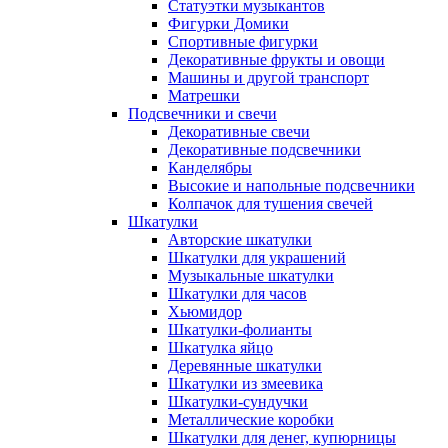
Статуэтки музыкантов
Фигурки Домики
Спортивные фигурки
Декоративные фрукты и овощи
Машины и другой транспорт
Матрешки
Подсвечники и свечи
Декоративные свечи
Декоративные подсвечники
Канделябры
Высокие и напольные подсвечники
Колпачок для тушения свечей
Шкатулки
Авторские шкатулки
Шкатулки для украшений
Музыкальные шкатулки
Шкатулки для часов
Хьюмидор
Шкатулки-фолианты
Шкатулка яйцо
Деревянные шкатулки
Шкатулки из змеевика
Шкатулки-сундучки
Металлические коробки
Шкатулки для денег, купюрницы