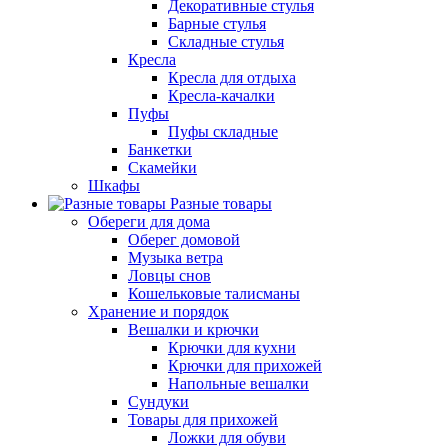
Декоративные стулья
Барные стулья
Складные стулья
Кресла
Кресла для отдыха
Кресла-качалки
Пуфы
Пуфы складные
Банкетки
Скамейки
Шкафы
Разные товары
Обереги для дома
Оберег домовой
Музыка ветра
Ловцы снов
Кошельковые талисманы
Хранение и порядок
Вешалки и крючки
Крючки для кухни
Крючки для прихожей
Напольные вешалки
Сундуки
Товары для прихожей
Ложки для обуви