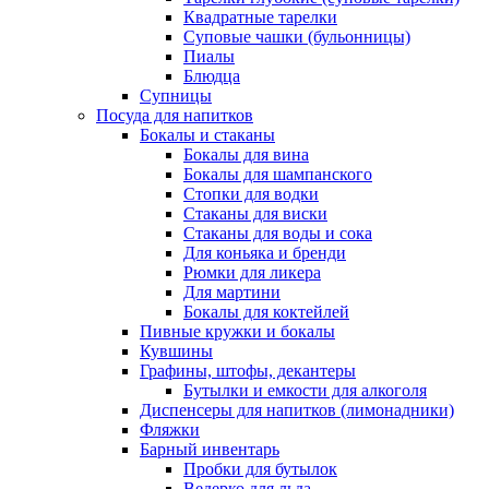
Квадратные тарелки
Суповые чашки (бульонницы)
Пиалы
Блюдца
Супницы
Посуда для напитков
Бокалы и стаканы
Бокалы для вина
Бокалы для шампанского
Стопки для водки
Стаканы для виски
Стаканы для воды и сока
Для коньяка и бренди
Рюмки для ликера
Для мартини
Бокалы для коктейлей
Пивные кружки и бокалы
Кувшины
Графины, штофы, декантеры
Бутылки и емкости для алкоголя
Диспенсеры для напитков (лимонадники)
Фляжки
Барный инвентарь
Пробки для бутылок
Ведерко для льда