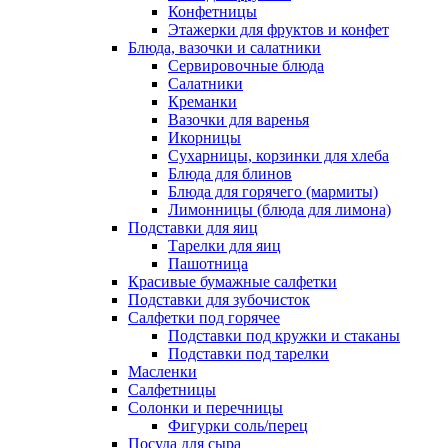
Конфетницы
Этажерки для фруктов и конфет
Блюда, вазочки и салатники
Сервировочные блюда
Салатники
Креманки
Вазочки для варенья
Икорницы
Сухарницы, корзинки для хлеба
Блюда для блинов
Блюда для горячего (мармиты)
Лимонницы (блюда для лимона)
Подставки для яиц
Тарелки для яиц
Пашотница
Красивые бумажные салфетки
Подставки для зубочисток
Салфетки под горячее
Подставки под кружки и стаканы
Подставки под тарелки
Масленки
Салфетницы
Солонки и перечницы
Фигурки соль/перец
Посуда для сыра