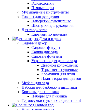
Головоломки
Пьяные игры
Музыкальные инструменты
Товары для рукоделия
Наперстки сувенирные
Шкатулки для рукоделия
Для творчества
Картины по номерам
Дача и отдых
Садовый декор
Садовые фигуры
Кашпо для сада
Садовые фонтаны
Украшения для дачи и сада
Дверной колокольчик
Термометры уличные
Кормушки для птиц
Плантаторы для цветов
Мебель для сада
Наборы для барбекю и шашлыка
Корзины для пикника
Наборы для пикника
Термосумки (сумки холодильники)
Новый год
Новогодняя посуда