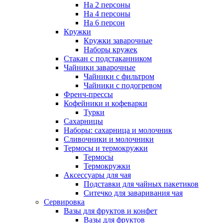
На 2 персоны
На 4 персоны
На 6 персон
Кружки
Кружки заварочные
Наборы кружек
Стакан с подстаканником
Чайники заварочные
Чайники с фильтром
Чайники с подогревом
Френч-прессы
Кофейники и кофеварки
Турки
Сахарницы
Наборы: сахарница и молочник
Сливочники и молочники
Термосы и термокружки
Термосы
Термокружки
Аксессуары для чая
Подставки для чайных пакетиков
Ситечко для заваривания чая
Сервировка
Вазы для фруктов и конфет
Вазы для фруктов