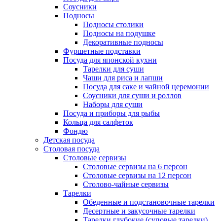
Соусники
Подносы
Подносы столики
Подносы на подушке
Декоративные подносы
Фуршетные подставки
Посуда для японской кухни
Тарелки для суши
Чаши для риса и лапши
Посуда для саке и чайной церемонии
Соусники для суши и роллов
Наборы для суши
Посуда и приборы для рыбы
Кольца для салфеток
Фондю
Детская посуда
Столовая посуда
Столовые сервизы
Столовые сервизы на 6 персон
Столовые сервизы на 12 персон
Столово-чайные сервизы
Тарелки
Обеденные и подстановочные тарелки
Десертные и закусочные тарелки
Тарелки глубокие (суповые тарелки)