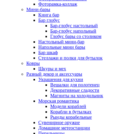
Фоторамка-коллаж
Мини-бары
Книга бар
Бар глобус
Бар-глобус настольный
Бар-глобус напольный
Глобус бары со столиком
Настольный мини-бар
Напольные мини бары
Бар шкаф
Стеллажи и полки для бутылок
Ковры
Шкуры и мех
Разный декор и аксессуары
Украшения для кухни
Вешалки для полотенец
Декоративные сладости
Магниты на холодильник
Морская романтика
Модели кораблей
Корабли в бутылках
Рынды корабельные
Сувенирное оружие
Домашние метеостанции
Пепельницы