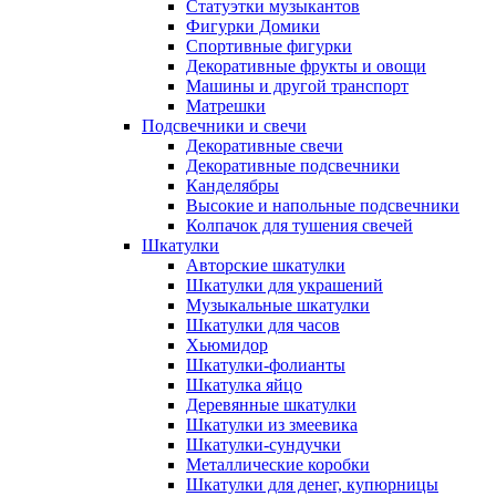
Статуэтки музыкантов
Фигурки Домики
Спортивные фигурки
Декоративные фрукты и овощи
Машины и другой транспорт
Матрешки
Подсвечники и свечи
Декоративные свечи
Декоративные подсвечники
Канделябры
Высокие и напольные подсвечники
Колпачок для тушения свечей
Шкатулки
Авторские шкатулки
Шкатулки для украшений
Музыкальные шкатулки
Шкатулки для часов
Хьюмидор
Шкатулки-фолианты
Шкатулка яйцо
Деревянные шкатулки
Шкатулки из змеевика
Шкатулки-сундучки
Металлические коробки
Шкатулки для денег, купюрницы