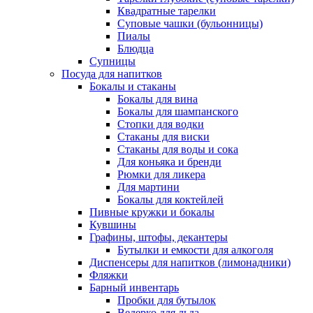
Квадратные тарелки
Суповые чашки (бульонницы)
Пиалы
Блюдца
Супницы
Посуда для напитков
Бокалы и стаканы
Бокалы для вина
Бокалы для шампанского
Стопки для водки
Стаканы для виски
Стаканы для воды и сока
Для коньяка и бренди
Рюмки для ликера
Для мартини
Бокалы для коктейлей
Пивные кружки и бокалы
Кувшины
Графины, штофы, декантеры
Бутылки и емкости для алкоголя
Диспенсеры для напитков (лимонадники)
Фляжки
Барный инвентарь
Пробки для бутылок
Ведерко для льда