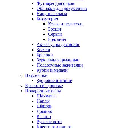
Футляры для очков
Обложки для документов
Наручные часы
Бижутерия
Колье и подвески
Броши
Серьги
Браслеты
Аксессуары для волос
Значки
Брелоки
Зеркальца карманные
Подарочные зажигалки
Кубки и медали
Вкусняшки
Здоровое питание
Красота и здоровье
Подарочные игры
Шахматы
Нарды
Шашки
Домино
Казино
Русское лото
Крестики-нолики