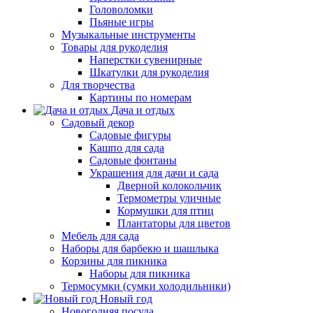
Головоломки
Пьяные игры
Музыкальные инструменты
Товары для рукоделия
Наперстки сувенирные
Шкатулки для рукоделия
Для творчества
Картины по номерам
Дача и отдых
Садовый декор
Садовые фигуры
Кашпо для сада
Садовые фонтаны
Украшения для дачи и сада
Дверной колокольчик
Термометры уличные
Кормушки для птиц
Плантаторы для цветов
Мебель для сада
Наборы для барбекю и шашлыка
Корзины для пикника
Наборы для пикника
Термосумки (сумки холодильники)
Новый год
Новогодняя посуда