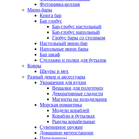
Фоторамка-коллаж
Мини-бары
Книга бар
Бар глобус
Бар-глобус настольный
Бар-глобус напольный
Глобус бары со столиком
Настольный мини-бар
Напольные мини бары
Бар шкаф
Стеллажи и полки для бутылок
Ковры
Шкуры и мех
Разный декор и аксессуары
Украшения для кухни
Вешалки для полотенец
Декоративные сладости
Магниты на холодильник
Морская романтика
Модели кораблей
Корабли в бутылках
Рынды корабельные
Сувенирное оружие
Домашние метеостанции
Пепельницы