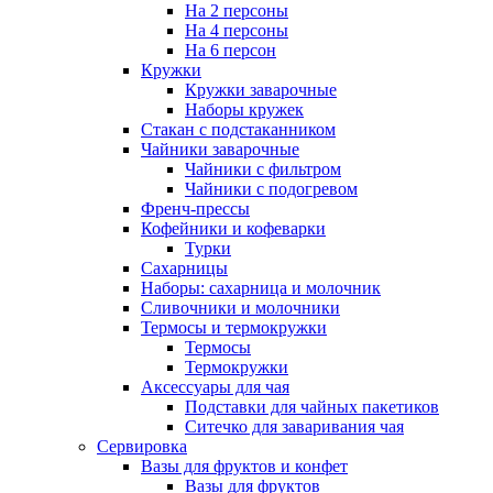
На 2 персоны
На 4 персоны
На 6 персон
Кружки
Кружки заварочные
Наборы кружек
Стакан с подстаканником
Чайники заварочные
Чайники с фильтром
Чайники с подогревом
Френч-прессы
Кофейники и кофеварки
Турки
Сахарницы
Наборы: сахарница и молочник
Сливочники и молочники
Термосы и термокружки
Термосы
Термокружки
Аксессуары для чая
Подставки для чайных пакетиков
Ситечко для заваривания чая
Сервировка
Вазы для фруктов и конфет
Вазы для фруктов