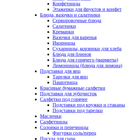
Конфетницы
Этажерки для фруктов и конфет
Блюда, вазочки и салатники
Сервировочные блюда
Салатники
Креманки
Вазочки для варенья
Икорницы
Сухарницы, корзинки для хлеба
Блюда для блинов
Блюда для горячего (мармиты)
Лимонницы (блюда для лимона)
Подставки для яиц
Тарелки для яиц
Пашотница
Красивые бумажные салфетки
Подставки для зубочисток
Салфетки под горячее
Подставки под кружки и стаканы
Подставки под тарелки
Масленки
Салфетницы
Солонки и перечницы
Фигурки соль/перец
Посуда для сыра