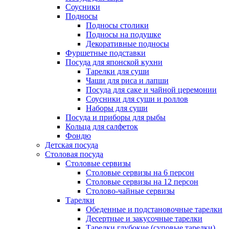
Соусники
Подносы
Подносы столики
Подносы на подушке
Декоративные подносы
Фуршетные подставки
Посуда для японской кухни
Тарелки для суши
Чаши для риса и лапши
Посуда для саке и чайной церемонии
Соусники для суши и роллов
Наборы для суши
Посуда и приборы для рыбы
Кольца для салфеток
Фондю
Детская посуда
Столовая посуда
Столовые сервизы
Столовые сервизы на 6 персон
Столовые сервизы на 12 персон
Столово-чайные сервизы
Тарелки
Обеденные и подстановочные тарелки
Десертные и закусочные тарелки
Тарелки глубокие (суповые тарелки)