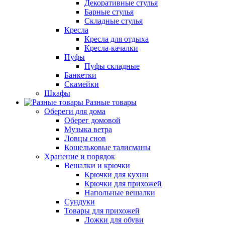
Декоративные стулья
Барные стулья
Складные стулья
Кресла
Кресла для отдыха
Кресла-качалки
Пуфы
Пуфы складные
Банкетки
Скамейки
Шкафы
Разные товары
Обереги для дома
Оберег домовой
Музыка ветра
Ловцы снов
Кошельковые талисманы
Хранение и порядок
Вешалки и крючки
Крючки для кухни
Крючки для прихожей
Напольные вешалки
Сундуки
Товары для прихожей
Ложки для обуви