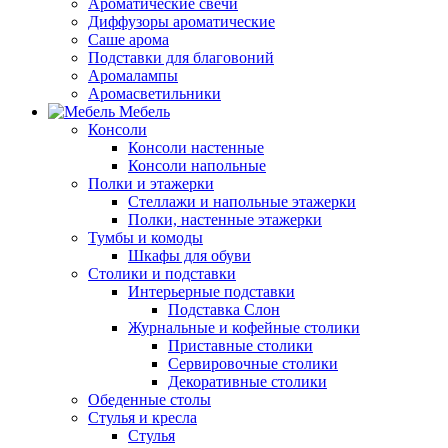
Ароматические свечи
Диффузоры ароматические
Саше арома
Подставки для благовоний
Аромалампы
Аромасветильники
Мебель
Консоли
Консоли настенные
Консоли напольные
Полки и этажерки
Стеллажи и напольные этажерки
Полки, настенные этажерки
Тумбы и комоды
Шкафы для обуви
Столики и подставки
Интерьерные подставки
Подставка Слон
Журнальные и кофейные столики
Приставные столики
Сервировочные столики
Декоративные столики
Обеденные столы
Стулья и кресла
Стулья