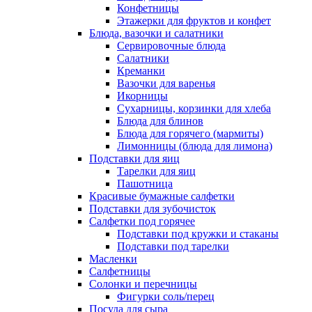
Конфетницы
Этажерки для фруктов и конфет
Блюда, вазочки и салатники
Сервировочные блюда
Салатники
Креманки
Вазочки для варенья
Икорницы
Сухарницы, корзинки для хлеба
Блюда для блинов
Блюда для горячего (мармиты)
Лимонницы (блюда для лимона)
Подставки для яиц
Тарелки для яиц
Пашотница
Красивые бумажные салфетки
Подставки для зубочисток
Салфетки под горячее
Подставки под кружки и стаканы
Подставки под тарелки
Масленки
Салфетницы
Солонки и перечницы
Фигурки соль/перец
Посуда для сыра