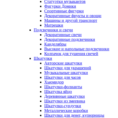
Статуэтки музыкантов
Фигурки Домики
Спортивные фигурки
Декоративные фрукты и овощи
Машины и другой транспорт
Матрешки
Подсвечники и свечи
Декоративные свечи
Декоративные подсвечники
Канделябры
Высокие и напольные подсвечники
Колпачок для тушения свечей
Шкатулки
Авторские шкатулки
Шкатулки для украшений
Музыкальные шкатулки
Шкатулки для часов
Хьюмидор
Шкатулки-фолианты
Шкатулка яйцо
Деревянные шкатулки
Шкатулки из змеевика
Шкатулки-сундучки
Металлические коробки
Шкатулки для денег, купюрницы