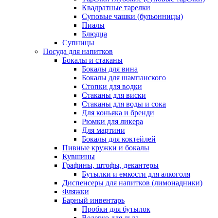
Квадратные тарелки
Суповые чашки (бульонницы)
Пиалы
Блюдца
Супницы
Посуда для напитков
Бокалы и стаканы
Бокалы для вина
Бокалы для шампанского
Стопки для водки
Стаканы для виски
Стаканы для воды и сока
Для коньяка и бренди
Рюмки для ликера
Для мартини
Бокалы для коктейлей
Пивные кружки и бокалы
Кувшины
Графины, штофы, декантеры
Бутылки и емкости для алкоголя
Диспенсеры для напитков (лимонадники)
Фляжки
Барный инвентарь
Пробки для бутылок
Ведерко для льда