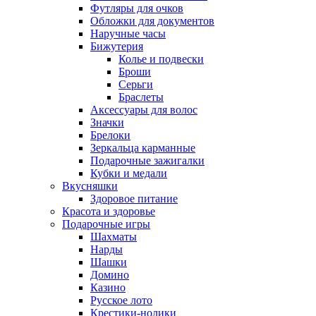
Футляры для очков
Обложки для документов
Наручные часы
Бижутерия
Колье и подвески
Броши
Серьги
Браслеты
Аксессуары для волос
Значки
Брелоки
Зеркальца карманные
Подарочные зажигалки
Кубки и медали
Вкусняшки
Здоровое питание
Красота и здоровье
Подарочные игры
Шахматы
Нарды
Шашки
Домино
Казино
Русское лото
Крестики-нолики