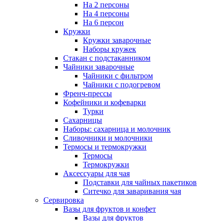
На 2 персоны
На 4 персоны
На 6 персон
Кружки
Кружки заварочные
Наборы кружек
Стакан с подстаканником
Чайники заварочные
Чайники с фильтром
Чайники с подогревом
Френч-прессы
Кофейники и кофеварки
Турки
Сахарницы
Наборы: сахарница и молочник
Сливочники и молочники
Термосы и термокружки
Термосы
Термокружки
Аксессуары для чая
Подставки для чайных пакетиков
Ситечко для заваривания чая
Сервировка
Вазы для фруктов и конфет
Вазы для фруктов