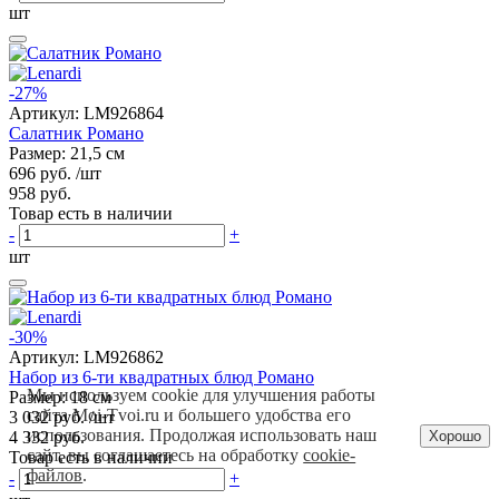
шт
-27%
Артикул:
LM926864
Салатник Романо
Размер: 21,5 см
696 руб.
/шт
958 руб.
Товар есть в наличии
-
+
шт
-30%
Артикул:
LM926862
Набор из 6-ти квадратных блюд Романо
Мы используем cookie для улучшения работы
Размер: 18 см
сайта Moi-Tvoi.ru и большего удобства его
3 032 руб.
/шт
использования. Продолжая использовать наш
Хорошо
4 332 руб.
сайт, вы соглашаетесь на обработку
cookie-
Товар есть в наличии
файлов
.
-
+