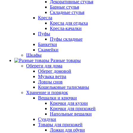
Декоративные стулья
Барные стулья
Складные стулья
Кресла
Кресла для отдыха
Кресла-качалки
Пуфы
Пуфы складные
Банкетки
Скамейки
Шкафы
Разные товары
Обереги для дома
Оберег домовой
Музыка ветра
Ловцы снов
Кошельковые талисманы
Хранение и порядок
Вешалки и крючки
Крючки для кухни
Крючки для прихожей
Напольные вешалки
Сундуки
Товары для прихожей
Ложки для обуви