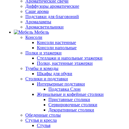
Ароматические свечи
Диффузоры ароматические
Саше арома
Подставки для благовоний
Аромалампы
Аромасветильники
Мебель
Консоли
Консоли настенные
Консоли напольные
Полки и этажерки
Стеллажи и напольные этажерки
Полки, настенные этажерки
Тумбы и комоды
Шкафы для обуви
Столики и подставки
Интерьерные подставки
Подставка Слон
Журнальные и кофейные столики
Приставные столики
Сервировочные столики
Декоративные столики
Обеденные столы
Стулья и кресла
Стулья