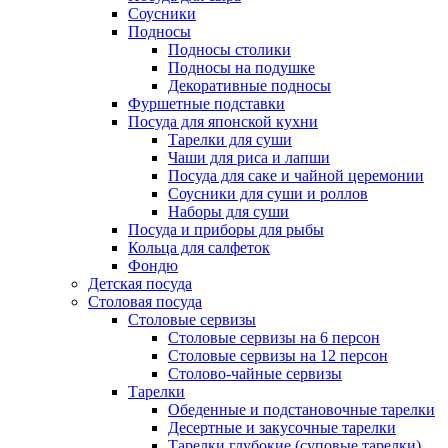
Соусники
Подносы
Подносы столики
Подносы на подушке
Декоративные подносы
Фуршетные подставки
Посуда для японской кухни
Тарелки для суши
Чаши для риса и лапши
Посуда для саке и чайной церемонии
Соусники для суши и роллов
Наборы для суши
Посуда и приборы для рыбы
Кольца для салфеток
Фондю
Детская посуда
Столовая посуда
Столовые сервизы
Столовые сервизы на 6 персон
Столовые сервизы на 12 персон
Столово-чайные сервизы
Тарелки
Обеденные и подстановочные тарелки
Десертные и закусочные тарелки
Тарелки глубокие (суповые тарелки)