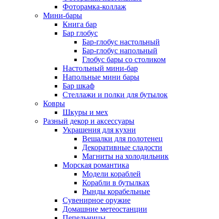
Фоторамка-коллаж
Мини-бары
Книга бар
Бар глобус
Бар-глобус настольный
Бар-глобус напольный
Глобус бары со столиком
Настольный мини-бар
Напольные мини бары
Бар шкаф
Стеллажи и полки для бутылок
Ковры
Шкуры и мех
Разный декор и аксессуары
Украшения для кухни
Вешалки для полотенец
Декоративные сладости
Магниты на холодильник
Морская романтика
Модели кораблей
Корабли в бутылках
Рынды корабельные
Сувенирное оружие
Домашние метеостанции
Пепельницы