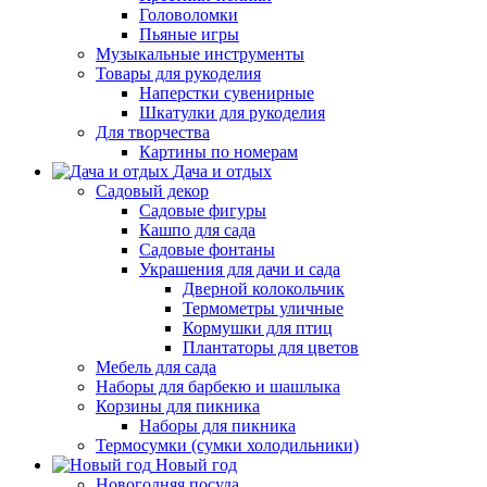
Головоломки
Пьяные игры
Музыкальные инструменты
Товары для рукоделия
Наперстки сувенирные
Шкатулки для рукоделия
Для творчества
Картины по номерам
Дача и отдых
Садовый декор
Садовые фигуры
Кашпо для сада
Садовые фонтаны
Украшения для дачи и сада
Дверной колокольчик
Термометры уличные
Кормушки для птиц
Плантаторы для цветов
Мебель для сада
Наборы для барбекю и шашлыка
Корзины для пикника
Наборы для пикника
Термосумки (сумки холодильники)
Новый год
Новогодняя посуда