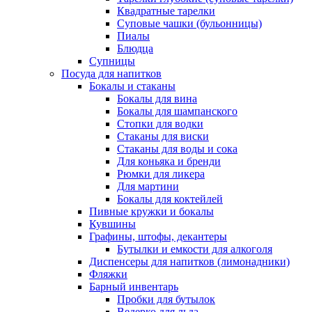
Квадратные тарелки
Суповые чашки (бульонницы)
Пиалы
Блюдца
Супницы
Посуда для напитков
Бокалы и стаканы
Бокалы для вина
Бокалы для шампанского
Стопки для водки
Стаканы для виски
Стаканы для воды и сока
Для коньяка и бренди
Рюмки для ликера
Для мартини
Бокалы для коктейлей
Пивные кружки и бокалы
Кувшины
Графины, штофы, декантеры
Бутылки и емкости для алкоголя
Диспенсеры для напитков (лимонадники)
Фляжки
Барный инвентарь
Пробки для бутылок
Ведерко для льда