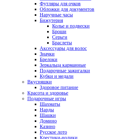
Футляры для очков
Обложки для документов
Наручные часы
Бижутерия
Колье и подвески
Броши
Серьги
Браслеты
Аксессуары для волос
Значки
Брелоки
Зеркальца карманные
Подарочные зажигалки
Кубки и медали
Вкусняшки
Здоровое питание
Красота и здоровье
Подарочные игры
Шахматы
Нарды
Шашки
Домино
Казино
Русское лото
Крестики-нолики