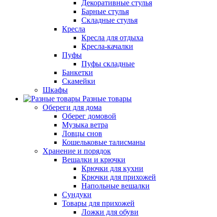
Декоративные стулья
Барные стулья
Складные стулья
Кресла
Кресла для отдыха
Кресла-качалки
Пуфы
Пуфы складные
Банкетки
Скамейки
Шкафы
Разные товары
Обереги для дома
Оберег домовой
Музыка ветра
Ловцы снов
Кошельковые талисманы
Хранение и порядок
Вешалки и крючки
Крючки для кухни
Крючки для прихожей
Напольные вешалки
Сундуки
Товары для прихожей
Ложки для обуви