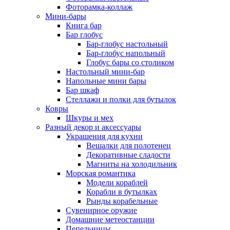
Фоторамка-коллаж
Мини-бары
Книга бар
Бар глобус
Бар-глобус настольный
Бар-глобус напольный
Глобус бары со столиком
Настольный мини-бар
Напольные мини бары
Бар шкаф
Стеллажи и полки для бутылок
Ковры
Шкуры и мех
Разный декор и аксессуары
Украшения для кухни
Вешалки для полотенец
Декоративные сладости
Магниты на холодильник
Морская романтика
Модели кораблей
Корабли в бутылках
Рынды корабельные
Сувенирное оружие
Домашние метеостанции
Пепельницы