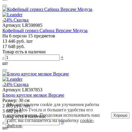
-24%
Скидка
Артикул:
LR598985
Кофейный сервиз Сабина Версаче Медуза
На 6 персон 15 предметов
13 446 руб.
/шт
17 648 руб.
Товар есть в наличии
-
+
шт
-24%
Скидка
Артикул:
LR597853
Блюдо круглое мелкое Версаче
Размер: 30 см
Мы используем cookie для улучшения работы
2 805 руб.
/шт
сайта Moi-Tvoi.ru и большего удобства его
3 682 руб.
использования. Продолжая использовать наш
Хорошо
Товар есть в наличии
сайт, вы соглашаетесь на обработку
cookie-
-
+
файлов
.
шт