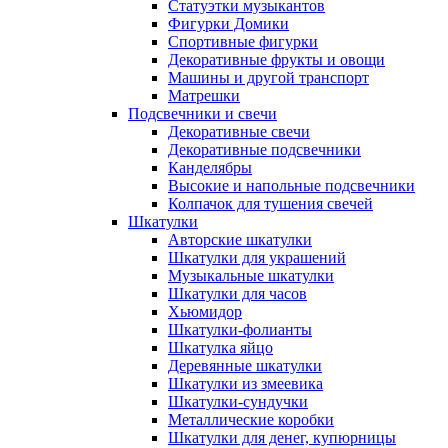
Статуэтки музыкантов
Фигурки Домики
Спортивные фигурки
Декоративные фрукты и овощи
Машины и другой транспорт
Матрешки
Подсвечники и свечи
Декоративные свечи
Декоративные подсвечники
Канделябры
Высокие и напольные подсвечники
Колпачок для тушения свечей
Шкатулки
Авторские шкатулки
Шкатулки для украшений
Музыкальные шкатулки
Шкатулки для часов
Хьюмидор
Шкатулки-фолианты
Шкатулка яйцо
Деревянные шкатулки
Шкатулки из змеевика
Шкатулки-сундучки
Металлические коробки
Шкатулки для денег, купюрницы