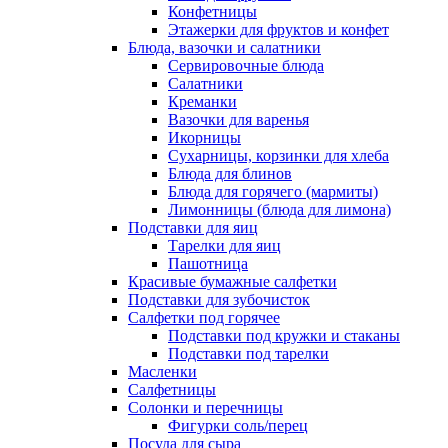
Конфетницы
Этажерки для фруктов и конфет
Блюда, вазочки и салатники
Сервировочные блюда
Салатники
Креманки
Вазочки для варенья
Икорницы
Сухарницы, корзинки для хлеба
Блюда для блинов
Блюда для горячего (мармиты)
Лимонницы (блюда для лимона)
Подставки для яиц
Тарелки для яиц
Пашотница
Красивые бумажные салфетки
Подставки для зубочисток
Салфетки под горячее
Подставки под кружки и стаканы
Подставки под тарелки
Масленки
Салфетницы
Солонки и перечницы
Фигурки соль/перец
Посуда для сыра