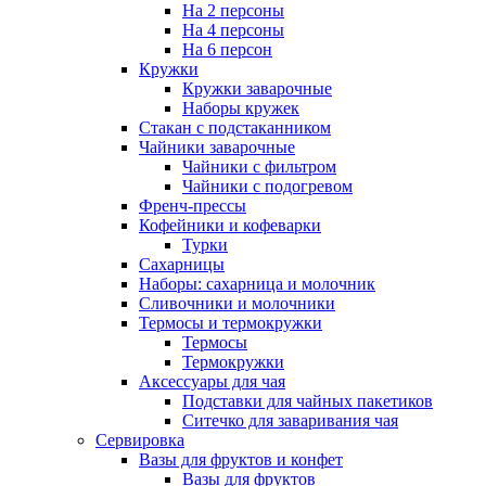
На 2 персоны
На 4 персоны
На 6 персон
Кружки
Кружки заварочные
Наборы кружек
Стакан с подстаканником
Чайники заварочные
Чайники с фильтром
Чайники с подогревом
Френч-прессы
Кофейники и кофеварки
Турки
Сахарницы
Наборы: сахарница и молочник
Сливочники и молочники
Термосы и термокружки
Термосы
Термокружки
Аксессуары для чая
Подставки для чайных пакетиков
Ситечко для заваривания чая
Сервировка
Вазы для фруктов и конфет
Вазы для фруктов