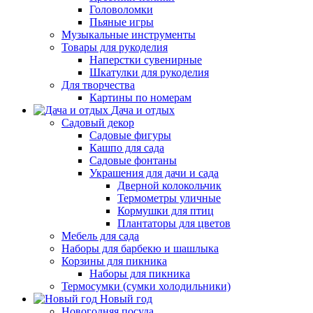
Головоломки
Пьяные игры
Музыкальные инструменты
Товары для рукоделия
Наперстки сувенирные
Шкатулки для рукоделия
Для творчества
Картины по номерам
Дача и отдых
Садовый декор
Садовые фигуры
Кашпо для сада
Садовые фонтаны
Украшения для дачи и сада
Дверной колокольчик
Термометры уличные
Кормушки для птиц
Плантаторы для цветов
Мебель для сада
Наборы для барбекю и шашлыка
Корзины для пикника
Наборы для пикника
Термосумки (сумки холодильники)
Новый год
Новогодняя посуда