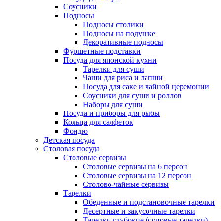
Соусники
Подносы
Подносы столики
Подносы на подушке
Декоративные подносы
Фуршетные подставки
Посуда для японской кухни
Тарелки для суши
Чаши для риса и лапши
Посуда для саке и чайной церемонии
Соусники для суши и роллов
Наборы для суши
Посуда и приборы для рыбы
Кольца для салфеток
Фондю
Детская посуда
Столовая посуда
Столовые сервизы
Столовые сервизы на 6 персон
Столовые сервизы на 12 персон
Столово-чайные сервизы
Тарелки
Обеденные и подстановочные тарелки
Десертные и закусочные тарелки
Тарелки глубокие (суповые тарелки)