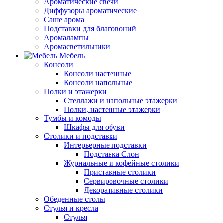
Ароматические свечи
Диффузоры ароматические
Саше арома
Подставки для благовоний
Аромалампы
Аромасветильники
Мебель
Консоли
Консоли настенные
Консоли напольные
Полки и этажерки
Стеллажи и напольные этажерки
Полки, настенные этажерки
Тумбы и комоды
Шкафы для обуви
Столики и подставки
Интерьерные подставки
Подставка Слон
Журнальные и кофейные столики
Приставные столики
Сервировочные столики
Декоративные столики
Обеденные столы
Стулья и кресла
Стулья