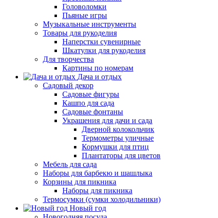
Головоломки
Пьяные игры
Музыкальные инструменты
Товары для рукоделия
Наперстки сувенирные
Шкатулки для рукоделия
Для творчества
Картины по номерам
Дача и отдых
Садовый декор
Садовые фигуры
Кашпо для сада
Садовые фонтаны
Украшения для дачи и сада
Дверной колокольчик
Термометры уличные
Кормушки для птиц
Плантаторы для цветов
Мебель для сада
Наборы для барбекю и шашлыка
Корзины для пикника
Наборы для пикника
Термосумки (сумки холодильники)
Новый год
Новогодняя посуда