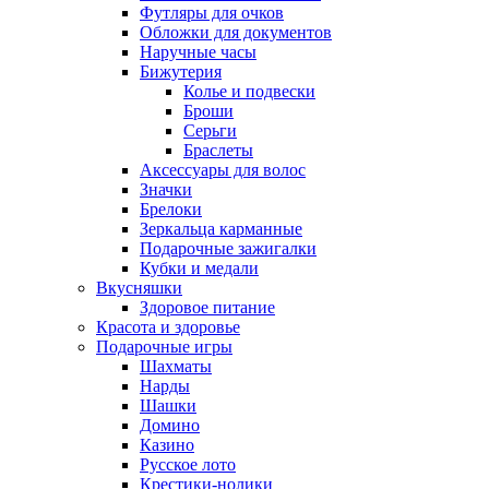
Футляры для очков
Обложки для документов
Наручные часы
Бижутерия
Колье и подвески
Броши
Серьги
Браслеты
Аксессуары для волос
Значки
Брелоки
Зеркальца карманные
Подарочные зажигалки
Кубки и медали
Вкусняшки
Здоровое питание
Красота и здоровье
Подарочные игры
Шахматы
Нарды
Шашки
Домино
Казино
Русское лото
Крестики-нолики