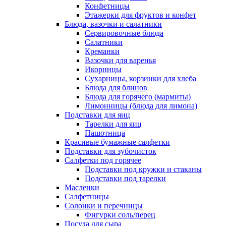
Конфетницы
Этажерки для фруктов и конфет
Блюда, вазочки и салатники
Сервировочные блюда
Салатники
Креманки
Вазочки для варенья
Икорницы
Сухарницы, корзинки для хлеба
Блюда для блинов
Блюда для горячего (мармиты)
Лимонницы (блюда для лимона)
Подставки для яиц
Тарелки для яиц
Пашотница
Красивые бумажные салфетки
Подставки для зубочисток
Салфетки под горячее
Подставки под кружки и стаканы
Подставки под тарелки
Масленки
Салфетницы
Солонки и перечницы
Фигурки соль/перец
Посуда для сыра