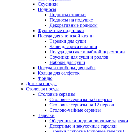
Соусники
Подносы
Подносы столики
Подносы на подушке
Декоративные подносы
Фуршетные подставки
Посуда для японской кухни
Тарелки для суши
Чаши для риса и лапши
Посуда для саке и чайной церемонии
Соусники для суши и роллов
Наборы для суши
Посуда и приборы для рыбы
Кольца для салфеток
Фондю
Детская посуда
Столовая посуда
Столовые сервизы
Столовые сервизы на 6 персон
Столовые сервизы на 12 персон
Столово-чайные сервизы
Тарелки
Обеденные и подстановочные тарелки
Десертные и закусочные тарелки
Тарелки глубокие (суповые тарелки)