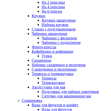
На 2 персоны
На 4 персоны
На 6 персон
Кружки
Кружки заварочные
Наборы кружек
Стакан с подстаканником
Чайники заварочные
Чайники с фильтром
Чайники с подогревом
Френч-прессы
Кофейники и кофеварки
Турки
Сахарницы
Наборы: сахарница и молочник
Сливочники и молочники
Термосы и термокружки
Термосы
Термокружки
Аксессуары для чая
Подставки для чайных пакетиков
Ситечко для заваривания чая
Сервировка
Вазы для фруктов и конфет
Вазы для фруктов