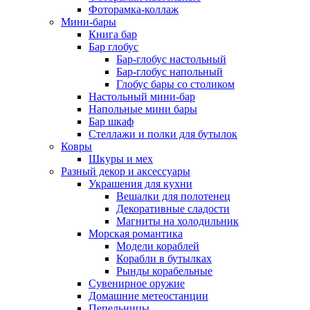
Фоторамка-коллаж
Мини-бары
Книга бар
Бар глобус
Бар-глобус настольный
Бар-глобус напольный
Глобус бары со столиком
Настольный мини-бар
Напольные мини бары
Бар шкаф
Стеллажи и полки для бутылок
Ковры
Шкуры и мех
Разный декор и аксессуары
Украшения для кухни
Вешалки для полотенец
Декоративные сладости
Магниты на холодильник
Морская романтика
Модели кораблей
Корабли в бутылках
Рынды корабельные
Сувенирное оружие
Домашние метеостанции
Пепельницы