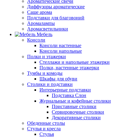
Ароматические свечи
Диффузоры ароматические
Саше арома
Подставки для благовоний
Аромалампы
Аромасветильники
Мебель
Консоли
Консоли настенные
Консоли напольные
Полки и этажерки
Стеллажи и напольные этажерки
Полки, настенные этажерки
Тумбы и комоды
Шкафы для обуви
Столики и подставки
Интерьерные подставки
Подставка Слон
Журнальные и кофейные столики
Приставные столики
Сервировочные столики
Декоративные столики
Обеденные столы
Стулья и кресла
Стулья