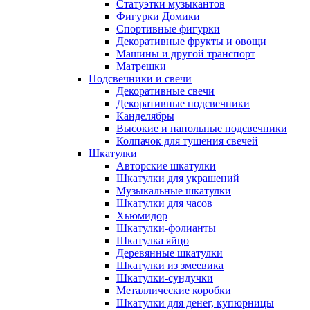
Статуэтки музыкантов
Фигурки Домики
Спортивные фигурки
Декоративные фрукты и овощи
Машины и другой транспорт
Матрешки
Подсвечники и свечи
Декоративные свечи
Декоративные подсвечники
Канделябры
Высокие и напольные подсвечники
Колпачок для тушения свечей
Шкатулки
Авторские шкатулки
Шкатулки для украшений
Музыкальные шкатулки
Шкатулки для часов
Хьюмидор
Шкатулки-фолианты
Шкатулка яйцо
Деревянные шкатулки
Шкатулки из змеевика
Шкатулки-сундучки
Металлические коробки
Шкатулки для денег, купюрницы