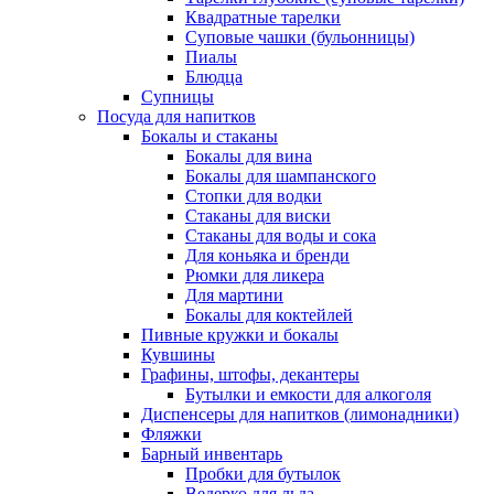
Квадратные тарелки
Суповые чашки (бульонницы)
Пиалы
Блюдца
Супницы
Посуда для напитков
Бокалы и стаканы
Бокалы для вина
Бокалы для шампанского
Стопки для водки
Стаканы для виски
Стаканы для воды и сока
Для коньяка и бренди
Рюмки для ликера
Для мартини
Бокалы для коктейлей
Пивные кружки и бокалы
Кувшины
Графины, штофы, декантеры
Бутылки и емкости для алкоголя
Диспенсеры для напитков (лимонадники)
Фляжки
Барный инвентарь
Пробки для бутылок
Ведерко для льда