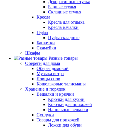
Декоративные стулья
Барные стулья
Складные стулья
Кресла
Кресла для отдыха
Кресла-качалки
Пуфы
Пуфы складные
Банкетки
Скамейки
Шкафы
Разные товары
Обереги для дома
Оберег домовой
Музыка ветра
Ловцы снов
Кошельковые талисманы
Хранение и порядок
Вешалки и крючки
Крючки для кухни
Крючки для прихожей
Напольные вешалки
Сундуки
Товары для прихожей
Ложки для обуви