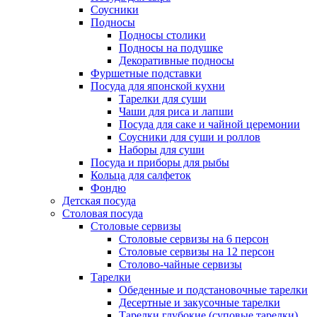
Соусники
Подносы
Подносы столики
Подносы на подушке
Декоративные подносы
Фуршетные подставки
Посуда для японской кухни
Тарелки для суши
Чаши для риса и лапши
Посуда для саке и чайной церемонии
Соусники для суши и роллов
Наборы для суши
Посуда и приборы для рыбы
Кольца для салфеток
Фондю
Детская посуда
Столовая посуда
Столовые сервизы
Столовые сервизы на 6 персон
Столовые сервизы на 12 персон
Столово-чайные сервизы
Тарелки
Обеденные и подстановочные тарелки
Десертные и закусочные тарелки
Тарелки глубокие (суповые тарелки)