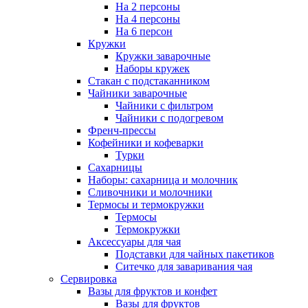
На 2 персоны
На 4 персоны
На 6 персон
Кружки
Кружки заварочные
Наборы кружек
Стакан с подстаканником
Чайники заварочные
Чайники с фильтром
Чайники с подогревом
Френч-прессы
Кофейники и кофеварки
Турки
Сахарницы
Наборы: сахарница и молочник
Сливочники и молочники
Термосы и термокружки
Термосы
Термокружки
Аксессуары для чая
Подставки для чайных пакетиков
Ситечко для заваривания чая
Сервировка
Вазы для фруктов и конфет
Вазы для фруктов