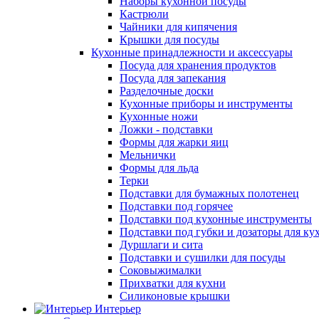
Наборы кухонной посуды
Кастрюли
Чайники для кипячения
Крышки для посуды
Кухонные принадлежности и аксессуары
Посуда для хранения продуктов
Посуда для запекания
Разделочные доски
Кухонные приборы и инструменты
Кухонные ножи
Ложки - подставки
Формы для жарки яиц
Мельнички
Формы для льда
Терки
Подставки для бумажных полотенец
Подставки под горячее
Подставки под кухонные инструменты
Подставки под губки и дозаторы для ку
Дуршлаги и сита
Подставки и сушилки для посуды
Соковыжималки
Прихватки для кухни
Силиконовые крышки
Интерьер