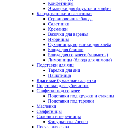
Конфетницы
Этажерки для фруктов и конфет
Блюда, вазочки и салатники
Сервировочные блюда
Салатники
Креманки
Вазочки для варенья
Икорницы
Сухарницы, корзинки для хлеба
Блюда для блинов
Блюда для горячего (мармиты)
Лимонницы (блюда для лимона)
Подставки для яиц
Тарелки для яиц
Пашотница
Красивые бумажные салфетки
Подставки для зубочисток
Салфетки под горячее
Подставки под кружки и стаканы
Подставки под тарелки
Масленки
Салфетницы
Солонки и перечницы
Фигурки соль/перец
Посуда для сыра