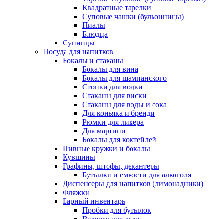
Квадратные тарелки
Суповые чашки (бульонницы)
Пиалы
Блюдца
Супницы
Посуда для напитков
Бокалы и стаканы
Бокалы для вина
Бокалы для шампанского
Стопки для водки
Стаканы для виски
Стаканы для воды и сока
Для коньяка и бренди
Рюмки для ликера
Для мартини
Бокалы для коктейлей
Пивные кружки и бокалы
Кувшины
Графины, штофы, декантеры
Бутылки и емкости для алкоголя
Диспенсеры для напитков (лимонадники)
Фляжки
Барный инвентарь
Пробки для бутылок
Ведерко для льда