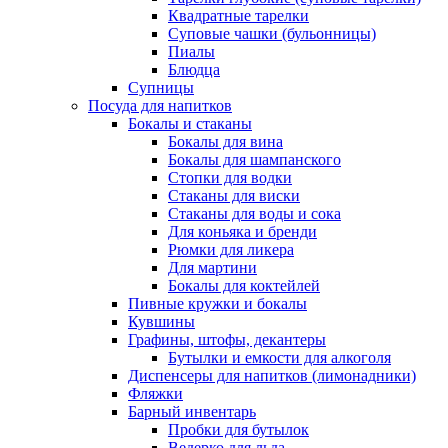
Квадратные тарелки
Суповые чашки (бульонницы)
Пиалы
Блюдца
Супницы
Посуда для напитков
Бокалы и стаканы
Бокалы для вина
Бокалы для шампанского
Стопки для водки
Стаканы для виски
Стаканы для воды и сока
Для коньяка и бренди
Рюмки для ликера
Для мартини
Бокалы для коктейлей
Пивные кружки и бокалы
Кувшины
Графины, штофы, декантеры
Бутылки и емкости для алкоголя
Диспенсеры для напитков (лимонадники)
Фляжки
Барный инвентарь
Пробки для бутылок
Ведерко для льда