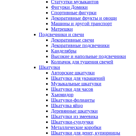
Статуэтки музыкантов
Фигурки Домики
Спортивные фигурки
Декоративные фрукты и овощи
Машины и другой транспорт
Матрешки
Подсвечники и свечи
Декоративные свечи
Декоративные подсвечники
Канделябры
Высокие и напольные подсвечники
Колпачок для тушения свечей
Шкатулки
Авторские шкатулки
Шкатулки для украшений
Музыкальные шкатулки
Шкатулки для часов
Хьюмидор
Шкатулки-фолианты
Шкатулка яйцо
Деревянные шкатулки
Шкатулки из змеевика
Шкатулки-сундучки
Металлические коробки
Шкатулки для денег, купюрницы