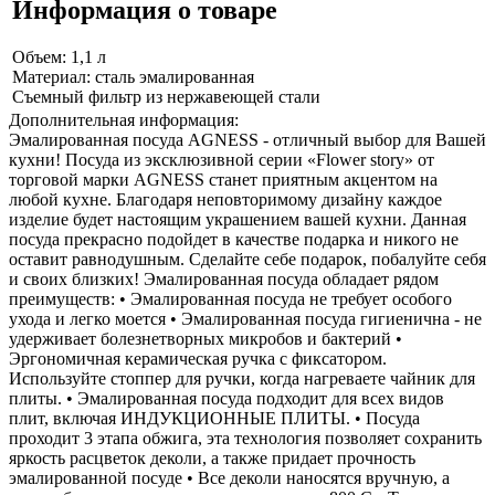
Информация о товаре
Объем: 1,1 л
Материал: сталь эмалированная
Съемный фильтр из нержавеющей стали
Дополнительная информация:
Эмалированная посуда AGNESS - отличный выбор для Вашей
кухни! Посуда из эксклюзивной серии «Flower story» от
торговой марки AGNESS станет приятным акцентом на
любой кухне. Благодаря неповторимому дизайну каждое
изделие будет настоящим украшением вашей кухни. Данная
посуда прекрасно подойдет в качестве подарка и никого не
оставит равнодушным. Сделайте себе подарок, побалуйте себя
и своих близких! Эмалированная посуда обладает рядом
преимуществ: • Эмалированная посуда не требует особого
ухода и легко моется • Эмалированная посуда гигиенична - не
удерживает болезнетворных микробов и бактерий •
Эргономичная керамическая ручка с фиксатором.
Используйте стоппер для ручки, когда нагреваете чайник для
плиты. • Эмалированная посуда подходит для всех видов
плит, включая ИНДУКЦИОННЫЕ ПЛИТЫ. • Посуда
проходит 3 этапа обжига, эта технология позволяет сохранить
яркость расцветок деколи, а также придает прочность
эмалированной посуде • Все деколи наносятся вручную, а