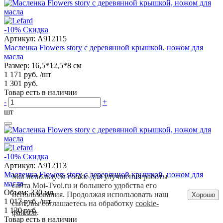
-10%
Скидка
Артикул:
A912115
Масленка Flowers story с деревянной крышкой, ножом для
масла
Размер: 16,5*12,5*8 см
1 171 руб.
/шт
1 301 руб.
Товар есть в наличии
-
+
шт
-10%
Скидка
Артикул:
A912113
Масленка Flowers story с деревянной крышкой, ножом для
Мы используем cookie для улучшения работы
масла
сайта Moi-Tvoi.ru и большего удобства его
Объем: 330 мл
использования. Продолжая использовать наш
Хорошо
1 017 руб.
/шт
сайт, вы соглашаетесь на обработку
cookie-
1 130 руб.
файлов
.
Товар есть в наличии