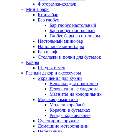
Фоторамка-коллаж
Мини-бары
Книга бар
Бар глобус
Бар-глобус настольный
Бар-глобус напольный
Глобус бары со столиком
Настольный мини-бар
Напольные мини бары
Бар шкаф
Стеллажи и полки для бутылок
Ковры
Шкуры и мех
Разный декор и аксессуары
Украшения для кухни
Вешалки для полотенец
Декоративные сладости
Магниты на холодильник
Морская романтика
Модели кораблей
Корабли в бутылках
Рынды корабельные
Сувенирное оружие
Домашние метеостанции
Пепельницы