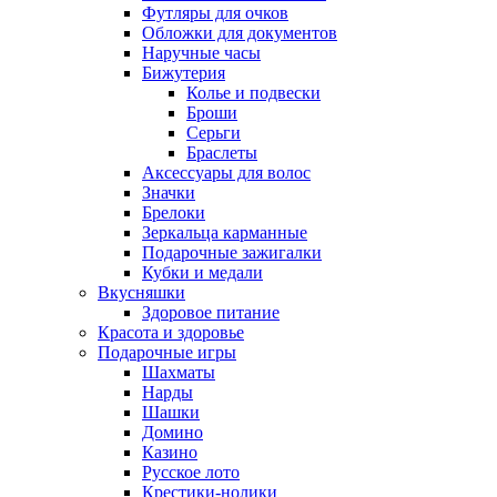
Футляры для очков
Обложки для документов
Наручные часы
Бижутерия
Колье и подвески
Броши
Серьги
Браслеты
Аксессуары для волос
Значки
Брелоки
Зеркальца карманные
Подарочные зажигалки
Кубки и медали
Вкусняшки
Здоровое питание
Красота и здоровье
Подарочные игры
Шахматы
Нарды
Шашки
Домино
Казино
Русское лото
Крестики-нолики