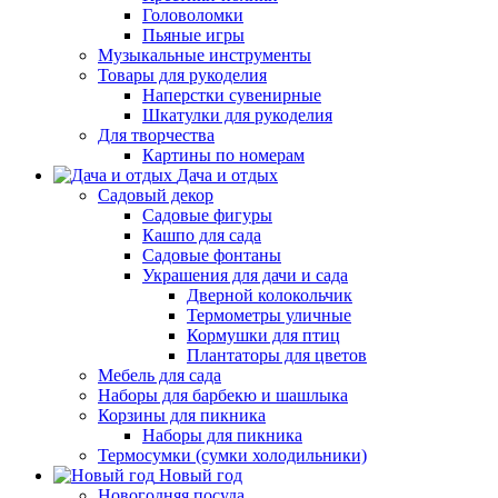
Головоломки
Пьяные игры
Музыкальные инструменты
Товары для рукоделия
Наперстки сувенирные
Шкатулки для рукоделия
Для творчества
Картины по номерам
Дача и отдых
Садовый декор
Садовые фигуры
Кашпо для сада
Садовые фонтаны
Украшения для дачи и сада
Дверной колокольчик
Термометры уличные
Кормушки для птиц
Плантаторы для цветов
Мебель для сада
Наборы для барбекю и шашлыка
Корзины для пикника
Наборы для пикника
Термосумки (сумки холодильники)
Новый год
Новогодняя посуда