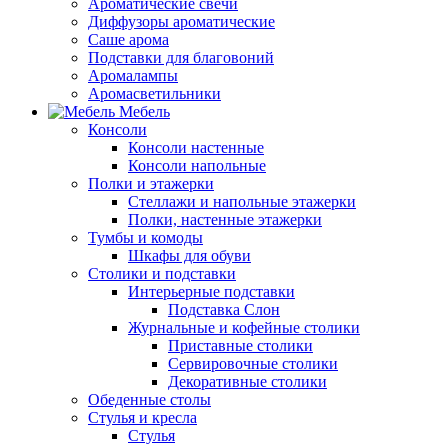
Ароматические свечи
Диффузоры ароматические
Саше арома
Подставки для благовоний
Аромалампы
Аромасветильники
Мебель
Консоли
Консоли настенные
Консоли напольные
Полки и этажерки
Стеллажи и напольные этажерки
Полки, настенные этажерки
Тумбы и комоды
Шкафы для обуви
Столики и подставки
Интерьерные подставки
Подставка Слон
Журнальные и кофейные столики
Приставные столики
Сервировочные столики
Декоративные столики
Обеденные столы
Стулья и кресла
Стулья