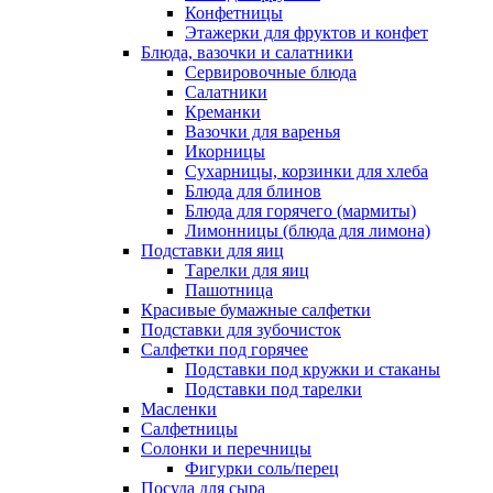
Конфетницы
Этажерки для фруктов и конфет
Блюда, вазочки и салатники
Сервировочные блюда
Салатники
Креманки
Вазочки для варенья
Икорницы
Сухарницы, корзинки для хлеба
Блюда для блинов
Блюда для горячего (мармиты)
Лимонницы (блюда для лимона)
Подставки для яиц
Тарелки для яиц
Пашотница
Красивые бумажные салфетки
Подставки для зубочисток
Салфетки под горячее
Подставки под кружки и стаканы
Подставки под тарелки
Масленки
Салфетницы
Солонки и перечницы
Фигурки соль/перец
Посуда для сыра