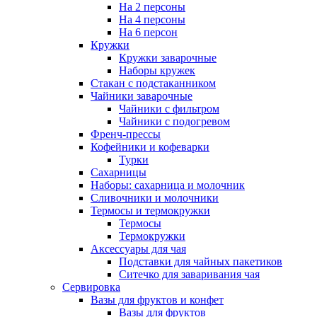
На 2 персоны
На 4 персоны
На 6 персон
Кружки
Кружки заварочные
Наборы кружек
Стакан с подстаканником
Чайники заварочные
Чайники с фильтром
Чайники с подогревом
Френч-прессы
Кофейники и кофеварки
Турки
Сахарницы
Наборы: сахарница и молочник
Сливочники и молочники
Термосы и термокружки
Термосы
Термокружки
Аксессуары для чая
Подставки для чайных пакетиков
Ситечко для заваривания чая
Сервировка
Вазы для фруктов и конфет
Вазы для фруктов