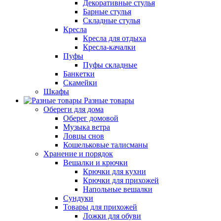
Декоративные стулья
Барные стулья
Складные стулья
Кресла
Кресла для отдыха
Кресла-качалки
Пуфы
Пуфы складные
Банкетки
Скамейки
Шкафы
Разные товары
Обереги для дома
Оберег домовой
Музыка ветра
Ловцы снов
Кошельковые талисманы
Хранение и порядок
Вешалки и крючки
Крючки для кухни
Крючки для прихожей
Напольные вешалки
Сундуки
Товары для прихожей
Ложки для обуви