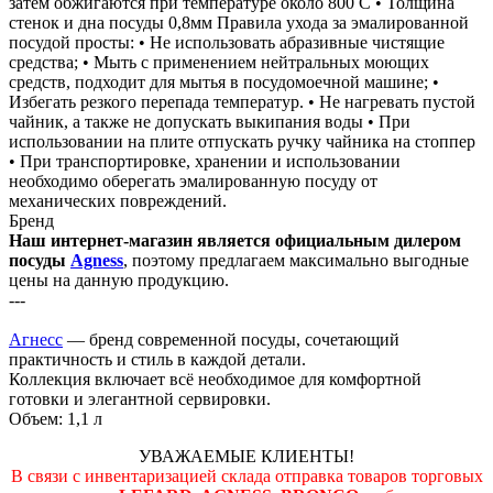
затем обжигаются при температуре около 800 С • Толщина
стенок и дна посуды 0,8мм Правила ухода за эмалированной
посудой просты: • Не использовать абразивные чистящие
средства; • Мыть с применением нейтральных моющих
средств, подходит для мытья в посудомоечной машине; •
Избегать резкого перепада температур. • Не нагревать пустой
чайник, а также не допускать выкипания воды • При
использовании на плите отпускать ручку чайника на стоппер
• При транспортировке, хранении и использовании
необходимо оберегать эмалированную посуду от
механических повреждений.
Бренд
Наш интернет-магазин является официальным дилером
посуды
Agness
, поэтому предлагаем максимально выгодные
цены на данную продукцию.
---
Агнесс
— бренд современной посуды, сочетающий
практичность и стиль в каждой детали.
Коллекция включает всё необходимое для комфортной
готовки и элегантной сервировки.
Объем: 1,1 л
УВАЖАЕМЫЕ КЛИЕНТЫ!
В связи с инвентаризацией склада отправка товаров торговых