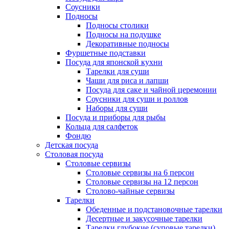
Соусники
Подносы
Подносы столики
Подносы на подушке
Декоративные подносы
Фуршетные подставки
Посуда для японской кухни
Тарелки для суши
Чаши для риса и лапши
Посуда для саке и чайной церемонии
Соусники для суши и роллов
Наборы для суши
Посуда и приборы для рыбы
Кольца для салфеток
Фондю
Детская посуда
Столовая посуда
Столовые сервизы
Столовые сервизы на 6 персон
Столовые сервизы на 12 персон
Столово-чайные сервизы
Тарелки
Обеденные и подстановочные тарелки
Десертные и закусочные тарелки
Тарелки глубокие (суповые тарелки)