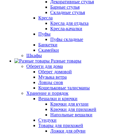
Декоративные стулья
Барные стулья
Складные стулья
Кресла
Кресла для отдыха
Кресла-качалки
Пуфы
Пуфы складные
Банкетки
Скамейки
Шкафы
Разные товары
Обереги для дома
Оберег домовой
Музыка ветра
Ловцы снов
Кошельковые талисманы
Хранение и порядок
Вешалки и крючки
Крючки для кухни
Крючки для прихожей
Напольные вешалки
Сундуки
Товары для прихожей
Ложки для обуви