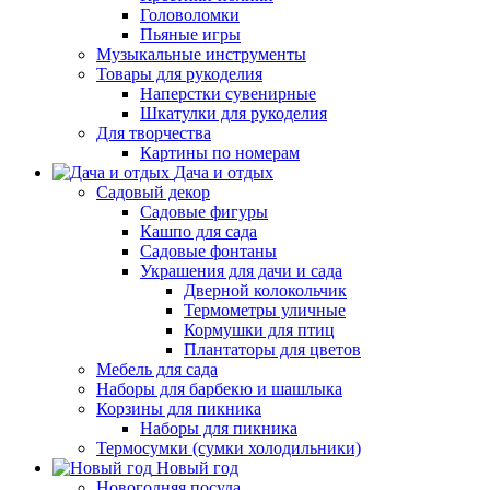
Головоломки
Пьяные игры
Музыкальные инструменты
Товары для рукоделия
Наперстки сувенирные
Шкатулки для рукоделия
Для творчества
Картины по номерам
Дача и отдых
Садовый декор
Садовые фигуры
Кашпо для сада
Садовые фонтаны
Украшения для дачи и сада
Дверной колокольчик
Термометры уличные
Кормушки для птиц
Плантаторы для цветов
Мебель для сада
Наборы для барбекю и шашлыка
Корзины для пикника
Наборы для пикника
Термосумки (сумки холодильники)
Новый год
Новогодняя посуда