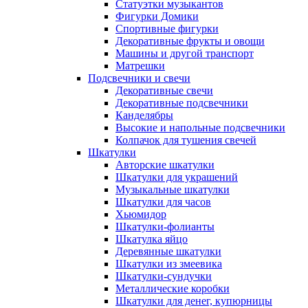
Статуэтки музыкантов
Фигурки Домики
Спортивные фигурки
Декоративные фрукты и овощи
Машины и другой транспорт
Матрешки
Подсвечники и свечи
Декоративные свечи
Декоративные подсвечники
Канделябры
Высокие и напольные подсвечники
Колпачок для тушения свечей
Шкатулки
Авторские шкатулки
Шкатулки для украшений
Музыкальные шкатулки
Шкатулки для часов
Хьюмидор
Шкатулки-фолианты
Шкатулка яйцо
Деревянные шкатулки
Шкатулки из змеевика
Шкатулки-сундучки
Металлические коробки
Шкатулки для денег, купюрницы