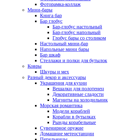
Фоторамка-коллаж
Мини-бары
Книга бар
Бар глобус
Бар-глобус настольный
Бар-глобус напольный
Глобус бары со столиком
Настольный мини-бар
Напольные мини бары
Бар шкаф
Стеллажи и полки для бутылок
Ковры
Шкуры и мех
Разный декор и аксессуары
Украшения для кухни
Вешалки для полотенец
Декоративные сладости
Магниты на холодильник
Морская романтика
Модели кораблей
Корабли в бутылках
Рынды корабельные
Сувенирное оружие
Домашние метеостанции
Пепельницы