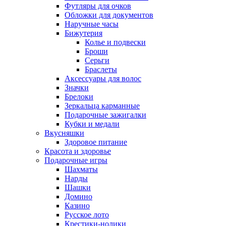
Футляры для очков
Обложки для документов
Наручные часы
Бижутерия
Колье и подвески
Броши
Серьги
Браслеты
Аксессуары для волос
Значки
Брелоки
Зеркальца карманные
Подарочные зажигалки
Кубки и медали
Вкусняшки
Здоровое питание
Красота и здоровье
Подарочные игры
Шахматы
Нарды
Шашки
Домино
Казино
Русское лото
Крестики-нолики