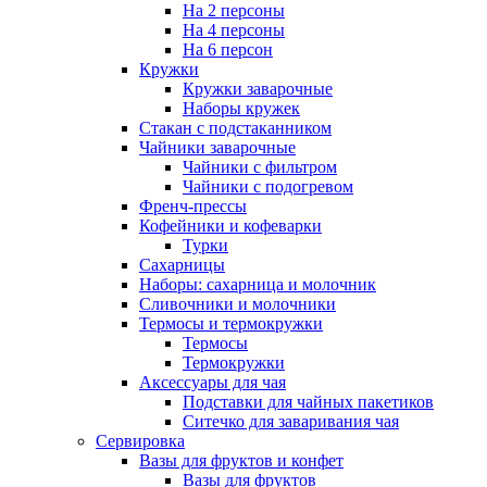
На 2 персоны
На 4 персоны
На 6 персон
Кружки
Кружки заварочные
Наборы кружек
Стакан с подстаканником
Чайники заварочные
Чайники с фильтром
Чайники с подогревом
Френч-прессы
Кофейники и кофеварки
Турки
Сахарницы
Наборы: сахарница и молочник
Сливочники и молочники
Термосы и термокружки
Термосы
Термокружки
Аксессуары для чая
Подставки для чайных пакетиков
Ситечко для заваривания чая
Сервировка
Вазы для фруктов и конфет
Вазы для фруктов