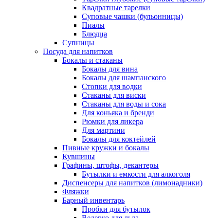
Квадратные тарелки
Суповые чашки (бульонницы)
Пиалы
Блюдца
Супницы
Посуда для напитков
Бокалы и стаканы
Бокалы для вина
Бокалы для шампанского
Стопки для водки
Стаканы для виски
Стаканы для воды и сока
Для коньяка и бренди
Рюмки для ликера
Для мартини
Бокалы для коктейлей
Пивные кружки и бокалы
Кувшины
Графины, штофы, декантеры
Бутылки и емкости для алкоголя
Диспенсеры для напитков (лимонадники)
Фляжки
Барный инвентарь
Пробки для бутылок
Ведерко для льда