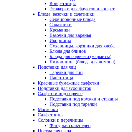
Конфетницы
Этажерки для фруктов и конфет
Блюда, вазочки и салатники
Сервировочные блюда
Салатники
Креманки
Вазочки для варенья
Икорницы
Сухарницы, корзинки для хлеба
Блюда для блинов
Блюда для горячего (мармиты)
Лимонницы (блюда для лимона)
Подставки для яиц
Тарелки для яиц
Пашотница
Красивые бумажные салфетки
Подставки для зубочисток
Салфетки под горячее
Подставки под кружки и стаканы
Подставки под тарелки
Масленки
Салфетницы
Солонки и перечницы
Фигурки соль/перец
Посуда для сыра