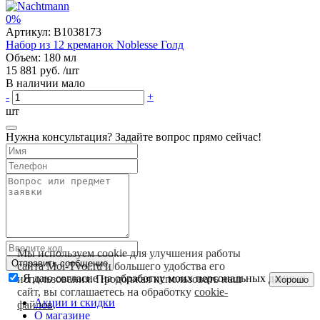
0%
Артикул:
B1038173
Набор из 12 креманок Noblesse Голд
Объем: 180 мл
15 881 руб.
/шт
В наличии мало
-
+
шт
Нужна консультация? Задайте вопрос прямо сейчас!
Мы используем cookie для улучшения работы
Отправить сообщение
сайта Moi-Tvoi.ru и большего удобства его
Я даю согласие на обработку моих персональных данных
использования. Продолжая использовать наш
Хорошо
сайт, вы соглашаетесь на обработку
cookie-
Акции и скидки
файлов
.
О магазине