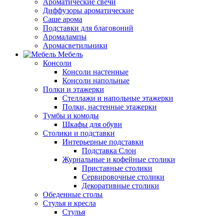
Ароматические свечи
Диффузоры ароматические
Саше арома
Подставки для благовоний
Аромалампы
Аромасветильники
Мебель
Консоли
Консоли настенные
Консоли напольные
Полки и этажерки
Стеллажи и напольные этажерки
Полки, настенные этажерки
Тумбы и комоды
Шкафы для обуви
Столики и подставки
Интерьерные подставки
Подставка Слон
Журнальные и кофейные столики
Приставные столики
Сервировочные столики
Декоративные столики
Обеденные столы
Стулья и кресла
Стулья