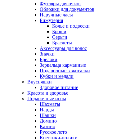
Футляры для очков
Обложки для документов
Наручные часы
Бижутерия
Колье и подвески
Броши
Серьги
Браслеты
Аксессуары для волос
Значки
Брелоки
Зеркальца карманные
Подарочные зажигалки
Кубки и медали
Вкусняшки
Здоровое питание
Красота и здоровье
Подарочные игры
Шахматы
Нарды
Шашки
Домино
Казино
Русское лото
Крестики-нолики