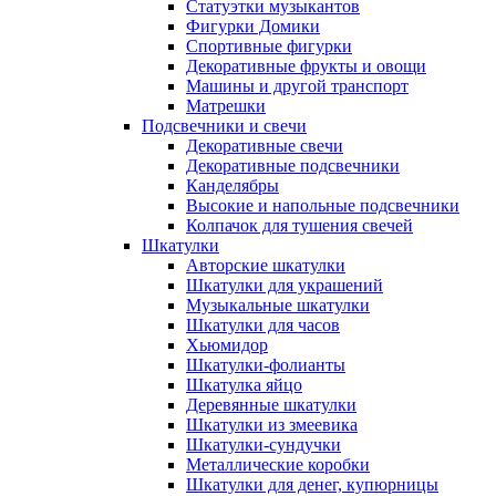
Статуэтки музыкантов
Фигурки Домики
Спортивные фигурки
Декоративные фрукты и овощи
Машины и другой транспорт
Матрешки
Подсвечники и свечи
Декоративные свечи
Декоративные подсвечники
Канделябры
Высокие и напольные подсвечники
Колпачок для тушения свечей
Шкатулки
Авторские шкатулки
Шкатулки для украшений
Музыкальные шкатулки
Шкатулки для часов
Хьюмидор
Шкатулки-фолианты
Шкатулка яйцо
Деревянные шкатулки
Шкатулки из змеевика
Шкатулки-сундучки
Металлические коробки
Шкатулки для денег, купюрницы