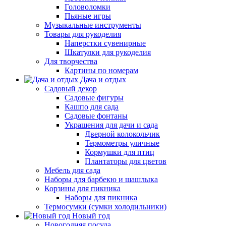
Головоломки
Пьяные игры
Музыкальные инструменты
Товары для рукоделия
Наперстки сувенирные
Шкатулки для рукоделия
Для творчества
Картины по номерам
Дача и отдых
Садовый декор
Садовые фигуры
Кашпо для сада
Садовые фонтаны
Украшения для дачи и сада
Дверной колокольчик
Термометры уличные
Кормушки для птиц
Плантаторы для цветов
Мебель для сада
Наборы для барбекю и шашлыка
Корзины для пикника
Наборы для пикника
Термосумки (сумки холодильники)
Новый год
Новогодняя посуда