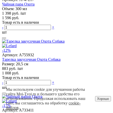
Чайная пара Охота
Объем: 300 мл
1 398 руб.
/шт
1 596 руб.
Товар есть в наличии
-
+
шт
-12%
Артикул:
A755932
Тарелка закусочная Охота Собака
Размер: 20,5 см
883 руб.
/шт
1 008 руб.
Товар есть в наличии
-
+
шт
Мы используем cookie для улучшения работы
сайта Moi-Tvoi.ru и большего удобства его
использования. Продолжая использовать наш
Хорошо
сайт, вы соглашаетесь на обработку
cookie-
-17%
файлов
.
Артикул:
A733411