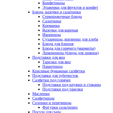
Конфетницы
Этажерки для фруктов и конфет
Блюда, вазочки и салатники
Сервировочные блюда
Салатники
Креманки
Вазочки для варенья
Икорницы
Сухарницы, корзинки для хлеба
Блюда для блинов
Блюда для горячего (мармиты)
Лимонницы (блюда для лимона)
Подставки для яиц
Тарелки для яиц
Пашотница
Красивые бумажные салфетки
Подставки для зубочисток
Салфетки под горячее
Подставки под кружки и стаканы
Подставки под тарелки
Масленки
Салфетницы
Солонки и перечницы
Фигурки соль/перец
Посуда для сыра