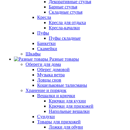
Декоративные стулья
Барные стулья
Складные стулья
Кресла
Кресла для отдыха
Кресла-качалки
Пуфы
Пуфы складные
Банкетки
Скамейки
Шкафы
Разные товары
Обереги для дома
Оберег домовой
Музыка ветра
Ловцы снов
Кошельковые талисманы
Хранение и порядок
Вешалки и крючки
Крючки для кухни
Крючки для прихожей
Напольные вешалки
Сундуки
Товары для прихожей
Ложки для обуви