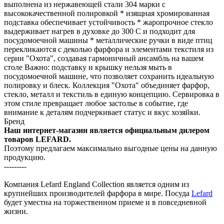
выполнена из нержавеющей стали 304 марки с
высококачественной полировкой * изящная хромированная
подставка обеспечивает устойчивость * жаропрочное стекло
выдерживает нагрев в духовке до 300 С и подходит для
посудомоечной машины * металлические ручки в виде птиц
перекликаются с деколью фарфора и элементами текстиля из
серии "Охота", создавая гармоничный ансамбль на вашем
столе Важно: подставку и крышку нельзя мыть в
посудомоечной машине, что позволяет сохранить идеальную
полировку и блеск. Коллекция "Охота" объединяет фарфор,
стекло, металл и текстиль в единую концепцию. Сервировка в
этом стиле превращает любое застолье в событие, где
внимание к деталям подчеркивает статус и вкус хозяйки.
Бренд
Наш интернет-магазин является официальным дилером
товаров LEFARD.
Поэтому предлагаем максимально выгодные цены на данную
продукцию.
---------
Компания Lefard England Collection является одним из
крупнейших производителей фарфора в мире. Посуда
Lefard
будет уместна на торжественном приеме и в повседневной
жизни.