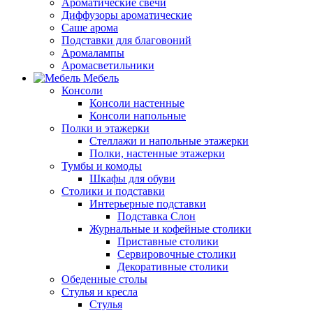
Ароматические свечи
Диффузоры ароматические
Саше арома
Подставки для благовоний
Аромалампы
Аромасветильники
Мебель
Консоли
Консоли настенные
Консоли напольные
Полки и этажерки
Стеллажи и напольные этажерки
Полки, настенные этажерки
Тумбы и комоды
Шкафы для обуви
Столики и подставки
Интерьерные подставки
Подставка Слон
Журнальные и кофейные столики
Приставные столики
Сервировочные столики
Декоративные столики
Обеденные столы
Стулья и кресла
Стулья