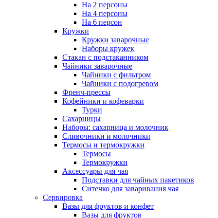
На 2 персоны
На 4 персоны
На 6 персон
Кружки
Кружки заварочные
Наборы кружек
Стакан с подстаканником
Чайники заварочные
Чайники с фильтром
Чайники с подогревом
Френч-прессы
Кофейники и кофеварки
Турки
Сахарницы
Наборы: сахарница и молочник
Сливочники и молочники
Термосы и термокружки
Термосы
Термокружки
Аксессуары для чая
Подставки для чайных пакетиков
Ситечко для заваривания чая
Сервировка
Вазы для фруктов и конфет
Вазы для фруктов