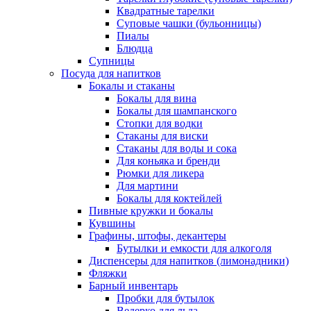
Квадратные тарелки
Суповые чашки (бульонницы)
Пиалы
Блюдца
Супницы
Посуда для напитков
Бокалы и стаканы
Бокалы для вина
Бокалы для шампанского
Стопки для водки
Стаканы для виски
Стаканы для воды и сока
Для коньяка и бренди
Рюмки для ликера
Для мартини
Бокалы для коктейлей
Пивные кружки и бокалы
Кувшины
Графины, штофы, декантеры
Бутылки и емкости для алкоголя
Диспенсеры для напитков (лимонадники)
Фляжки
Барный инвентарь
Пробки для бутылок
Ведерко для льда