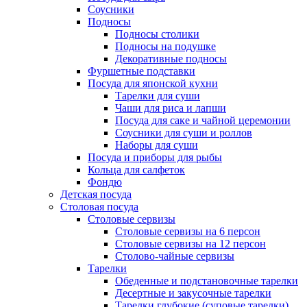
Соусники
Подносы
Подносы столики
Подносы на подушке
Декоративные подносы
Фуршетные подставки
Посуда для японской кухни
Тарелки для суши
Чаши для риса и лапши
Посуда для саке и чайной церемонии
Соусники для суши и роллов
Наборы для суши
Посуда и приборы для рыбы
Кольца для салфеток
Фондю
Детская посуда
Столовая посуда
Столовые сервизы
Столовые сервизы на 6 персон
Столовые сервизы на 12 персон
Столово-чайные сервизы
Тарелки
Обеденные и подстановочные тарелки
Десертные и закусочные тарелки
Тарелки глубокие (суповые тарелки)