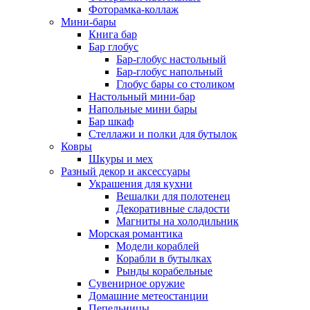
Фоторамка-коллаж
Мини-бары
Книга бар
Бар глобус
Бар-глобус настольный
Бар-глобус напольный
Глобус бары со столиком
Настольный мини-бар
Напольные мини бары
Бар шкаф
Стеллажи и полки для бутылок
Ковры
Шкуры и мех
Разный декор и аксессуары
Украшения для кухни
Вешалки для полотенец
Декоративные сладости
Магниты на холодильник
Морская романтика
Модели кораблей
Корабли в бутылках
Рынды корабельные
Сувенирное оружие
Домашние метеостанции
Пепельницы