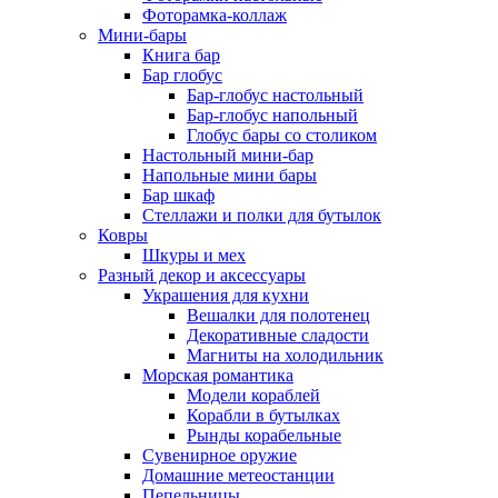
Фоторамка-коллаж
Мини-бары
Книга бар
Бар глобус
Бар-глобус настольный
Бар-глобус напольный
Глобус бары со столиком
Настольный мини-бар
Напольные мини бары
Бар шкаф
Стеллажи и полки для бутылок
Ковры
Шкуры и мех
Разный декор и аксессуары
Украшения для кухни
Вешалки для полотенец
Декоративные сладости
Магниты на холодильник
Морская романтика
Модели кораблей
Корабли в бутылках
Рынды корабельные
Сувенирное оружие
Домашние метеостанции
Пепельницы