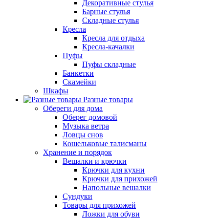
Декоративные стулья
Барные стулья
Складные стулья
Кресла
Кресла для отдыха
Кресла-качалки
Пуфы
Пуфы складные
Банкетки
Скамейки
Шкафы
Разные товары
Обереги для дома
Оберег домовой
Музыка ветра
Ловцы снов
Кошельковые талисманы
Хранение и порядок
Вешалки и крючки
Крючки для кухни
Крючки для прихожей
Напольные вешалки
Сундуки
Товары для прихожей
Ложки для обуви