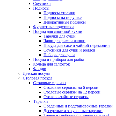
Соусники
Подносы
Подносы столики
Подносы на подушке
Декоративные подносы
Фуршетные подставки
Посуда для японской кухни
Тарелки для суши
Чаши для риса и лапши
Посуда для саке и чайной церемонии
Соусники для суши и роллов
Наборы для суши
Посуда и приборы для рыбы
Кольца для салфеток
Фондю
Детская посуда
Столовая посуда
Столовые сервизы
Столовые сервизы на 6 персон
Столовые сервизы на 12 персон
Столово-чайные сервизы
Тарелки
Обеденные и подстановочные тарелки
Десертные и закусочные тарелки
Тарелки глубокие (суповые тарелки)