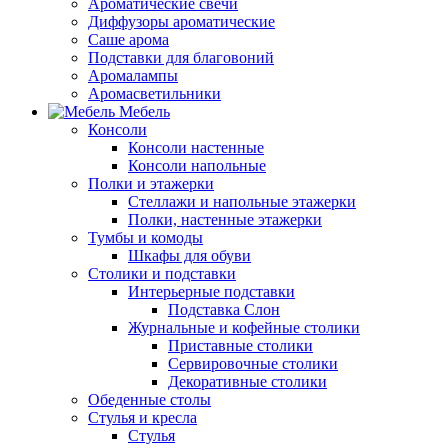
Ароматические свечи
Диффузоры ароматические
Саше арома
Подставки для благовоний
Аромалампы
Аромасветильники
Мебель
Консоли
Консоли настенные
Консоли напольные
Полки и этажерки
Стеллажи и напольные этажерки
Полки, настенные этажерки
Тумбы и комоды
Шкафы для обуви
Столики и подставки
Интерьерные подставки
Подставка Слон
Журнальные и кофейные столики
Приставные столики
Сервировочные столики
Декоративные столики
Обеденные столы
Стулья и кресла
Стулья