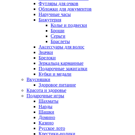
Футляры для очков
Обложки для документов
Наручные часы
Бижутерия
Колье и подвески
Броши
Серьги
Браслеты
Аксессуары для волос
Значки
Брелоки
Зеркальца карманные
Подарочные зажигалки
Кубки и медали
Вкусняшки
Здоровое питание
Красота и здоровье
Подарочные игры
Шахматы
Нарды
Шашки
Домино
Казино
Русское лото
Крестики-нолики