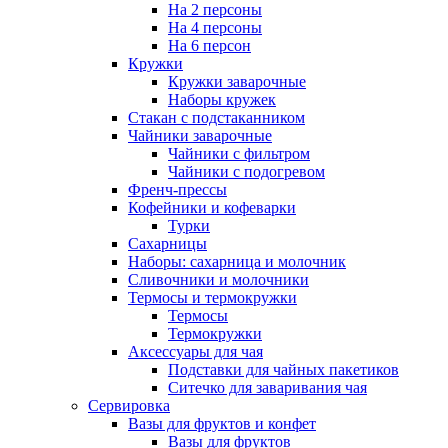
На 2 персоны
На 4 персоны
На 6 персон
Кружки
Кружки заварочные
Наборы кружек
Стакан с подстаканником
Чайники заварочные
Чайники с фильтром
Чайники с подогревом
Френч-прессы
Кофейники и кофеварки
Турки
Сахарницы
Наборы: сахарница и молочник
Сливочники и молочники
Термосы и термокружки
Термосы
Термокружки
Аксессуары для чая
Подставки для чайных пакетиков
Ситечко для заваривания чая
Сервировка
Вазы для фруктов и конфет
Вазы для фруктов