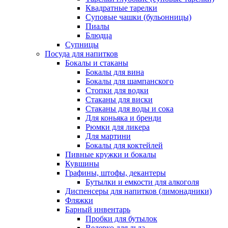
Квадратные тарелки
Суповые чашки (бульонницы)
Пиалы
Блюдца
Супницы
Посуда для напитков
Бокалы и стаканы
Бокалы для вина
Бокалы для шампанского
Стопки для водки
Стаканы для виски
Стаканы для воды и сока
Для коньяка и бренди
Рюмки для ликера
Для мартини
Бокалы для коктейлей
Пивные кружки и бокалы
Кувшины
Графины, штофы, декантеры
Бутылки и емкости для алкоголя
Диспенсеры для напитков (лимонадники)
Фляжки
Барный инвентарь
Пробки для бутылок
Ведерко для льда