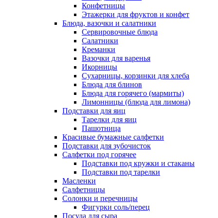
Конфетницы
Этажерки для фруктов и конфет
Блюда, вазочки и салатники
Сервировочные блюда
Салатники
Креманки
Вазочки для варенья
Икорницы
Сухарницы, корзинки для хлеба
Блюда для блинов
Блюда для горячего (мармиты)
Лимонницы (блюда для лимона)
Подставки для яиц
Тарелки для яиц
Пашотница
Красивые бумажные салфетки
Подставки для зубочисток
Салфетки под горячее
Подставки под кружки и стаканы
Подставки под тарелки
Масленки
Салфетницы
Солонки и перечницы
Фигурки соль/перец
Посуда для сыра