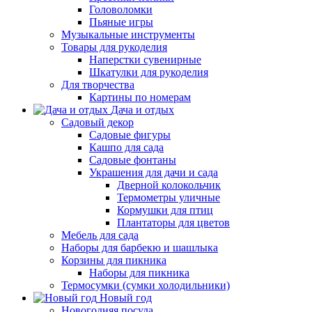
Головоломки
Пьяные игры
Музыкальные инструменты
Товары для рукоделия
Наперстки сувенирные
Шкатулки для рукоделия
Для творчества
Картины по номерам
Дача и отдых
Садовый декор
Садовые фигуры
Кашпо для сада
Садовые фонтаны
Украшения для дачи и сада
Дверной колокольчик
Термометры уличные
Кормушки для птиц
Плантаторы для цветов
Мебель для сада
Наборы для барбекю и шашлыка
Корзины для пикника
Наборы для пикника
Термосумки (сумки холодильники)
Новый год
Новогодняя посуда