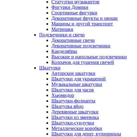
Статуэтки музыкантов
Фигурки Домики
Спортивные фигурки
Декоративные фрукты и овощи
Машины и другой транспорт
Матрешки
Подсвечники и свечи
Декоративные свечи
Декоративные подсвечники
Канделябры
Высокие и напольные подсвечники
Колпачок для тушения свечей
Шкатулки
Авторские шкатулки
Шкатулки для украшений
Музыкальные шкатулки
Шкатулки для часов
Хьюмидор
Шкатулки-фолианты
Шкатулка яйцо
Деревянные шкатулки
Шкатулки из змеевика
Шкатулки-сундучки
Металлические коробки
Шкатулки для денег, купюрницы