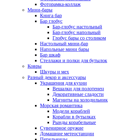
Фоторамка-коллаж
Мини-бары
Книга бар
Бар глобус
Бар-глобус настольный
Бар-глобус напольный
Глобус бары со столиком
Настольный мини-бар
Напольные мини бары
Бар шкаф
Стеллажи и полки для бутылок
Ковры
Шкуры и мех
Разный декор и аксессуары
Украшения для кухни
Вешалки для полотенец
Декоративные сладости
Магниты на холодильник
Морская романтика
Модели кораблей
Корабли в бутылках
Рынды корабельные
Сувенирное оружие
Домашние метеостанции
Пепельницы