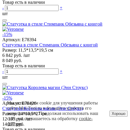
Товар есть в наличии
-
+
шт
-15%
Артикул:
E78394
Статуэтка в стиле Стимпанк Обезьяна с книгой
Размер: 11,5*13,5*19,5 см
6 842 руб.
/шт
8 049 руб.
Товар есть в наличии
-
+
шт
-15%
Мы используем cookie для улучшения работы
Артикул:
E78426
сайта Moi-Tvoi.ru и большего удобства его
Статуэтка Королева магии (Энн Стоукс)
использования. Продолжая использовать наш
Размер: 24*10,5*27 см
Хорошо
сайт, вы соглашаетесь на обработку
cookie-
12 135 руб.
/шт
файлов
.
14 277 руб.
Товар есть в наличии