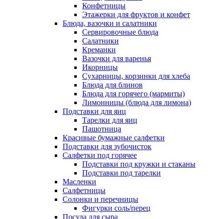
Конфетницы
Этажерки для фруктов и конфет
Блюда, вазочки и салатники
Сервировочные блюда
Салатники
Креманки
Вазочки для варенья
Икорницы
Сухарницы, корзинки для хлеба
Блюда для блинов
Блюда для горячего (мармиты)
Лимонницы (блюда для лимона)
Подставки для яиц
Тарелки для яиц
Пашотница
Красивые бумажные салфетки
Подставки для зубочисток
Салфетки под горячее
Подставки под кружки и стаканы
Подставки под тарелки
Масленки
Салфетницы
Солонки и перечницы
Фигурки соль/перец
Посуда для сыра