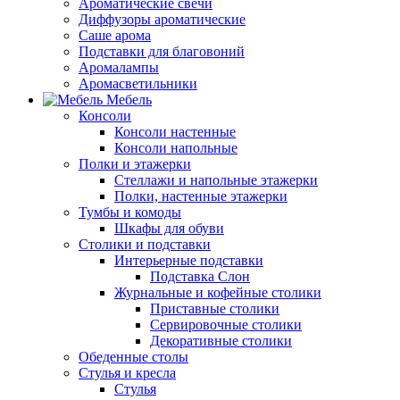
Ароматические свечи
Диффузоры ароматические
Саше арома
Подставки для благовоний
Аромалампы
Аромасветильники
Мебель
Консоли
Консоли настенные
Консоли напольные
Полки и этажерки
Стеллажи и напольные этажерки
Полки, настенные этажерки
Тумбы и комоды
Шкафы для обуви
Столики и подставки
Интерьерные подставки
Подставка Слон
Журнальные и кофейные столики
Приставные столики
Сервировочные столики
Декоративные столики
Обеденные столы
Стулья и кресла
Стулья