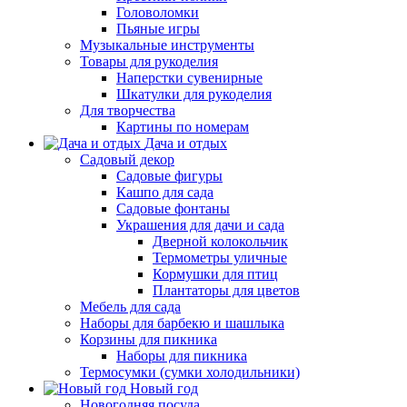
Головоломки
Пьяные игры
Музыкальные инструменты
Товары для рукоделия
Наперстки сувенирные
Шкатулки для рукоделия
Для творчества
Картины по номерам
Дача и отдых
Садовый декор
Садовые фигуры
Кашпо для сада
Садовые фонтаны
Украшения для дачи и сада
Дверной колокольчик
Термометры уличные
Кормушки для птиц
Плантаторы для цветов
Мебель для сада
Наборы для барбекю и шашлыка
Корзины для пикника
Наборы для пикника
Термосумки (сумки холодильники)
Новый год
Новогодняя посуда