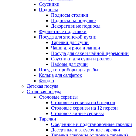
Соусники
Подносы
Подносы столики
Подносы на подушке
Декоративные подносы
Фуршетные подставки
Посуда для японской кухни
Тарелки для суши
Чаши для риса и лапши
Посуда для саке и чайной церемонии
Соусники для суши и роллов
Наборы для суши
Посуда и приборы для рыбы
Кольца для салфеток
Фондю
Детская посуда
Столовая посуда
Столовые сервизы
Столовые сервизы на 6 персон
Столовые сервизы на 12 персон
Столово-чайные сервизы
Тарелки
Обеденные и подстановочные тарелки
Десертные и закусочные тарелки
Тарелки глубокие (суповые тарелки)