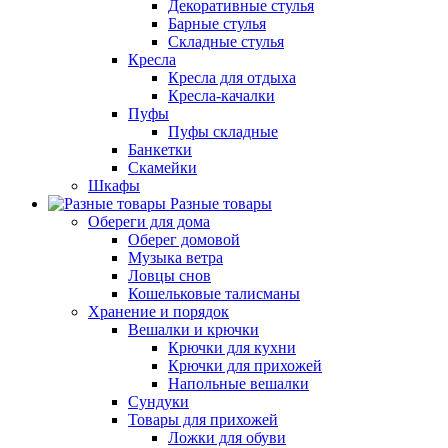
Декоративные стулья
Барные стулья
Складные стулья
Кресла
Кресла для отдыха
Кресла-качалки
Пуфы
Пуфы складные
Банкетки
Скамейки
Шкафы
Разные товары
Обереги для дома
Оберег домовой
Музыка ветра
Ловцы снов
Кошельковые талисманы
Хранение и порядок
Вешалки и крючки
Крючки для кухни
Крючки для прихожей
Напольные вешалки
Сундуки
Товары для прихожей
Ложки для обуви