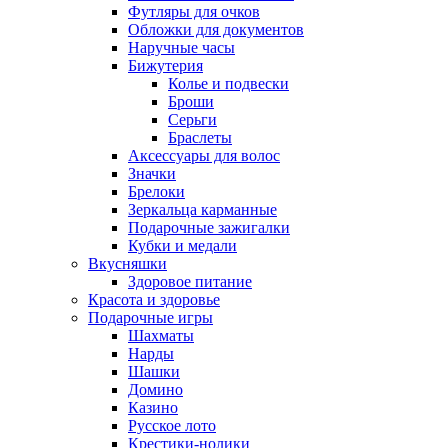
Футляры для очков
Обложки для документов
Наручные часы
Бижутерия
Колье и подвески
Броши
Серьги
Браслеты
Аксессуары для волос
Значки
Брелоки
Зеркальца карманные
Подарочные зажигалки
Кубки и медали
Вкусняшки
Здоровое питание
Красота и здоровье
Подарочные игры
Шахматы
Нарды
Шашки
Домино
Казино
Русское лото
Крестики-нолики