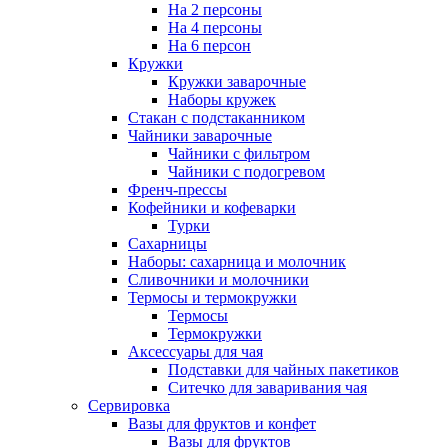
На 2 персоны
На 4 персоны
На 6 персон
Кружки
Кружки заварочные
Наборы кружек
Стакан с подстаканником
Чайники заварочные
Чайники с фильтром
Чайники с подогревом
Френч-прессы
Кофейники и кофеварки
Турки
Сахарницы
Наборы: сахарница и молочник
Сливочники и молочники
Термосы и термокружки
Термосы
Термокружки
Аксессуары для чая
Подставки для чайных пакетиков
Ситечко для заваривания чая
Сервировка
Вазы для фруктов и конфет
Вазы для фруктов