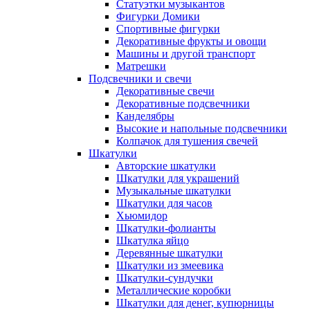
Статуэтки музыкантов
Фигурки Домики
Спортивные фигурки
Декоративные фрукты и овощи
Машины и другой транспорт
Матрешки
Подсвечники и свечи
Декоративные свечи
Декоративные подсвечники
Канделябры
Высокие и напольные подсвечники
Колпачок для тушения свечей
Шкатулки
Авторские шкатулки
Шкатулки для украшений
Музыкальные шкатулки
Шкатулки для часов
Хьюмидор
Шкатулки-фолианты
Шкатулка яйцо
Деревянные шкатулки
Шкатулки из змеевика
Шкатулки-сундучки
Металлические коробки
Шкатулки для денег, купюрницы