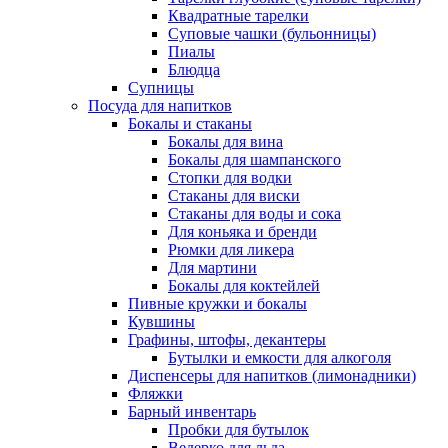
Квадратные тарелки
Суповые чашки (бульонницы)
Пиалы
Блюдца
Супницы
Посуда для напитков
Бокалы и стаканы
Бокалы для вина
Бокалы для шампанского
Стопки для водки
Стаканы для виски
Стаканы для воды и сока
Для коньяка и бренди
Рюмки для ликера
Для мартини
Бокалы для коктейлей
Пивные кружки и бокалы
Кувшины
Графины, штофы, декантеры
Бутылки и емкости для алкоголя
Диспенсеры для напитков (лимонадники)
Фляжки
Барный инвентарь
Пробки для бутылок
Ведерко для льда