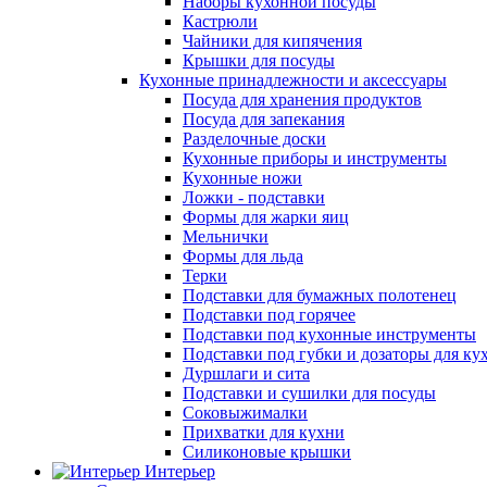
Наборы кухонной посуды
Кастрюли
Чайники для кипячения
Крышки для посуды
Кухонные принадлежности и аксессуары
Посуда для хранения продуктов
Посуда для запекания
Разделочные доски
Кухонные приборы и инструменты
Кухонные ножи
Ложки - подставки
Формы для жарки яиц
Мельнички
Формы для льда
Терки
Подставки для бумажных полотенец
Подставки под горячее
Подставки под кухонные инструменты
Подставки под губки и дозаторы для ку
Дуршлаги и сита
Подставки и сушилки для посуды
Соковыжималки
Прихватки для кухни
Силиконовые крышки
Интерьер