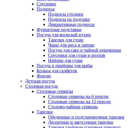
Соусники
Подносы
Подносы столики
Подносы на подушке
Декоративные подносы
Фуршетные подставки
Посуда для японской кухни
Тарелки для суши
Чаши для риса и лапши
Посуда для саке и чайной церемонии
Соусники для суши и роллов
Наборы для суши
Посуда и приборы для рыбы
Кольца для салфеток
Фондю
Детская посуда
Столовая посуда
Столовые сервизы
Столовые сервизы на 6 персон
Столовые сервизы на 12 персон
Столово-чайные сервизы
Тарелки
Обеденные и подстановочные тарелки
Десертные и закусочные тарелки
Тарелки глубокие (суповые тарелки)