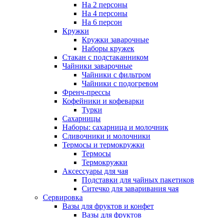
На 2 персоны
На 4 персоны
На 6 персон
Кружки
Кружки заварочные
Наборы кружек
Стакан с подстаканником
Чайники заварочные
Чайники с фильтром
Чайники с подогревом
Френч-прессы
Кофейники и кофеварки
Турки
Сахарницы
Наборы: сахарница и молочник
Сливочники и молочники
Термосы и термокружки
Термосы
Термокружки
Аксессуары для чая
Подставки для чайных пакетиков
Ситечко для заваривания чая
Сервировка
Вазы для фруктов и конфет
Вазы для фруктов