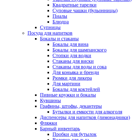
Квадратные тарелки
Суповые чашки (бульонницы)
Пиалы
Блюдца
Супницы
Посуда для напитков
Бокалы и стаканы
Бокалы для вина
Бокалы для шампанского
Стопки для водки
Стаканы для виски
Стаканы для воды и сока
Для коньяка и бренди
Рюмки для ликера
Для мартини
Бокалы для коктейлей
Пивные кружки и бокалы
Кувшины
Графины, штофы, декантеры
Бутылки и емкости для алкоголя
Диспенсеры для напитков (лимонадники)
Фляжки
Барный инвентарь
Пробки для бутылок
Ведерко для льда