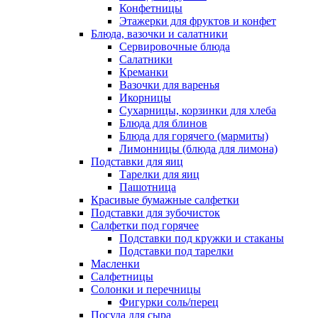
Конфетницы
Этажерки для фруктов и конфет
Блюда, вазочки и салатники
Сервировочные блюда
Салатники
Креманки
Вазочки для варенья
Икорницы
Сухарницы, корзинки для хлеба
Блюда для блинов
Блюда для горячего (мармиты)
Лимонницы (блюда для лимона)
Подставки для яиц
Тарелки для яиц
Пашотница
Красивые бумажные салфетки
Подставки для зубочисток
Салфетки под горячее
Подставки под кружки и стаканы
Подставки под тарелки
Масленки
Салфетницы
Солонки и перечницы
Фигурки соль/перец
Посуда для сыра