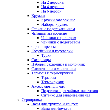
На 2 персоны
На 4 персоны
На 6 персон
Кружки
Кружки заварочные
Наборы кружек
Стакан с подстаканником
Чайники заварочные
Чайники с фильтром
Чайники с подогревом
Френч-прессы
Кофейники и кофеварки
Турки
Сахарницы
Наборы: сахарница и молочник
Сливочники и молочники
Термосы и термокружки
Термосы
Термокружки
Аксессуары для чая
Подставки для чайных пакетиков
Ситечко для заваривания чая
Сервировка
Вазы для фруктов и конфет
Вазы для фруктов