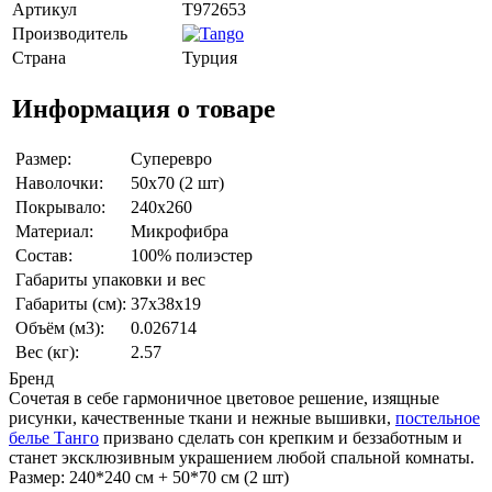
Артикул
T972653
Производитель
Страна
Турция
Информация о товаре
Размер:
Суперевро
Наволочки:
50x70 (2 шт)
Покрывало:
240x260
Материал:
Микрофибра
Состав:
100% полиэстер
Габариты упаковки и вес
Габариты (см):
37x38x19
Объём (м3):
0.026714
Вес (кг):
2.57
Бренд
Сочетая в себе гармоничное цветовое решение, изящные
рисунки, качественные ткани и нежные вышивки,
постельное
белье Танго
призвано сделать сон крепким и беззаботным и
станет эксклюзивным украшением любой спальной комнаты.
Размер: 240*240 см + 50*70 см (2 шт)