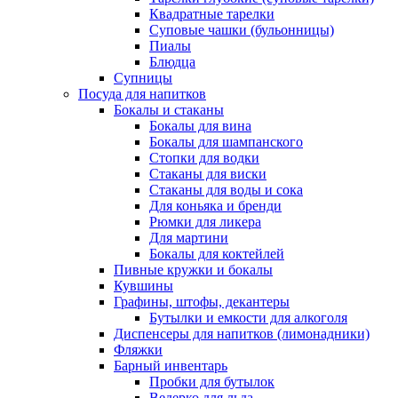
Квадратные тарелки
Суповые чашки (бульонницы)
Пиалы
Блюдца
Супницы
Посуда для напитков
Бокалы и стаканы
Бокалы для вина
Бокалы для шампанского
Стопки для водки
Стаканы для виски
Стаканы для воды и сока
Для коньяка и бренди
Рюмки для ликера
Для мартини
Бокалы для коктейлей
Пивные кружки и бокалы
Кувшины
Графины, штофы, декантеры
Бутылки и емкости для алкоголя
Диспенсеры для напитков (лимонадники)
Фляжки
Барный инвентарь
Пробки для бутылок
Ведерко для льда