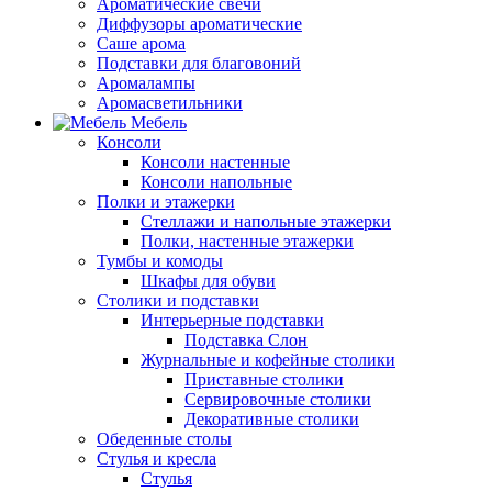
Ароматические свечи
Диффузоры ароматические
Саше арома
Подставки для благовоний
Аромалампы
Аромасветильники
Мебель
Консоли
Консоли настенные
Консоли напольные
Полки и этажерки
Стеллажи и напольные этажерки
Полки, настенные этажерки
Тумбы и комоды
Шкафы для обуви
Столики и подставки
Интерьерные подставки
Подставка Слон
Журнальные и кофейные столики
Приставные столики
Сервировочные столики
Декоративные столики
Обеденные столы
Стулья и кресла
Стулья