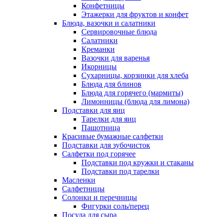
Конфетницы
Этажерки для фруктов и конфет
Блюда, вазочки и салатники
Сервировочные блюда
Салатники
Креманки
Вазочки для варенья
Икорницы
Сухарницы, корзинки для хлеба
Блюда для блинов
Блюда для горячего (мармиты)
Лимонницы (блюда для лимона)
Подставки для яиц
Тарелки для яиц
Пашотница
Красивые бумажные салфетки
Подставки для зубочисток
Салфетки под горячее
Подставки под кружки и стаканы
Подставки под тарелки
Масленки
Салфетницы
Солонки и перечницы
Фигурки соль/перец
Посуда для сыра