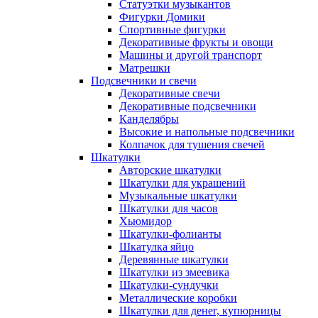
Статуэтки музыкантов
Фигурки Домики
Спортивные фигурки
Декоративные фрукты и овощи
Машины и другой транспорт
Матрешки
Подсвечники и свечи
Декоративные свечи
Декоративные подсвечники
Канделябры
Высокие и напольные подсвечники
Колпачок для тушения свечей
Шкатулки
Авторские шкатулки
Шкатулки для украшений
Музыкальные шкатулки
Шкатулки для часов
Хьюмидор
Шкатулки-фолианты
Шкатулка яйцо
Деревянные шкатулки
Шкатулки из змеевика
Шкатулки-сундучки
Металлические коробки
Шкатулки для денег, купюрницы