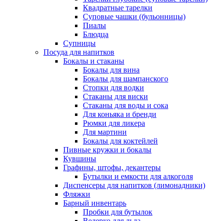
Квадратные тарелки
Суповые чашки (бульонницы)
Пиалы
Блюдца
Супницы
Посуда для напитков
Бокалы и стаканы
Бокалы для вина
Бокалы для шампанского
Стопки для водки
Стаканы для виски
Стаканы для воды и сока
Для коньяка и бренди
Рюмки для ликера
Для мартини
Бокалы для коктейлей
Пивные кружки и бокалы
Кувшины
Графины, штофы, декантеры
Бутылки и емкости для алкоголя
Диспенсеры для напитков (лимонадники)
Фляжки
Барный инвентарь
Пробки для бутылок
Ведерко для льда