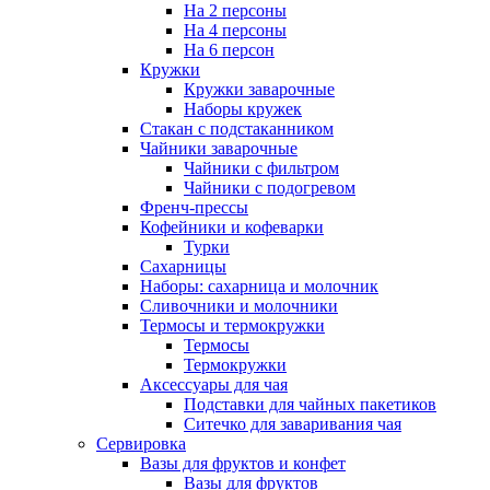
На 2 персоны
На 4 персоны
На 6 персон
Кружки
Кружки заварочные
Наборы кружек
Стакан с подстаканником
Чайники заварочные
Чайники с фильтром
Чайники с подогревом
Френч-прессы
Кофейники и кофеварки
Турки
Сахарницы
Наборы: сахарница и молочник
Сливочники и молочники
Термосы и термокружки
Термосы
Термокружки
Аксессуары для чая
Подставки для чайных пакетиков
Ситечко для заваривания чая
Сервировка
Вазы для фруктов и конфет
Вазы для фруктов