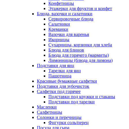
Конфетницы
Этажерки для фруктов и конфет
Блюда, вазочки и салатники
Сервировочные блюда
Салатники
Креманки
Вазочки для варенья
Икорницы
Сухарницы, корзинки для хлеба
Блюда для блинов
Блюда для горячего (мармиты)
Лимонницы (блюда для лимона)
Подставки для яиц
Тарелки для яиц
Пашотница
Красивые бумажные салфетки
Подставки для зубочисток
Салфетки под горячее
Подставки под кружки и стаканы
Подставки под тарелки
Масленки
Салфетницы
Солонки и перечницы
Фигурки соль/перец
Посуда для сыра