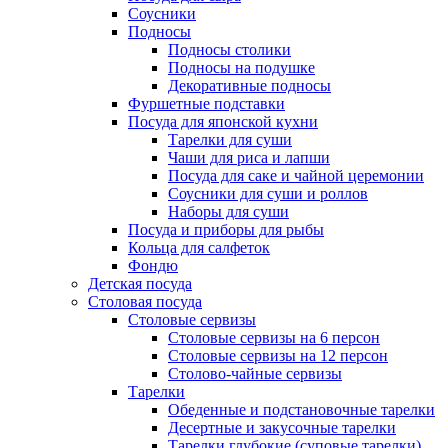
Соусники
Подносы
Подносы столики
Подносы на подушке
Декоративные подносы
Фуршетные подставки
Посуда для японской кухни
Тарелки для суши
Чаши для риса и лапши
Посуда для саке и чайной церемонии
Соусники для суши и роллов
Наборы для суши
Посуда и приборы для рыбы
Кольца для салфеток
Фондю
Детская посуда
Столовая посуда
Столовые сервизы
Столовые сервизы на 6 персон
Столовые сервизы на 12 персон
Столово-чайные сервизы
Тарелки
Обеденные и подстановочные тарелки
Десертные и закусочные тарелки
Тарелки глубокие (суповые тарелки)