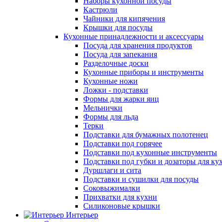
Наборы кухонной посуды
Кастрюли
Чайники для кипячения
Крышки для посуды
Кухонные принадлежности и аксессуары
Посуда для хранения продуктов
Посуда для запекания
Разделочные доски
Кухонные приборы и инструменты
Кухонные ножи
Ложки - подставки
Формы для жарки яиц
Мельнички
Формы для льда
Терки
Подставки для бумажных полотенец
Подставки под горячее
Подставки под кухонные инструменты
Подставки под губки и дозаторы для ку
Дуршлаги и сита
Подставки и сушилки для посуды
Соковыжималки
Прихватки для кухни
Силиконовые крышки
Интерьер