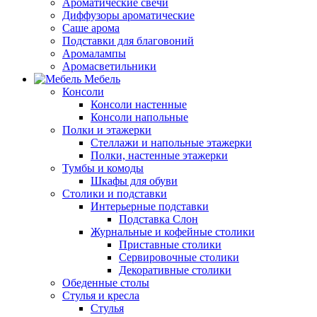
Ароматические свечи
Диффузоры ароматические
Саше арома
Подставки для благовоний
Аромалампы
Аромасветильники
Мебель
Консоли
Консоли настенные
Консоли напольные
Полки и этажерки
Стеллажи и напольные этажерки
Полки, настенные этажерки
Тумбы и комоды
Шкафы для обуви
Столики и подставки
Интерьерные подставки
Подставка Слон
Журнальные и кофейные столики
Приставные столики
Сервировочные столики
Декоративные столики
Обеденные столы
Стулья и кресла
Стулья