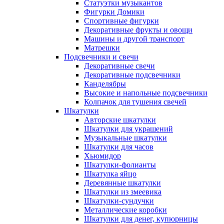
Статуэтки музыкантов
Фигурки Домики
Спортивные фигурки
Декоративные фрукты и овощи
Машины и другой транспорт
Матрешки
Подсвечники и свечи
Декоративные свечи
Декоративные подсвечники
Канделябры
Высокие и напольные подсвечники
Колпачок для тушения свечей
Шкатулки
Авторские шкатулки
Шкатулки для украшений
Музыкальные шкатулки
Шкатулки для часов
Хьюмидор
Шкатулки-фолианты
Шкатулка яйцо
Деревянные шкатулки
Шкатулки из змеевика
Шкатулки-сундучки
Металлические коробки
Шкатулки для денег, купюрницы