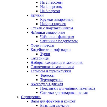
На 2 персоны
На 4 персоны
На 6 персон
Кружки
Кружки заварочные
Наборы кружек
Стакан с подстаканником
Чайники заварочные
Чайники с фильтром
Чайники с подогревом
Френч-прессы
Кофейники и кофеварки
Турки
Сахарницы
Наборы: сахарница и молочник
Сливочники и молочники
Термосы и термокружки
Термосы
Термокружки
Аксессуары для чая
Подставки для чайных пакетиков
Ситечко для заваривания чая
Сервировка
Вазы для фруктов и конфет
Вазы для фруктов