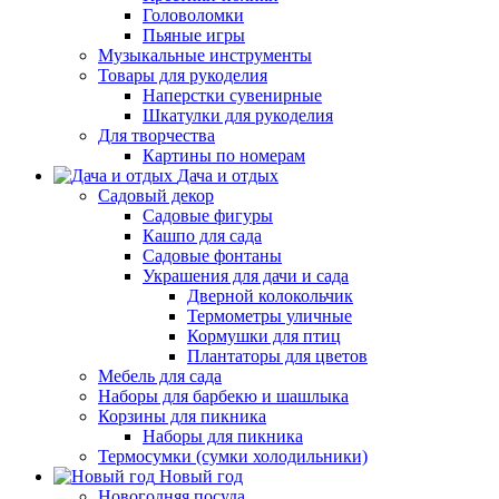
Головоломки
Пьяные игры
Музыкальные инструменты
Товары для рукоделия
Наперстки сувенирные
Шкатулки для рукоделия
Для творчества
Картины по номерам
Дача и отдых
Садовый декор
Садовые фигуры
Кашпо для сада
Садовые фонтаны
Украшения для дачи и сада
Дверной колокольчик
Термометры уличные
Кормушки для птиц
Плантаторы для цветов
Мебель для сада
Наборы для барбекю и шашлыка
Корзины для пикника
Наборы для пикника
Термосумки (сумки холодильники)
Новый год
Новогодняя посуда