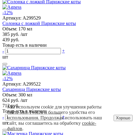
-12%
Артикул:
A299529
Солонка с ложкой Парижские коты
Объем: 170 мл
385 руб.
/шт
439 руб.
Товар есть в наличии
-
+
шт
-12%
Артикул:
A299522
Сахарница Парижские коты
Объем: 300 мл
624 руб.
/шт
712 руб.
Мы используем cookie для улучшения работы
Товар есть в наличии
сайта Moi-Tvoi.ru и большего удобства его
-
+
использования. Продолжая использовать наш
Хорошо
шт
сайт, вы соглашаетесь на обработку
cookie-
файлов
.