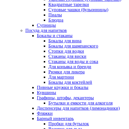
Квадратные тарелки
Суповые чашки (бульонницы)
Пиалы
Блюдца
Супницы
Посуда для напитков
Бокалы и стаканы
Бокалы для вина
Бокалы для шампанского
Стопки для водки
Стаканы для виски
Стаканы для воды и сока
Для коньяка и бренди
Рюмки для ликера
Для мартини
Бокалы для коктейлей
Пивные кружки и бокалы
Кувшины
Графины, штофы, декантеры
Бутылки и емкости для алкоголя
Диспенсеры для напитков (лимонадники)
Фляжки
Барный инвентарь
Пробки для бутылок
Ведерко для льда