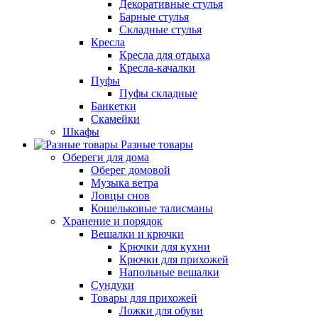
Декоративные стулья
Барные стулья
Складные стулья
Кресла
Кресла для отдыха
Кресла-качалки
Пуфы
Пуфы складные
Банкетки
Скамейки
Шкафы
Разные товары
Обереги для дома
Оберег домовой
Музыка ветра
Ловцы снов
Кошельковые талисманы
Хранение и порядок
Вешалки и крючки
Крючки для кухни
Крючки для прихожей
Напольные вешалки
Сундуки
Товары для прихожей
Ложки для обуви