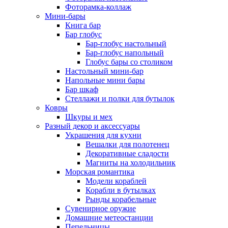
Фоторамка-коллаж
Мини-бары
Книга бар
Бар глобус
Бар-глобус настольный
Бар-глобус напольный
Глобус бары со столиком
Настольный мини-бар
Напольные мини бары
Бар шкаф
Стеллажи и полки для бутылок
Ковры
Шкуры и мех
Разный декор и аксессуары
Украшения для кухни
Вешалки для полотенец
Декоративные сладости
Магниты на холодильник
Морская романтика
Модели кораблей
Корабли в бутылках
Рынды корабельные
Сувенирное оружие
Домашние метеостанции
Пепельницы