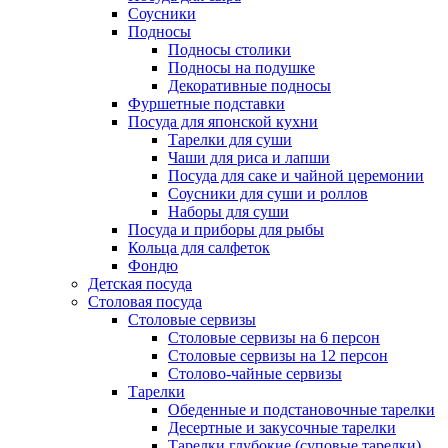
Соусники
Подносы
Подносы столики
Подносы на подушке
Декоративные подносы
Фуршетные подставки
Посуда для японской кухни
Тарелки для суши
Чаши для риса и лапши
Посуда для саке и чайной церемонии
Соусники для суши и роллов
Наборы для суши
Посуда и приборы для рыбы
Кольца для салфеток
Фондю
Детская посуда
Столовая посуда
Столовые сервизы
Столовые сервизы на 6 персон
Столовые сервизы на 12 персон
Столово-чайные сервизы
Тарелки
Обеденные и подстановочные тарелки
Десертные и закусочные тарелки
Тарелки глубокие (суповые тарелки)