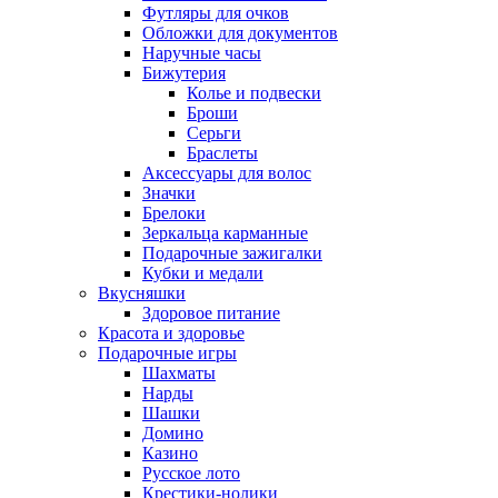
Футляры для очков
Обложки для документов
Наручные часы
Бижутерия
Колье и подвески
Броши
Серьги
Браслеты
Аксессуары для волос
Значки
Брелоки
Зеркальца карманные
Подарочные зажигалки
Кубки и медали
Вкусняшки
Здоровое питание
Красота и здоровье
Подарочные игры
Шахматы
Нарды
Шашки
Домино
Казино
Русское лото
Крестики-нолики