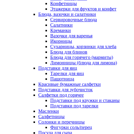
Конфетницы
Этажерки для фруктов и конфет
Блюда, вазочки и салатники
Сервировочные блюда
Салатники
Креманки
Вазочки для варенья
Икорницы
Сухарницы, корзинки для хлеба
Блюда для блинов
Блюда для горячего (мармиты)
Лимонницы (блюда для лимона)
Подставки для яиц
Тарелки для яиц
Пашотница
Красивые бумажные салфетки
Подставки для зубочисток
Салфетки под горячее
Подставки под кружки и стаканы
Подставки под тарелки
Масленки
Салфетницы
Солонки и перечницы
Фигурки соль/перец
Посуда для сыра