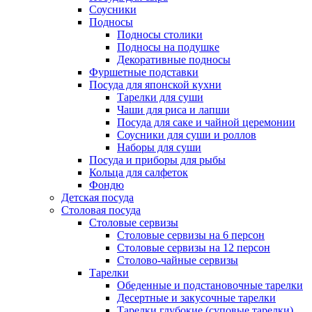
Соусники
Подносы
Подносы столики
Подносы на подушке
Декоративные подносы
Фуршетные подставки
Посуда для японской кухни
Тарелки для суши
Чаши для риса и лапши
Посуда для саке и чайной церемонии
Соусники для суши и роллов
Наборы для суши
Посуда и приборы для рыбы
Кольца для салфеток
Фондю
Детская посуда
Столовая посуда
Столовые сервизы
Столовые сервизы на 6 персон
Столовые сервизы на 12 персон
Столово-чайные сервизы
Тарелки
Обеденные и подстановочные тарелки
Десертные и закусочные тарелки
Тарелки глубокие (суповые тарелки)