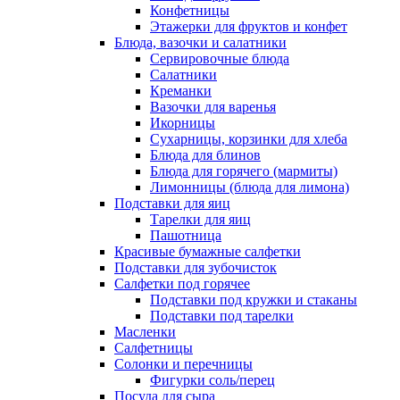
Конфетницы
Этажерки для фруктов и конфет
Блюда, вазочки и салатники
Сервировочные блюда
Салатники
Креманки
Вазочки для варенья
Икорницы
Сухарницы, корзинки для хлеба
Блюда для блинов
Блюда для горячего (мармиты)
Лимонницы (блюда для лимона)
Подставки для яиц
Тарелки для яиц
Пашотница
Красивые бумажные салфетки
Подставки для зубочисток
Салфетки под горячее
Подставки под кружки и стаканы
Подставки под тарелки
Масленки
Салфетницы
Солонки и перечницы
Фигурки соль/перец
Посуда для сыра