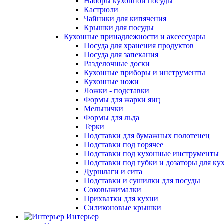
Наборы кухонной посуды
Кастрюли
Чайники для кипячения
Крышки для посуды
Кухонные принадлежности и аксессуары
Посуда для хранения продуктов
Посуда для запекания
Разделочные доски
Кухонные приборы и инструменты
Кухонные ножи
Ложки - подставки
Формы для жарки яиц
Мельнички
Формы для льда
Терки
Подставки для бумажных полотенец
Подставки под горячее
Подставки под кухонные инструменты
Подставки под губки и дозаторы для ку
Дуршлаги и сита
Подставки и сушилки для посуды
Соковыжималки
Прихватки для кухни
Силиконовые крышки
Интерьер