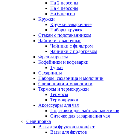
На 2 персоны
На 4 персоны
На 6 персон
Кружки
Кружки заварочные
Наборы кружек
Стакан с подстаканником
Чайники заварочные
Чайники с фильтром
Чайники с подогревом
Френч-прессы
Кофейники и кофеварки
Турки
Сахарницы
Наборы: сахарница и молочник
Сливочники и молочники
Термосы и термокружки
Термосы
Термокружки
Аксессуары для чая
Подставки для чайных пакетиков
Ситечко для заваривания чая
Сервировка
Вазы для фруктов и конфет
Вазы для фруктов