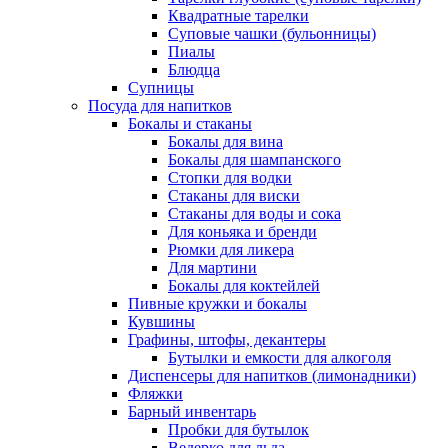
Квадратные тарелки
Суповые чашки (бульонницы)
Пиалы
Блюдца
Супницы
Посуда для напитков
Бокалы и стаканы
Бокалы для вина
Бокалы для шампанского
Стопки для водки
Стаканы для виски
Стаканы для воды и сока
Для коньяка и бренди
Рюмки для ликера
Для мартини
Бокалы для коктейлей
Пивные кружки и бокалы
Кувшины
Графины, штофы, декантеры
Бутылки и емкости для алкоголя
Диспенсеры для напитков (лимонадники)
Фляжки
Барный инвентарь
Пробки для бутылок
Ведерко для льда