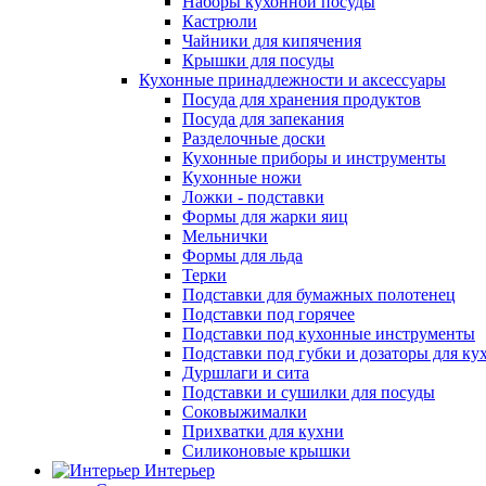
Наборы кухонной посуды
Кастрюли
Чайники для кипячения
Крышки для посуды
Кухонные принадлежности и аксессуары
Посуда для хранения продуктов
Посуда для запекания
Разделочные доски
Кухонные приборы и инструменты
Кухонные ножи
Ложки - подставки
Формы для жарки яиц
Мельнички
Формы для льда
Терки
Подставки для бумажных полотенец
Подставки под горячее
Подставки под кухонные инструменты
Подставки под губки и дозаторы для ку
Дуршлаги и сита
Подставки и сушилки для посуды
Соковыжималки
Прихватки для кухни
Силиконовые крышки
Интерьер