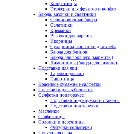
Конфетницы
Этажерки для фруктов и конфет
Блюда, вазочки и салатники
Сервировочные блюда
Салатники
Креманки
Вазочки для варенья
Икорницы
Сухарницы, корзинки для хлеба
Блюда для блинов
Блюда для горячего (мармиты)
Лимонницы (блюда для лимона)
Подставки для яиц
Тарелки для яиц
Пашотница
Красивые бумажные салфетки
Подставки для зубочисток
Салфетки под горячее
Подставки под кружки и стаканы
Подставки под тарелки
Масленки
Салфетницы
Солонки и перечницы
Фигурки соль/перец
Посуда для сыра