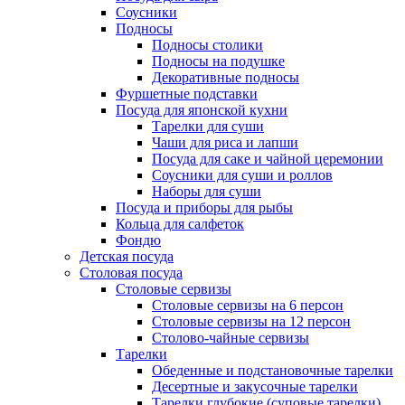
Соусники
Подносы
Подносы столики
Подносы на подушке
Декоративные подносы
Фуршетные подставки
Посуда для японской кухни
Тарелки для суши
Чаши для риса и лапши
Посуда для саке и чайной церемонии
Соусники для суши и роллов
Наборы для суши
Посуда и приборы для рыбы
Кольца для салфеток
Фондю
Детская посуда
Столовая посуда
Столовые сервизы
Столовые сервизы на 6 персон
Столовые сервизы на 12 персон
Столово-чайные сервизы
Тарелки
Обеденные и подстановочные тарелки
Десертные и закусочные тарелки
Тарелки глубокие (суповые тарелки)