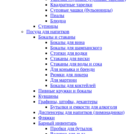
Квадратные тарелки
Суповые чашки (бульонницы)
Пиалы
Блюдца
Супницы
Посуда для напитков
Бокалы и стаканы
Бокалы для вина
Бокалы для шампанского
Стопки для водки
Стаканы для виски
Стаканы для воды и сока
Для коньяка и бренди
Рюмки для ликера
Для мартини
Бокалы для коктейлей
Пивные кружки и бокалы
Кувшины
Графины, штофы, декантеры
Бутылки и емкости для алкоголя
Диспенсеры для напитков (лимонадники)
Фляжки
Барный инвентарь
Пробки для бутылок
Ведерко для льда