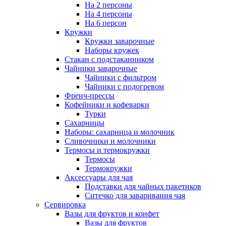
На 2 персоны
На 4 персоны
На 6 персон
Кружки
Кружки заварочные
Наборы кружек
Стакан с подстаканником
Чайники заварочные
Чайники с фильтром
Чайники с подогревом
Френч-прессы
Кофейники и кофеварки
Турки
Сахарницы
Наборы: сахарница и молочник
Сливочники и молочники
Термосы и термокружки
Термосы
Термокружки
Аксессуары для чая
Подставки для чайных пакетиков
Ситечко для заваривания чая
Сервировка
Вазы для фруктов и конфет
Вазы для фруктов