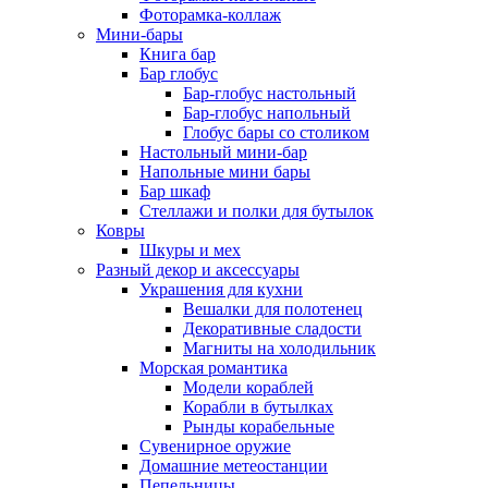
Фоторамка-коллаж
Мини-бары
Книга бар
Бар глобус
Бар-глобус настольный
Бар-глобус напольный
Глобус бары со столиком
Настольный мини-бар
Напольные мини бары
Бар шкаф
Стеллажи и полки для бутылок
Ковры
Шкуры и мех
Разный декор и аксессуары
Украшения для кухни
Вешалки для полотенец
Декоративные сладости
Магниты на холодильник
Морская романтика
Модели кораблей
Корабли в бутылках
Рынды корабельные
Сувенирное оружие
Домашние метеостанции
Пепельницы