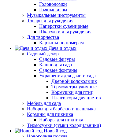
Головоломки
Пьяные игры
Музыкальные инструменты
Товары для рукоделия
Наперстки сувенирные
Шкатулки для рукоделия
Для творчества
Картины по номерам
Дача и отдых
Садовый декор
Садовые фигуры
Кашпо для сада
Садовые фонтаны
Украшения для дачи и сада
Дверной колокольчик
Термометры уличные
Кормушки для птиц
Плантаторы для цветов
Мебель для сада
Наборы для барбекю и шашлыка
Корзины для пикника
Наборы для пикника
Термосумки (сумки холодильники)
Новый год
Новогодняя посуда