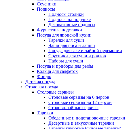
Соусники
Подносы
Подносы столики
Подносы на подушке
Декоративные подносы
Фуршетные подставки
Посуда для японской кухни
Тарелки для суши
Чаши для риса и лапши
Посуда для саке и чайной церемонии
Соусники для суши и роллов
Наборы для суши
Посуда и приборы для рыбы
Кольца для салфеток
Фондю
Детская посуда
Столовая посуда
Столовые сервизы
Столовые сервизы на 6 персон
Столовые сервизы на 12 персон
Столово-чайные сервизы
Тарелки
Обеденные и подстановочные тарелки
Десертные и закусочные тарелки
Тарелки глубокие (суповые тарелки)