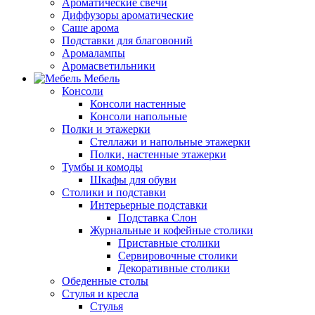
Ароматические свечи
Диффузоры ароматические
Саше арома
Подставки для благовоний
Аромалампы
Аромасветильники
Мебель
Консоли
Консоли настенные
Консоли напольные
Полки и этажерки
Стеллажи и напольные этажерки
Полки, настенные этажерки
Тумбы и комоды
Шкафы для обуви
Столики и подставки
Интерьерные подставки
Подставка Слон
Журнальные и кофейные столики
Приставные столики
Сервировочные столики
Декоративные столики
Обеденные столы
Стулья и кресла
Стулья