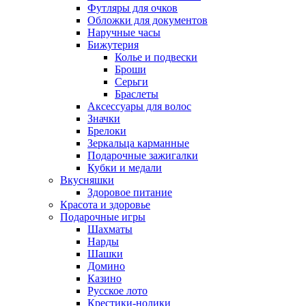
Футляры для очков
Обложки для документов
Наручные часы
Бижутерия
Колье и подвески
Броши
Серьги
Браслеты
Аксессуары для волос
Значки
Брелоки
Зеркальца карманные
Подарочные зажигалки
Кубки и медали
Вкусняшки
Здоровое питание
Красота и здоровье
Подарочные игры
Шахматы
Нарды
Шашки
Домино
Казино
Русское лото
Крестики-нолики