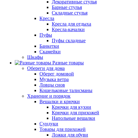
Декоративные стулья
Барные стулья
Складные стулья
Кресла
Кресла для отдыха
Кресла-качалки
Пуфы
Пуфы складные
Банкетки
Скамейки
Шкафы
Разные товары
Обереги для дома
Оберег домовой
Музыка ветра
Ловцы снов
Кошельковые талисманы
Хранение и порядок
Вешалки и крючки
Крючки для кухни
Крючки для прихожей
Напольные вешалки
Сундуки
Товары для прихожей
Ложки для обуви