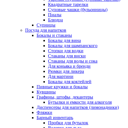
Квадратные тарелки
Суповые чашки (бульонницы)
Пиалы
Блюдца
Супницы
Посуда для напитков
Бокалы и стаканы
Бокалы для вина
Бокалы для шампанского
Стопки для водки
Стаканы для виски
Стаканы для воды и сока
Для коньяка и бренди
Рюмки для ликера
Для мартини
Бокалы для коктейлей
Пивные кружки и бокалы
Кувшины
Графины, штофы, декантеры
Бутылки и емкости для алкоголя
Диспенсеры для напитков (лимонадники)
Фляжки
Барный инвентарь
Пробки для бутылок
Ведерко для льда