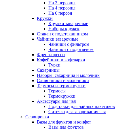
На 2 персоны
На 4 персоны
На 6 персон
Кружки
Кружки заварочные
Наборы кружек
Стакан с подстаканником
Чайники заварочные
Чайники с фильтром
Чайники с подогревом
Френч-прессы
Кофейники и кофеварки
Турки
Сахарницы
Наборы: сахарница и молочник
Сливочники и молочники
Термосы и термокружки
Термосы
Термокружки
Аксессуары для чая
Подставки для чайных пакетиков
Ситечко для заваривания чая
Сервировка
Вазы для фруктов и конфет
Вазы для фруктов