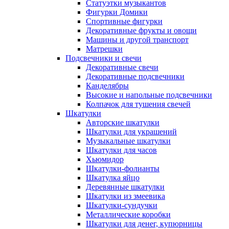
Статуэтки музыкантов
Фигурки Домики
Спортивные фигурки
Декоративные фрукты и овощи
Машины и другой транспорт
Матрешки
Подсвечники и свечи
Декоративные свечи
Декоративные подсвечники
Канделябры
Высокие и напольные подсвечники
Колпачок для тушения свечей
Шкатулки
Авторские шкатулки
Шкатулки для украшений
Музыкальные шкатулки
Шкатулки для часов
Хьюмидор
Шкатулки-фолианты
Шкатулка яйцо
Деревянные шкатулки
Шкатулки из змеевика
Шкатулки-сундучки
Металлические коробки
Шкатулки для денег, купюрницы