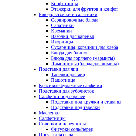
Конфетницы
Этажерки для фруктов и конфет
Блюда, вазочки и салатники
Сервировочные блюда
Салатники
Креманки
Вазочки для варенья
Икорницы
Сухарницы, корзинки для хлеба
Блюда для блинов
Блюда для горячего (мармиты)
Лимонницы (блюда для лимона)
Подставки для яиц
Тарелки для яиц
Пашотница
Красивые бумажные салфетки
Подставки для зубочисток
Салфетки под горячее
Подставки под кружки и стаканы
Подставки под тарелки
Масленки
Салфетницы
Солонки и перечницы
Фигурки соль/перец
Посуда для сыра