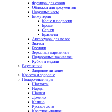
Футляры для очков
Обложки для документов
Наручные часы
Бижутерия
Колье и подвески
Броши
Серьги
Браслеты
Аксессуары для волос
Значки
Брелоки
Зеркальца карманные
Подарочные зажигалки
Кубки и медали
Вкусняшки
Здоровое питание
Красота и здоровье
Подарочные игры
Шахматы
Нарды
Шашки
Домино
Казино
Русское лото
Крестики-нолики