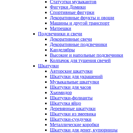
Статуэтки музыкантов
Фигурки Домики
Спортивные фигурки
Декоративные фрукты и овощи
Машины и другой транспорт
Матрешки
Подсвечники и свечи
Декоративные свечи
Декоративные подсвечники
Канделябры
Высокие и напольные подсвечники
Колпачок для тушения свечей
Шкатулки
Авторские шкатулки
Шкатулки для украшений
Музыкальные шкатулки
Шкатулки для часов
Хьюмидор
Шкатулки-фолианты
Шкатулка яйцо
Деревянные шкатулки
Шкатулки из змеевика
Шкатулки-сундучки
Металлические коробки
Шкатулки для денег, купюрницы