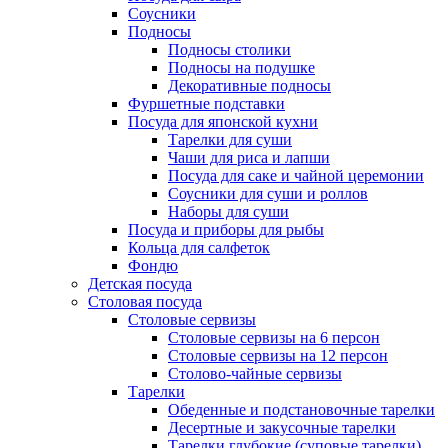
Соусники
Подносы
Подносы столики
Подносы на подушке
Декоративные подносы
Фуршетные подставки
Посуда для японской кухни
Тарелки для суши
Чаши для риса и лапши
Посуда для саке и чайной церемонии
Соусники для суши и роллов
Наборы для суши
Посуда и приборы для рыбы
Кольца для салфеток
Фондю
Детская посуда
Столовая посуда
Столовые сервизы
Столовые сервизы на 6 персон
Столовые сервизы на 12 персон
Столово-чайные сервизы
Тарелки
Обеденные и подстановочные тарелки
Десертные и закусочные тарелки
Тарелки глубокие (суповые тарелки)