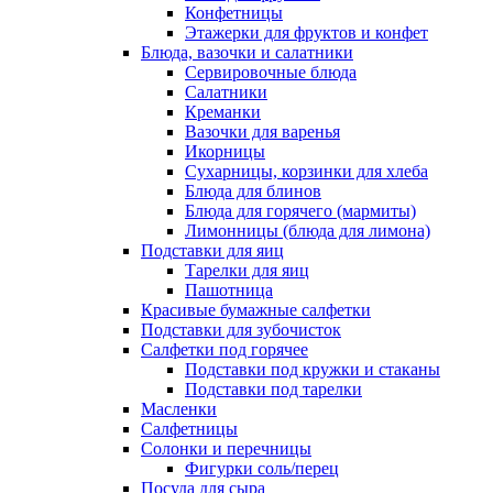
Конфетницы
Этажерки для фруктов и конфет
Блюда, вазочки и салатники
Сервировочные блюда
Салатники
Креманки
Вазочки для варенья
Икорницы
Сухарницы, корзинки для хлеба
Блюда для блинов
Блюда для горячего (мармиты)
Лимонницы (блюда для лимона)
Подставки для яиц
Тарелки для яиц
Пашотница
Красивые бумажные салфетки
Подставки для зубочисток
Салфетки под горячее
Подставки под кружки и стаканы
Подставки под тарелки
Масленки
Салфетницы
Солонки и перечницы
Фигурки соль/перец
Посуда для сыра