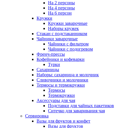
На 2 персоны
На 4 персоны
На 6 персон
Кружки
Кружки заварочные
Наборы кружек
Стакан с подстаканником
Чайники заварочные
Чайники с фильтром
Чайники с подогревом
Френч-прессы
Кофейники и кофеварки
Турки
Сахарницы
Наборы: сахарница и молочник
Сливочники и молочники
Термосы и термокружки
Термосы
Термокружки
Аксессуары для чая
Подставки для чайных пакетиков
Ситечко для заваривания чая
Сервировка
Вазы для фруктов и конфет
Вазы для фруктов