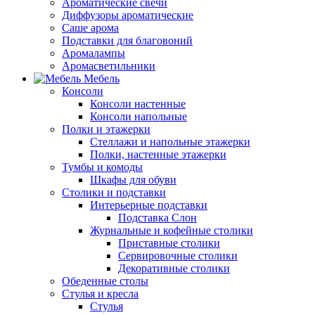
Ароматические свечи
Диффузоры ароматические
Саше арома
Подставки для благовоний
Аромалампы
Аромасветильники
Мебель
Консоли
Консоли настенные
Консоли напольные
Полки и этажерки
Стеллажи и напольные этажерки
Полки, настенные этажерки
Тумбы и комоды
Шкафы для обуви
Столики и подставки
Интерьерные подставки
Подставка Слон
Журнальные и кофейные столики
Приставные столики
Сервировочные столики
Декоративные столики
Обеденные столы
Стулья и кресла
Стулья