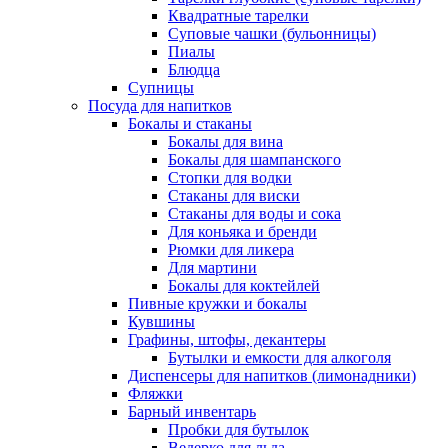
Квадратные тарелки
Суповые чашки (бульонницы)
Пиалы
Блюдца
Супницы
Посуда для напитков
Бокалы и стаканы
Бокалы для вина
Бокалы для шампанского
Стопки для водки
Стаканы для виски
Стаканы для воды и сока
Для коньяка и бренди
Рюмки для ликера
Для мартини
Бокалы для коктейлей
Пивные кружки и бокалы
Кувшины
Графины, штофы, декантеры
Бутылки и емкости для алкоголя
Диспенсеры для напитков (лимонадники)
Фляжки
Барный инвентарь
Пробки для бутылок
Ведерко для льда