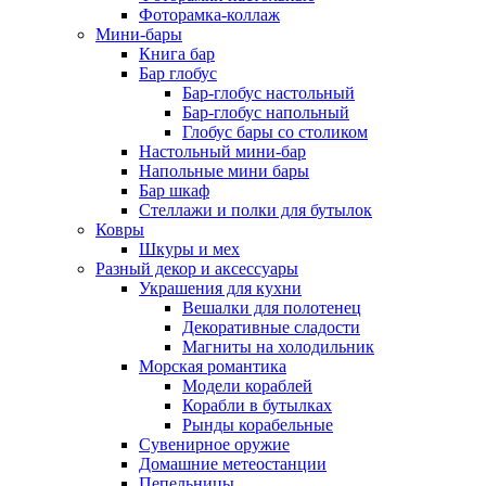
Фоторамка-коллаж
Мини-бары
Книга бар
Бар глобус
Бар-глобус настольный
Бар-глобус напольный
Глобус бары со столиком
Настольный мини-бар
Напольные мини бары
Бар шкаф
Стеллажи и полки для бутылок
Ковры
Шкуры и мех
Разный декор и аксессуары
Украшения для кухни
Вешалки для полотенец
Декоративные сладости
Магниты на холодильник
Морская романтика
Модели кораблей
Корабли в бутылках
Рынды корабельные
Сувенирное оружие
Домашние метеостанции
Пепельницы