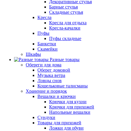
Декоративные стулья
Барные стулья
Складные стулья
Кресла
Кресла для отдыха
Кресла-качалки
Пуфы
Пуфы складные
Банкетки
Скамейки
Шкафы
Разные товары
Обереги для дома
Оберег домовой
Музыка ветра
Ловцы снов
Кошельковые талисманы
Хранение и порядок
Вешалки и крючки
Крючки для кухни
Крючки для прихожей
Напольные вешалки
Сундуки
Товары для прихожей
Ложки для обуви