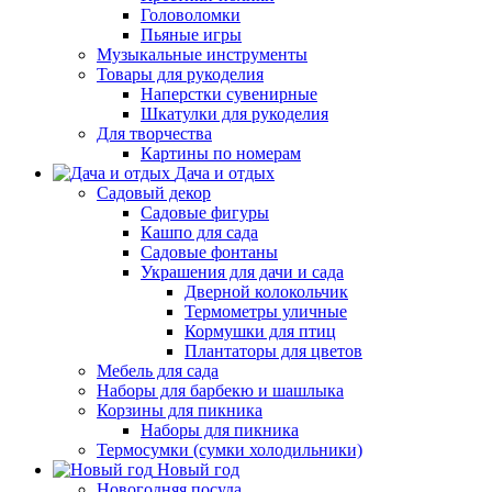
Головоломки
Пьяные игры
Музыкальные инструменты
Товары для рукоделия
Наперстки сувенирные
Шкатулки для рукоделия
Для творчества
Картины по номерам
Дача и отдых
Садовый декор
Садовые фигуры
Кашпо для сада
Садовые фонтаны
Украшения для дачи и сада
Дверной колокольчик
Термометры уличные
Кормушки для птиц
Плантаторы для цветов
Мебель для сада
Наборы для барбекю и шашлыка
Корзины для пикника
Наборы для пикника
Термосумки (сумки холодильники)
Новый год
Новогодняя посуда