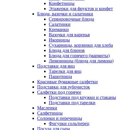
Конфетницы
Этажерки для фруктов и конфет
Блюда, вазочки и салатники
Сервировочные блюда
Салатники
Креманки
Вазочки для варенья
Икорницы
Сухарницы, корзинки для хлеба
Блюда для блинов
Блюда для горячего (мармиты)
Лимонницы (блюда для лимона)
Подставки для яиц
Тарелки для яиц
Пашотница
Красивые бумажные салфетки
Подставки для зубочисток
Салфетки под горячее
Подставки под кружки и стаканы
Подставки под тарелки
Масленки
Салфетницы
Солонки и перечницы
Фигурки соль/перец
Посуда для сыра