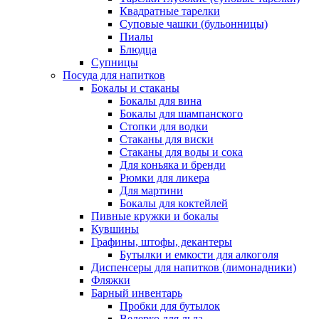
Квадратные тарелки
Суповые чашки (бульонницы)
Пиалы
Блюдца
Супницы
Посуда для напитков
Бокалы и стаканы
Бокалы для вина
Бокалы для шампанского
Стопки для водки
Стаканы для виски
Стаканы для воды и сока
Для коньяка и бренди
Рюмки для ликера
Для мартини
Бокалы для коктейлей
Пивные кружки и бокалы
Кувшины
Графины, штофы, декантеры
Бутылки и емкости для алкоголя
Диспенсеры для напитков (лимонадники)
Фляжки
Барный инвентарь
Пробки для бутылок
Ведерко для льда