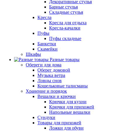
Декоративные стулья
Барные стулья
Складные стулья
Кресла
Кресла для отдыха
Кресла-качалки
Пуфы
Пуфы складные
Банкетки
Скамейки
Шкафы
Разные товары
Обереги для дома
Оберег домовой
Музыка ветра
Ловцы снов
Кошельковые талисманы
Хранение и порядок
Вешалки и крючки
Крючки для кухни
Крючки для прихожей
Напольные вешалки
Сундуки
Товары для прихожей
Ложки для обуви