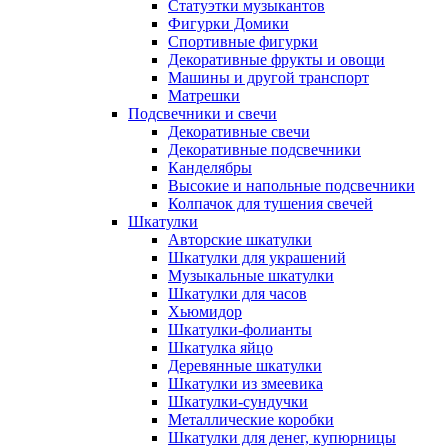
Статуэтки музыкантов
Фигурки Домики
Спортивные фигурки
Декоративные фрукты и овощи
Машины и другой транспорт
Матрешки
Подсвечники и свечи
Декоративные свечи
Декоративные подсвечники
Канделябры
Высокие и напольные подсвечники
Колпачок для тушения свечей
Шкатулки
Авторские шкатулки
Шкатулки для украшений
Музыкальные шкатулки
Шкатулки для часов
Хьюмидор
Шкатулки-фолианты
Шкатулка яйцо
Деревянные шкатулки
Шкатулки из змеевика
Шкатулки-сундучки
Металлические коробки
Шкатулки для денег, купюрницы