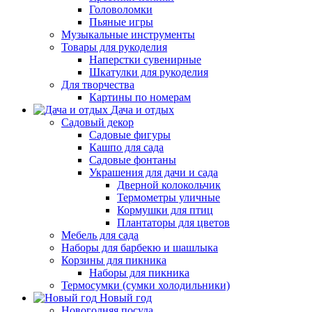
Головоломки
Пьяные игры
Музыкальные инструменты
Товары для рукоделия
Наперстки сувенирные
Шкатулки для рукоделия
Для творчества
Картины по номерам
Дача и отдых
Садовый декор
Садовые фигуры
Кашпо для сада
Садовые фонтаны
Украшения для дачи и сада
Дверной колокольчик
Термометры уличные
Кормушки для птиц
Плантаторы для цветов
Мебель для сада
Наборы для барбекю и шашлыка
Корзины для пикника
Наборы для пикника
Термосумки (сумки холодильники)
Новый год
Новогодняя посуда