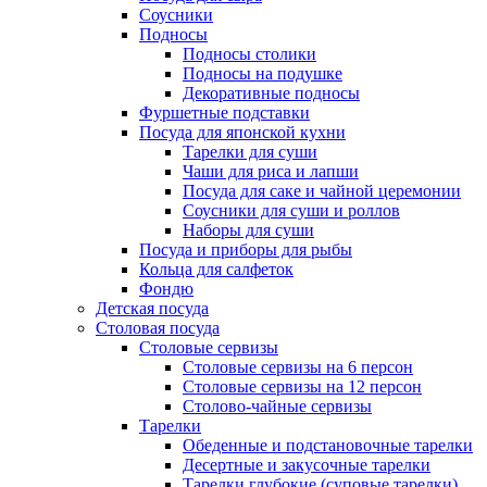
Соусники
Подносы
Подносы столики
Подносы на подушке
Декоративные подносы
Фуршетные подставки
Посуда для японской кухни
Тарелки для суши
Чаши для риса и лапши
Посуда для саке и чайной церемонии
Соусники для суши и роллов
Наборы для суши
Посуда и приборы для рыбы
Кольца для салфеток
Фондю
Детская посуда
Столовая посуда
Столовые сервизы
Столовые сервизы на 6 персон
Столовые сервизы на 12 персон
Столово-чайные сервизы
Тарелки
Обеденные и подстановочные тарелки
Десертные и закусочные тарелки
Тарелки глубокие (суповые тарелки)