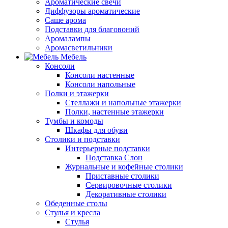
Ароматические свечи
Диффузоры ароматические
Саше арома
Подставки для благовоний
Аромалампы
Аромасветильники
Мебель
Консоли
Консоли настенные
Консоли напольные
Полки и этажерки
Стеллажи и напольные этажерки
Полки, настенные этажерки
Тумбы и комоды
Шкафы для обуви
Столики и подставки
Интерьерные подставки
Подставка Слон
Журнальные и кофейные столики
Приставные столики
Сервировочные столики
Декоративные столики
Обеденные столы
Стулья и кресла
Стулья