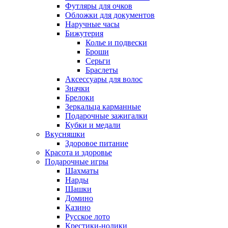
Футляры для очков
Обложки для документов
Наручные часы
Бижутерия
Колье и подвески
Броши
Серьги
Браслеты
Аксессуары для волос
Значки
Брелоки
Зеркальца карманные
Подарочные зажигалки
Кубки и медали
Вкусняшки
Здоровое питание
Красота и здоровье
Подарочные игры
Шахматы
Нарды
Шашки
Домино
Казино
Русское лото
Крестики-нолики