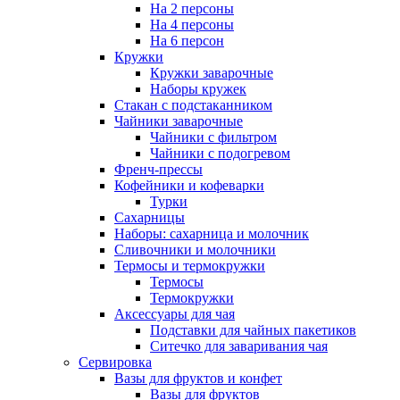
На 2 персоны
На 4 персоны
На 6 персон
Кружки
Кружки заварочные
Наборы кружек
Стакан с подстаканником
Чайники заварочные
Чайники с фильтром
Чайники с подогревом
Френч-прессы
Кофейники и кофеварки
Турки
Сахарницы
Наборы: сахарница и молочник
Сливочники и молочники
Термосы и термокружки
Термосы
Термокружки
Аксессуары для чая
Подставки для чайных пакетиков
Ситечко для заваривания чая
Сервировка
Вазы для фруктов и конфет
Вазы для фруктов