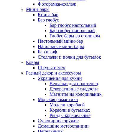
Фоторамка-коллаж
Мини-бары
Книга бар
Бар глобус
Бар-глобус настольный
Бар-глобус напольный
Глобус бары со столиком
Настольный мини-бар
Напольные мини бары
Бар шкаф
Стеллажи и полки для бутылок
Ковры
Шкуры и мех
Разный декор и аксессуары
Украшения для кухни
Вешалки для полотенец
Декоративные сладости
Магниты на холодильник
Морская романтика
Модели кораблей
Корабли в бутылках
Рынды корабельные
Сувенирное оружие
Домашние метеостанции
Пепельницы