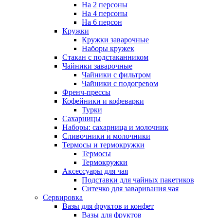
На 2 персоны
На 4 персоны
На 6 персон
Кружки
Кружки заварочные
Наборы кружек
Стакан с подстаканником
Чайники заварочные
Чайники с фильтром
Чайники с подогревом
Френч-прессы
Кофейники и кофеварки
Турки
Сахарницы
Наборы: сахарница и молочник
Сливочники и молочники
Термосы и термокружки
Термосы
Термокружки
Аксессуары для чая
Подставки для чайных пакетиков
Ситечко для заваривания чая
Сервировка
Вазы для фруктов и конфет
Вазы для фруктов