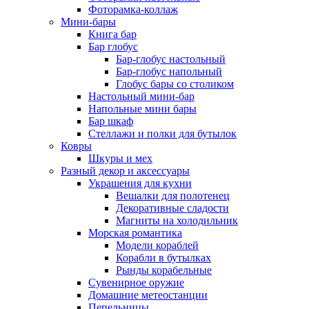
Фоторамка-коллаж
Мини-бары
Книга бар
Бар глобус
Бар-глобус настольный
Бар-глобус напольный
Глобус бары со столиком
Настольный мини-бар
Напольные мини бары
Бар шкаф
Стеллажи и полки для бутылок
Ковры
Шкуры и мех
Разный декор и аксессуары
Украшения для кухни
Вешалки для полотенец
Декоративные сладости
Магниты на холодильник
Морская романтика
Модели кораблей
Корабли в бутылках
Рынды корабельные
Сувенирное оружие
Домашние метеостанции
Пепельницы