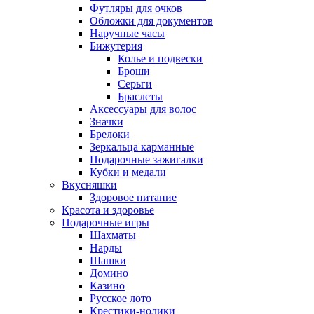
Футляры для очков
Обложки для документов
Наручные часы
Бижутерия
Колье и подвески
Броши
Серьги
Браслеты
Аксессуары для волос
Значки
Брелоки
Зеркальца карманные
Подарочные зажигалки
Кубки и медали
Вкусняшки
Здоровое питание
Красота и здоровье
Подарочные игры
Шахматы
Нарды
Шашки
Домино
Казино
Русское лото
Крестики-нолики