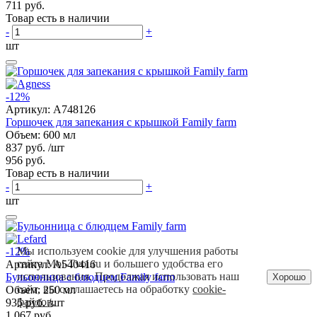
711 руб.
Товар есть в наличии
-
+
шт
-12%
Артикул:
A748126
Горшочек для запекания с крышкой Family farm
Объем: 600 мл
837 руб.
/шт
956 руб.
Товар есть в наличии
-
+
шт
Мы используем cookie для улучшения работы
-12%
сайта Moi-Tvoi.ru и большего удобства его
Артикул:
A540416
использования. Продолжая использовать наш
Бульонница с блюдцем Family farm
Хорошо
сайт, вы соглашаетесь на обработку
cookie-
Объем: 250 мл
файлов
.
935 руб.
/шт
1 067 руб.