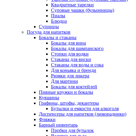
Квадратные тарелки
Суповые чашки (бульонницы)
Пиалы
Блюдца
Супницы
Посуда для напитков
Бокалы и стаканы
Бокалы для вина
Бокалы для шампанского
Стопки для водки
Стаканы для виски
Стаканы для воды и сока
Для коньяка и бренди
Рюмки для ликера
Для мартини
Бокалы для коктейлей
Пивные кружки и бокалы
Кувшины
Графины, штофы, декантеры
Бутылки и емкости для алкоголя
Диспенсеры для напитков (лимонадники)
Фляжки
Барный инвентарь
Пробки для бутылок
Ведерко для льда