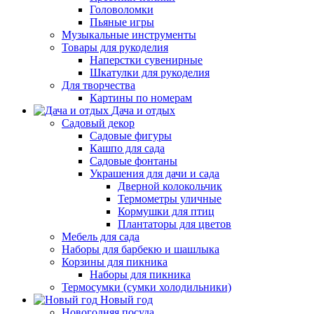
Головоломки
Пьяные игры
Музыкальные инструменты
Товары для рукоделия
Наперстки сувенирные
Шкатулки для рукоделия
Для творчества
Картины по номерам
Дача и отдых
Садовый декор
Садовые фигуры
Кашпо для сада
Садовые фонтаны
Украшения для дачи и сада
Дверной колокольчик
Термометры уличные
Кормушки для птиц
Плантаторы для цветов
Мебель для сада
Наборы для барбекю и шашлыка
Корзины для пикника
Наборы для пикника
Термосумки (сумки холодильники)
Новый год
Новогодняя посуда