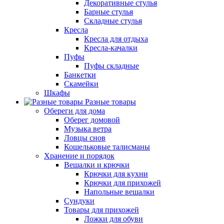
Декоративные стулья
Барные стулья
Складные стулья
Кресла
Кресла для отдыха
Кресла-качалки
Пуфы
Пуфы складные
Банкетки
Скамейки
Шкафы
Разные товары
Обереги для дома
Оберег домовой
Музыка ветра
Ловцы снов
Кошельковые талисманы
Хранение и порядок
Вешалки и крючки
Крючки для кухни
Крючки для прихожей
Напольные вешалки
Сундуки
Товары для прихожей
Ложки для обуви