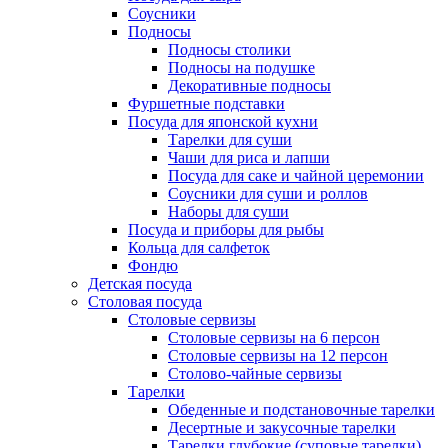
Соусники
Подносы
Подносы столики
Подносы на подушке
Декоративные подносы
Фуршетные подставки
Посуда для японской кухни
Тарелки для суши
Чаши для риса и лапши
Посуда для саке и чайной церемонии
Соусники для суши и роллов
Наборы для суши
Посуда и приборы для рыбы
Кольца для салфеток
Фондю
Детская посуда
Столовая посуда
Столовые сервизы
Столовые сервизы на 6 персон
Столовые сервизы на 12 персон
Столово-чайные сервизы
Тарелки
Обеденные и подстановочные тарелки
Десертные и закусочные тарелки
Тарелки глубокие (суповые тарелки)