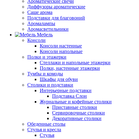
Ароматические свечи
Диффузоры ароматические
Саше арома
Подставки для благовоний
Аромалампы
Аромасветильники
Мебель
Консоли
Консоли настенные
Консоли напольные
Полки и этажерки
Стеллажи и напольные этажерки
Полки, настенные этажерки
Тумбы и комоды
Шкафы для обуви
Столики и подставки
Интерьерные подставки
Подставка Слон
Журнальные и кофейные столики
Приставные столики
Сервировочные столики
Декоративные столики
Обеденные столы
Стулья и кресла
Стулья