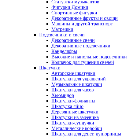
Статуэтки музыкантов
Фигурки Домики
Спортивные фигурки
Декоративные фрукты и овощи
Машины и другой транспорт
Матрешки
Подсвечники и свечи
Декоративные свечи
Декоративные подсвечники
Канделябры
Высокие и напольные подсвечники
Колпачок для тушения свечей
Шкатулки
Авторские шкатулки
Шкатулки для украшений
Музыкальные шкатулки
Шкатулки для часов
Хьюмидор
Шкатулки-фолианты
Шкатулка яйцо
Деревянные шкатулки
Шкатулки из змеевика
Шкатулки-сундучки
Металлические коробки
Шкатулки для денег, купюрницы