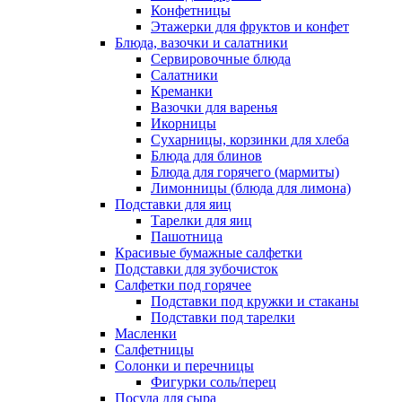
Конфетницы
Этажерки для фруктов и конфет
Блюда, вазочки и салатники
Сервировочные блюда
Салатники
Креманки
Вазочки для варенья
Икорницы
Сухарницы, корзинки для хлеба
Блюда для блинов
Блюда для горячего (мармиты)
Лимонницы (блюда для лимона)
Подставки для яиц
Тарелки для яиц
Пашотница
Красивые бумажные салфетки
Подставки для зубочисток
Салфетки под горячее
Подставки под кружки и стаканы
Подставки под тарелки
Масленки
Салфетницы
Солонки и перечницы
Фигурки соль/перец
Посуда для сыра